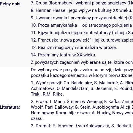
7. Grupa Bloomsbury i wybrani pisarze angielscy (Hu
Pełny opis:
8. Herman Hesse i jego wpływ na kulturę XX wieku.
9. Uwarunkowania i przemiany prozy austriackiej (Ka
10. Proza amerykańska – od straconego pokolenia 
11. Egzystencjalizm i jego kontestatorzy (relacja S
12. Francuska „nowa powieść” i jej kulturowe zaple
13. Realizm magiczny i surrealizm w prozie.
14. Przemiany teatru w XX wieku.
Z powyższych zagadnień wybierane są te, które odno
Do wybory dwie pozycje z zakresu poezji, dwie pozy
początku każdego semestru, w którym prowadzone 
1. Wybór poezji: Ch. Baudelaire, S. Mallarmé, A. Rim
Achmatowa, O. Mandelsztam, S. Jesienin, E. Pound, H.
Trakl, R.M. Rilke.
2. Proza: T. Mann, Śmierć w Wenecji; F. Kafka, Zame
Literatura:
Woolf, Pani Dalloway; G. Stein, Autobiografia Alicji 
Hemingway, Komu bije dzwon; A. Huxley, Nowy wspani
czasu.
3. Dramat: E. Ionesco, Łysa śpiewaczka, S. Beckett