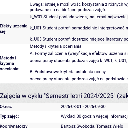
Uwaga: istnieje możliwość korzystania z różnych 
podawane są na bieżąco podczas zajęć.
k_W01 Student posiada wiedzę na temat najważniejs
Efekty uczenia
k_U01 Student potrafi samodzielnie interpretować na
się:
k_U03 Student potrafi dostrzec miejsce literatury p
Metody i kryteria oceniania:
A. Formy zaliczenia (weryfikacja efektów uczenia si
Metody i
ocena pracy studenta podczas zajęć k_W01; k_U01;
kryteria
oceniania:
B. Podstawowe kryteria ustalenia oceny
ocena pracy studenta podczas zajęć na podstawie
Zajęcia w cyklu "Semestr letni 2024/2025"
(za
Okres:
2025-03-01 - 2025-09-30
Typ zajęć:
Wykład, 30 godzin
więcej informacj
Koordynatorzy:
Bartosz Swoboda
,
Tomasz Wielg