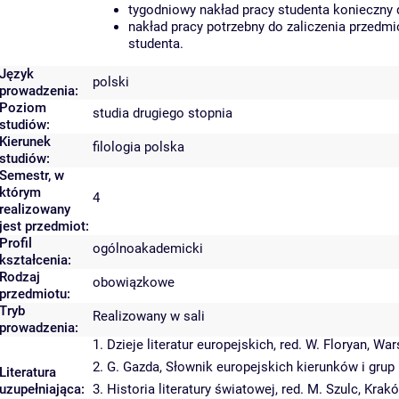
tygodniowy nakład pracy studenta konieczny 
nakład pracy potrzebny do zaliczenia przedm
studenta.
Język
polski
prowadzenia:
Poziom
studia drugiego stopnia
studiów:
Kierunek
filologia polska
studiów:
Semestr, w
którym
4
realizowany
jest przedmiot:
Profil
ogólnoakademicki
kształcenia:
Rodzaj
obowiązkowe
przedmiotu:
Tryb
Realizowany w sali
prowadzenia:
1. Dzieje literatur europejskich, red. W. Floryan, W
2. G. Gazda, Słownik europejskich kierunków i grup
Literatura
uzupełniająca:
3. Historia literatury światowej, red. M. Szulc, Krak