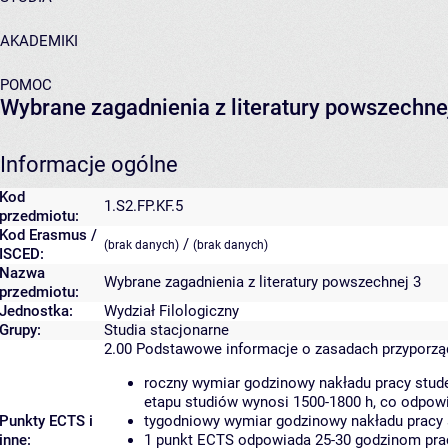
AKADEMIKI
POMOC
Wybrane zagadnienia z literatury powszechne
Informacje ogólne
Kod
1.S2.FP.KF.5
przedmiotu:
Kod Erasmus /
/
(brak danych)
(brak danych)
ISCED:
Nazwa
Wybrane zagadnienia z literatury powszechnej 3
przedmiotu:
Jednostka:
Wydział Filologiczny
Grupy:
Studia stacjonarne
2.00
Podstawowe informacje o zasadach przyporz
roczny wymiar godzinowy nakładu pracy stude
etapu studiów wynosi 1500-1800 h, co odpow
Punkty ECTS i
tygodniowy wymiar godzinowy nakładu pracy 
inne:
1 punkt ECTS odpowiada 25-30 godzinom pracy