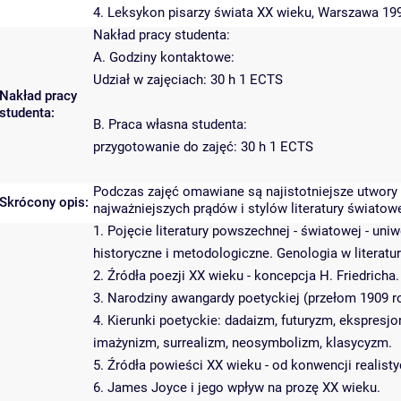
4. Leksykon pisarzy świata XX wieku, Warszawa 19
Nakład pracy studenta:
A. Godziny kontaktowe:
Udział w zajęciach: 30 h 1 ECTS
Nakład pracy
studenta:
B. Praca własna studenta:
przygotowanie do zajęć: 30 h 1 ECTS
Podczas zajęć omawiane są najistotniejsze utwory
Skrócony opis:
najważniejszych prądów i stylów literatury światow
1. Pojęcie literatury powszechnej - światowej - un
historyczne i metodologiczne. Genologia w literatu
2. Źródła poezji XX wieku - koncepcja H. Friedricha.
3. Narodziny awangardy poetyckiej (przełom 1909 r
4. Kierunki poetyckie: dadaizm, futuryzm, ekspresj
imażynizm, surrealizm, neosymbolizm, klasycyzm.
5. Źródła powieści XX wieku - od konwencji realist
6. James Joyce i jego wpływ na prozę XX wieku.