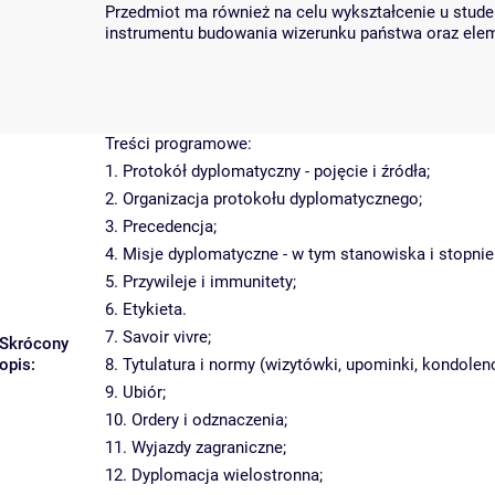
Przedmiot ma również na celu wykształcenie u studen
instrumentu budowania wizerunku państwa oraz elemen
Treści programowe:
1. Protokół dyplomatyczny - pojęcie i źródła;
2. Organizacja protokołu dyplomatycznego;
3. Precedencja;
4. Misje dyplomatyczne - w tym stanowiska i stopnie
5. Przywileje i immunitety;
6. Etykieta.
7. Savoir vivre;
Skrócony
opis:
8. Tytulatura i normy (wizytówki, upominki, kondolencj
9. Ubiór;
10. Ordery i odznaczenia;
11. Wyjazdy zagraniczne;
12. Dyplomacja wielostronna;