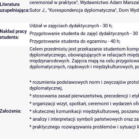
ceremoniał w praktyce", Wydawnictwo Adam Marszał
Literatura
uzupełniająca:
Sutor J., "Korespondencja dyplomatyczna", Dom Wyd
Udział w zajęciach dydaktycznych - 30 h;
Nakład pracy
Przygotowanie studenta do zajęć dydaktycznych - 30 
studenta:
Przygotowanie studenta do egzaminu - 40 h;
Celem przedmiotu jest przekazanie studentom komple
dyplomatycznego, obowiązujących w relacjach między
międzynarodowych. Zajęcia mają na celu przygotow
dyplomatycznych, rządowych i międzykulturowych, po
* rozumienia podstawowych norm i zwyczajów protok
dyplomatycznej,
* stosowania zasad pierwszeństwa, precedencji i etyk
* organizacji wizyt, spotkań, ceremonii i wydarzeń o
Założenia:
* skutecznej komunikacji międzykulturowej, poszan
* analizy i interpretacji symboli państwowych oraz za
* praktycznego rozwiązywania problemów i sytuacji