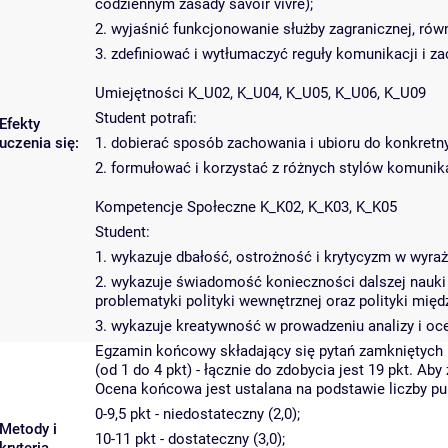
codziennym zasady savoir vivre);
2. wyjaśnić funkcjonowanie służby zagranicznej, ró
3. zdefiniować i wytłumaczyć reguły komunikacji i z
Umiejętności K_U02, K_U04, K_U05, K_U06, K_U09
Student potrafi:
Efekty
uczenia się:
1. dobierać sposób zachowania i ubioru do konkretny
2. formułować i korzystać z różnych stylów komunika
Kompetencje Społeczne K_K02, K_K03, K_K05
Student:
1. wykazuje dbałość, ostrożność i krytycyzm w wyraż
2. wykazuje świadomość konieczności dalszej nauki 
problematyki polityki wewnętrznej oraz polityki mię
3. wykazuje kreatywność w prowadzeniu analizy i oc
Egzamin końcowy składający się pytań zamkniętych i
(od 1 do 4 pkt) - łącznie do zdobycia jest 19 pkt. Ab
Ocena końcowa jest ustalana na podstawie liczby pu
0-9,5 pkt - niedostateczny (2,0);
Metody i
10-11 pkt - dostateczny (3,0);