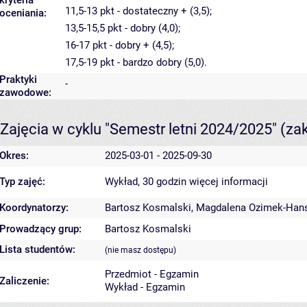
kryteria
11,5-13 pkt - dostateczny + (3,5);
oceniania:
13,5-15,5 pkt - dobry (4,0);
16-17 pkt - dobry + (4,5);
17,5-19 pkt - bardzo dobry (5,0).
Praktyki
-
zawodowe:
Zajęcia w cyklu "Semestr letni 2024/2025"
(za
Okres:
2025-03-01 - 2025-09-30
Typ zajęć:
Wykład, 30 godzin
więcej informacji
Koordynatorzy:
Bartosz Kosmalski
,
Magdalena Ozimek-Hans
Prowadzący grup:
Bartosz Kosmalski
Lista studentów:
(nie masz dostępu)
Przedmiot - Egzamin
Zaliczenie:
Wykład - Egzamin