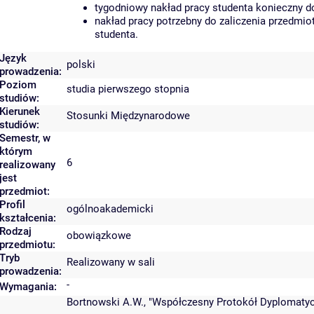
tygodniowy nakład pracy studenta konieczny d
nakład pracy potrzebny do zaliczenia przedmi
studenta.
Język
polski
prowadzenia:
Poziom
studia pierwszego stopnia
studiów:
Kierunek
Stosunki Międzynarodowe
studiów:
Semestr, w
którym
6
realizowany
jest
przedmiot:
Profil
ogólnoakademicki
kształcenia:
Rodzaj
obowiązkowe
przedmiotu:
Tryb
Realizowany w sali
prowadzenia:
-
Wymagania:
Bortnowski A.W., "Współczesny Protokół Dyplomatycz