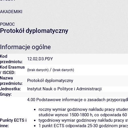
AKADEMIKI
POMOC
Protokół dyplomatyczny
Informacje ogólne
Kod
12.02.D3.PDY
przedmiotu:
Kod Erasmus
/
(brak danych)
(brak danych)
/ ISCED:
Nazwa
Protokół dyplomatyczny
przedmiotu:
Jednostka:
Instytut Nauk o Polityce i Administracji
Grupy:
4.00
Podstawowe informacje o zasadach przyporzą
roczny wymiar godzinowy nakładu pracy studen
studiów wynosi 1500-1800 h, co odpowiada 60
Punkty ECTS i
tygodniowy wymiar godzinowy nakładu pracy st
inne:
1 punkt ECTS odpowiada 25-30 godzinom pracy 