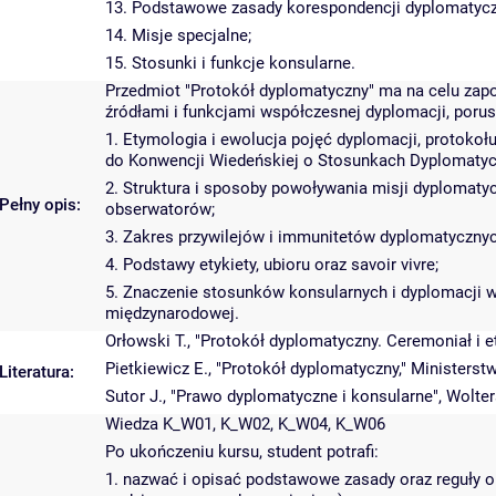
13. Podstawowe zasady korespondencji dyplomatycz
14. Misje specjalne;
15. Stosunki i funkcje konsularne.
Przedmiot "Protokół dyplomatyczny" ma na celu zap
źródłami i funkcjami współczesnej dyplomacji, porus
1. Etymologia i ewolucja pojęć dyplomacji, protoko
do Konwencji Wiedeńskiej o Stosunkach Dyplomatyc
2. Struktura i sposoby powoływania misji dyplomatyc
Pełny opis:
obserwatorów;
3. Zakres przywilejów i immunitetów dyplomatycznyc
4. Podstawy etykiety, ubioru oraz savoir vivre;
5. Znaczenie stosunków konsularnych i dyplomacji w
międzynarodowej.
Orłowski T., "Protokół dyplomatyczny. Ceremoniał i 
Pietkiewicz E., "Protokół dyplomatyczny," Minister
Literatura:
Sutor J., "Prawo dyplomatyczne i konsularne", Wolt
Wiedza K_W01, K_W02, K_W04, K_W06
Po ukończeniu kursu, student potrafi:
1. nazwać i opisać podstawowe zasady oraz reguły 