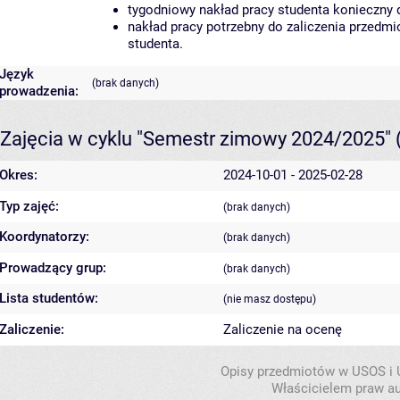
tygodniowy nakład pracy studenta konieczny 
nakład pracy potrzebny do zaliczenia przedm
studenta.
Język
(brak danych)
prowadzenia:
Zajęcia w cyklu "Semestr zimowy 2024/2025"
Okres:
2024-10-01 - 2025-02-28
Typ zajęć:
(brak danych)
Koordynatorzy:
(brak danych)
Prowadzący grup:
(brak danych)
Lista studentów:
(nie masz dostępu)
Zaliczenie:
Zaliczenie na ocenę
Opisy przedmiotów w USOS i
Właścicielem praw au