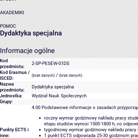
AKADEMIKI
POMOC
Dydaktyka specjalna
Informacje ogólne
Kod
2-SP-PESEW-01DS
przedmiotu:
Kod Erasmus /
/
(brak danych)
(brak danych)
ISCED:
Nazwa
Dydaktyka specjalna
przedmiotu:
Jednostka:
Wydział Nauk Społecznych
Grupy:
4.00
Podstawowe informacje o zasadach przyporz
roczny wymiar godzinowy nakładu pracy stude
etapu studiów wynosi 1500-1800 h, co odpow
Punkty ECTS i
tygodniowy wymiar godzinowy nakładu pracy 
inne:
1 punkt ECTS odpowiada 25-30 godzinom pracy