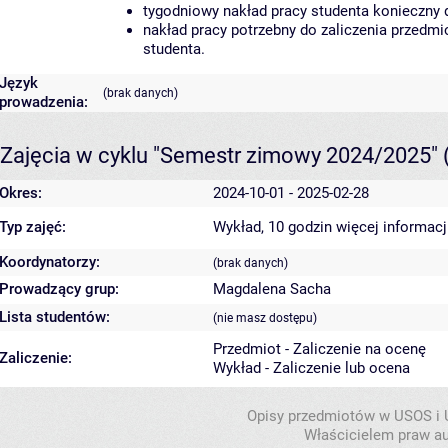
tygodniowy nakład pracy studenta konieczny 
nakład pracy potrzebny do zaliczenia przedm
studenta.
Język
(brak danych)
prowadzenia:
Zajęcia w cyklu "Semestr zimowy 2024/2025"
Okres:
2024-10-01 - 2025-02-28
Typ zajęć:
Wykład, 10 godzin
więcej informacj
Koordynatorzy:
(brak danych)
Prowadzący grup:
Magdalena Sacha
Lista studentów:
(nie masz dostępu)
Przedmiot - Zaliczenie na ocenę
Zaliczenie:
Wykład - Zaliczenie lub ocena
Opisy przedmiotów w USOS i
Właścicielem praw au