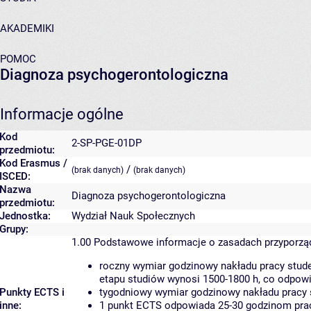
AKADEMIKI
POMOC
Diagnoza psychogerontologiczna
Informacje ogólne
Kod
2-SP-PGE-01DP
przedmiotu:
Kod Erasmus /
/
(brak danych)
(brak danych)
ISCED:
Nazwa
Diagnoza psychogerontologiczna
przedmiotu:
Jednostka:
Wydział Nauk Społecznych
Grupy:
1.00
Podstawowe informacje o zasadach przyporz
roczny wymiar godzinowy nakładu pracy stude
etapu studiów wynosi 1500-1800 h, co odpow
Punkty ECTS i
tygodniowy wymiar godzinowy nakładu pracy 
inne:
1 punkt ECTS odpowiada 25-30 godzinom pracy