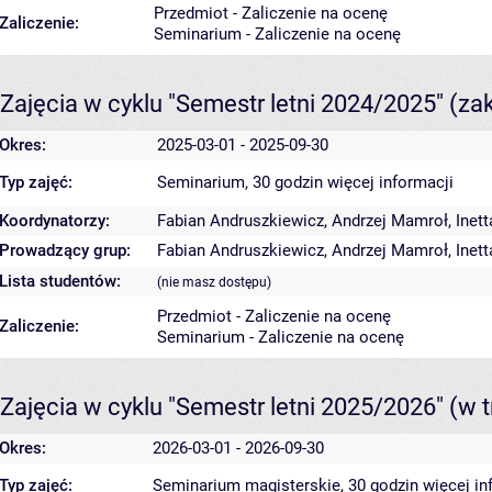
Przedmiot - Zaliczenie na ocenę
Zaliczenie:
Seminarium - Zaliczenie na ocenę
Zajęcia w cyklu "Semestr letni 2024/2025"
(za
Okres:
2025-03-01 - 2025-09-30
Typ zajęć:
Seminarium, 30 godzin
więcej informacji
Koordynatorzy:
Fabian Andruszkiewicz
,
Andrzej Mamroł
,
Inet
Prowadzący grup:
Fabian Andruszkiewicz
,
Andrzej Mamroł
,
Inet
Lista studentów:
(nie masz dostępu)
Przedmiot - Zaliczenie na ocenę
Zaliczenie:
Seminarium - Zaliczenie na ocenę
Zajęcia w cyklu "Semestr letni 2025/2026"
(w t
Okres:
2026-03-01 - 2026-09-30
Typ zajęć:
Seminarium magisterskie, 30 godzin
więcej in