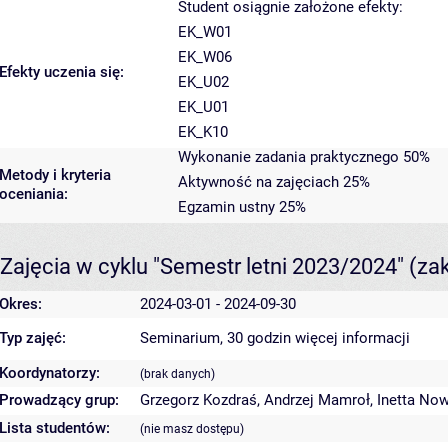
Student osiągnie założone efekty:
EK_W01
EK_W06
Efekty uczenia się:
EK_U02
EK_U01
EK_K10
Wykonanie zadania praktycznego 50%
Metody i kryteria
Aktywność na zajęciach 25%
oceniania:
Egzamin ustny 25%
Zajęcia w cyklu "Semestr letni 2023/2024"
(za
Okres:
2024-03-01 - 2024-09-30
Typ zajęć:
Seminarium, 30 godzin
więcej informacji
Koordynatorzy:
(brak danych)
Prowadzący grup:
Grzegorz Kozdraś
,
Andrzej Mamroł
,
Inetta No
Lista studentów:
(nie masz dostępu)