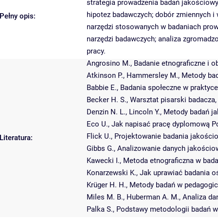
strategia prowadzenia badań jakościowy
hipotez badawczych; dobór zmiennych i 
Pełny opis:
narzędzi stosowanych w badaniach pro
narzędzi badawczych; analiza zgromadz
pracy.
Angrosino M., Badanie etnograficzne i 
Atkinson P., Hammersley M., Metody ba
Babbie E., Badania społeczne w praktyc
Becker H. S., Warsztat pisarski badacza
Denzin N. L., Lincoln Y., Metody badań j
Eco U., Jak napisać pracę dyplomową P
Flick U., Projektowanie badania jakośc
Literatura:
Gibbs G., Analizowanie danych jakości
Kawecki I., Metoda etnograficzna w bad
Konarzewski K., Jak uprawiać badania 
Krüger H. H., Metody badań w pedagogic
Miles M. B., Huberman A. M., Analiza da
Palka S., Podstawy metodologii badań 