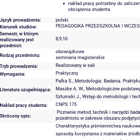
nakład pracy potrzebny do zalicz
obciążenia studenta.
Język prowadzenia:
polski
PEDAGOGIKA PRZEDSZKOLNA I WCZE
Kierunek studiów:
Semestr, w którym
8,9,10
realizowany jest
przedmiot:
obowiązkowe
Rodzaj przedmiotu:
seminaria magisterskie
Realizowany w sali
Tryb prowadzenia:
Praktyczny
Wymagania:
Palka S., Metodologia. Badania. Prakty
Maszke A. W., Metodologiczne podstaw
Literatura uzupełniająca:
Sztumski J., Wstęp do metodologii i te
CNPS 175
Nakład pracy studenta:
Poznanie metod, technik i narzędzi bad
Skrócony opis:
przedmiotu w zakresie obszaru podjętyc
Charakterystyka piśmiennictwa naukoweg
sposoby korzystania z materiałów źródło