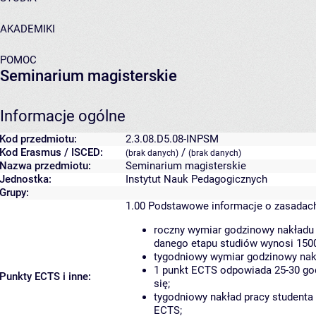
AKADEMIKI
POMOC
Seminarium magisterskie
Informacje ogólne
Kod przedmiotu:
2.3.08.D5.08-INPSM
Kod Erasmus / ISCED:
/
(brak danych)
(brak danych)
Nazwa przedmiotu:
Seminarium magisterskie
Jednostka:
Instytut Nauk Pedagogicznych
Grupy:
1.00
Podstawowe informacje o zasadac
roczny wymiar godzinowy nakładu 
danego etapu studiów wynosi 150
tygodniowy wymiar godzinowy nakł
1 punkt ECTS odpowiada 25-30 god
Punkty ECTS i inne:
się;
tygodniowy nakład pracy studenta
ECTS;