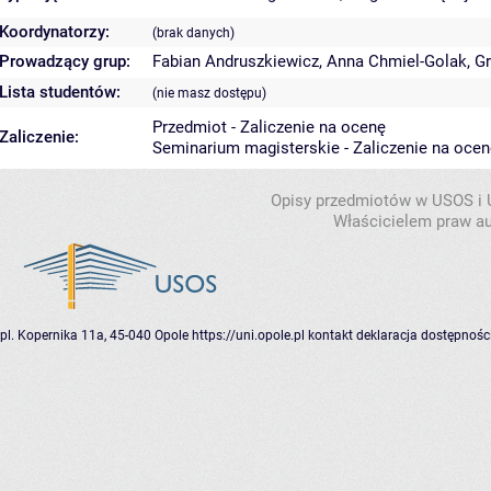
Koordynatorzy:
(brak danych)
Prowadzący grup:
Fabian Andruszkiewicz
,
Anna Chmiel-Golak
,
Gr
Lista studentów:
(nie masz dostępu)
Przedmiot - Zaliczenie na ocenę
Zaliczenie:
Seminarium magisterskie - Zaliczenie na ocen
Opisy przedmiotów w USOS i
Właścicielem praw au
pl. Kopernika 11a, 45-040 Opole
https://uni.opole.pl
kontakt
deklaracja dostępnośc