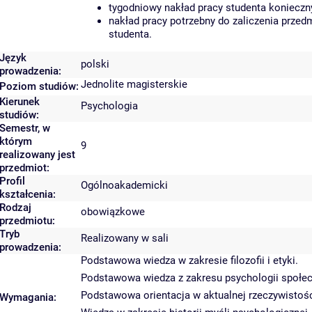
tygodniowy nakład pracy studenta konieczn
nakład pracy potrzebny do zaliczenia prze
studenta.
Język
polski
prowadzenia:
Jednolite magisterskie
Poziom studiów:
Kierunek
Psychologia
studiów:
Semestr, w
którym
9
realizowany jest
przedmiot:
Profil
Ogólnoakademicki
kształcenia:
Rodzaj
obowiązkowe
przedmiotu:
Tryb
Realizowany w sali
prowadzenia:
Podstawowa wiedza w zakresie filozofii i etyki.
Podstawowa wiedza z zakresu psychologii społec
Podstawowa orientacja w aktualnej rzeczywistośc
Wymagania: