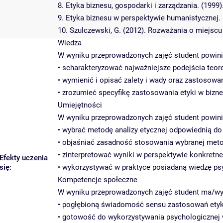
8. Etyka biznesu, gospodarki i zarządzania. (1999)
9. Etyka biznesu w perspektywie humanistycznej. 
10. Szulczewski, G. (2012). Rozważania o miejscu
Wiedza
W wyniku przeprowadzonych zajęć student powini
• scharakteryzować najważniejsze podejścia teor
• wymienić i opisać zalety i wady oraz zastosow
• zrozumieć specyfikę zastosowania etyki w bizne
Umiejętności
W wyniku przeprowadzonych zajęć student powini
• wybrać metodę analizy etycznej odpowiednią d
• objaśniać zasadność stosowania wybranej met
• zinterpretować wyniki w perspektywie konkret
Efekty uczenia
się:
• wykorzystywać w praktyce posiadaną wiedzę psy
Kompetencje społeczne
W wyniku przeprowadzonych zajęć student ma/wy
• pogłębioną świadomość sensu zastosowań etyki
• gotowość do wykorzystywania psychologicznej