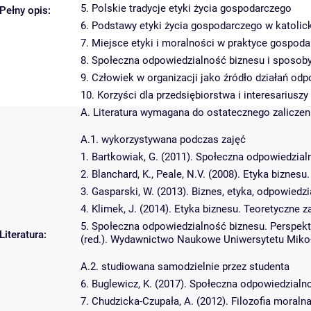
5. Polskie tradycje etyki życia gospodarczego
Pełny opis:
6. Podstawy etyki życia gospodarczego w katolick
7. Miejsce etyki i moralności w praktyce gospoda
8. Społeczna odpowiedzialność biznesu i sposoby
9. Człowiek w organizacji jako źródło działań od
10. Korzyści dla przedsiębiorstwa i interesarius
A. Literatura wymagana do ostatecznego zaliczeni
A.1. wykorzystywana podczas zajęć
1. Bartkowiak, G. (2011). Społeczna odpowiedzia
2. Blanchard, K., Peale, N.V. (2008). Etyka bizne
3. Gasparski, W. (2013). Biznes, etyka, odpowi
4. Klimek, J. (2014). Etyka biznesu. Teoretyczne 
5. Społeczna odpowiedzialność biznesu. Perspektyw
Literatura:
(red.). Wydawnictwo Naukowe Uniwersytetu Mikoł
A.2. studiowana samodzielnie przez studenta
6. Buglewicz, K. (2017). Społeczna odpowiedzia
7. Chudzicka-Czupała, A. (2012). Filozofia moraln