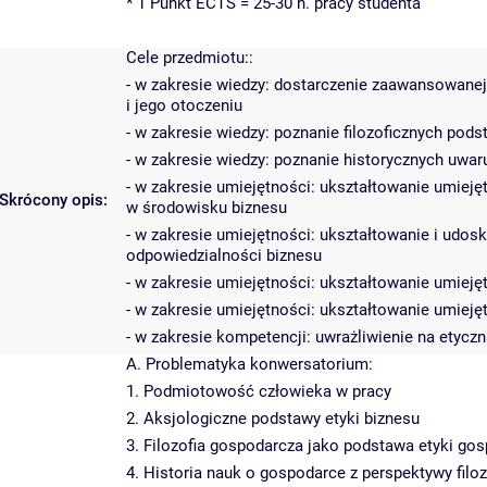
* 1 Punkt ECTS = 25-30 h. pracy studenta
Cele przedmiotu::
- w zakresie wiedzy: dostarczenie zaawansowane
i jego otoczeniu
- w zakresie wiedzy: poznanie filozoficznych pod
- w zakresie wiedzy: poznanie historycznych uwa
- w zakresie umiejętności: ukształtowanie umie
Skrócony opis:
w środowisku biznesu
- w zakresie umiejętności: ukształtowanie i udosk
odpowiedzialności biznesu
- w zakresie umiejętności: ukształtowanie umieję
- w zakresie umiejętności: ukształtowanie umiej
- w zakresie kompetencji: uwrażliwienie na etycz
A. Problematyka konwersatorium:
1. Podmiotowość człowieka w pracy
2. Aksjologiczne podstawy etyki biznesu
3. Filozofia gospodarcza jako podstawa etyki go
4. Historia nauk o gospodarce z perspektywy filozo