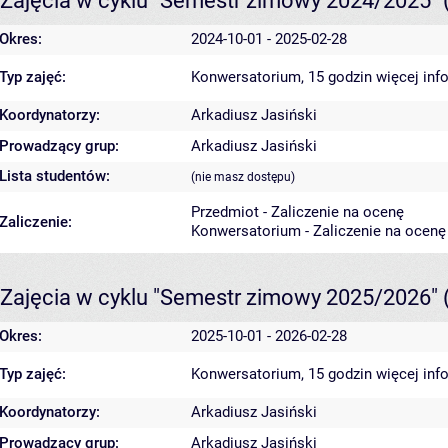
Zajęcia w cyklu "Semestr zimowy 2024/2025"
Okres:
2024-10-01 - 2025-02-28
Typ zajęć:
Konwersatorium, 15 godzin
więcej inf
Koordynatorzy:
Arkadiusz Jasiński
Prowadzący grup:
Arkadiusz Jasiński
Lista studentów:
(nie masz dostępu)
Przedmiot - Zaliczenie na ocenę
Zaliczenie:
Konwersatorium - Zaliczenie na ocenę
Zajęcia w cyklu "Semestr zimowy 2025/2026"
Okres:
2025-10-01 - 2026-02-28
Typ zajęć:
Konwersatorium, 15 godzin
więcej inf
Koordynatorzy:
Arkadiusz Jasiński
Prowadzący grup:
Arkadiusz Jasiński