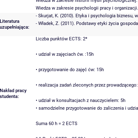
Wiedza w zakresie historii myśli psychologicznej.
Wiedza w zakresie psychologii pracy i organizacji
- Skurjat, K. (2010). Etyka i psychologia biznes
Literatura
- Władek, Z. (2011). Podstawy etyki życia gospod
uzupełniająca:
Liczba punktów ECTS: 2*
• udział w zajęciach ćw. :15h
• przygotowanie do zajęć ćw: 15h
• realizacja zadań zleconych przez prowadzącego:
Nakład pracy
studenta:
• udział w konsultacjach z nauczycielem: 5h
• samodzielne przygotowanie do zaliczenia i udzia
Suma 60 h = 2 ECTS