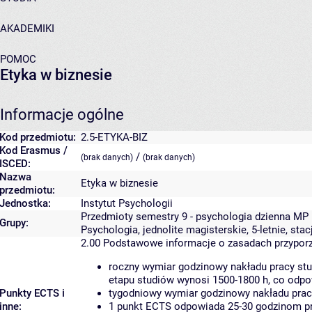
AKADEMIKI
POMOC
Etyka w biznesie
Informacje ogólne
Kod przedmiotu:
2.5-ETYKA-BIZ
Kod Erasmus /
/
(brak danych)
(brak danych)
ISCED:
Nazwa
Etyka w biznesie
przedmiotu:
Jednostka:
Instytut Psychologii
Przedmioty semestry 9 - psychologia dzienna MP
Grupy:
Psychologia, jednolite magisterskie, 5-letnie, sta
2.00
Podstawowe informacje o zasadach przypor
roczny wymiar godzinowy nakładu pracy stu
etapu studiów wynosi 1500-1800 h, co odp
Punkty ECTS i
tygodniowy wymiar godzinowy nakładu pracy
inne:
1 punkt ECTS odpowiada 25-30 godzinom pra