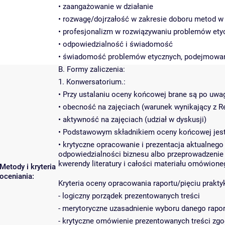
• zaangażowanie w działanie
• rozwagę/dojrzałość w zakresie doboru metod w
• profesjonalizm w rozwiązywaniu problemów ety
• odpowiedzialność i świadomość
• świadomość problemów etycznych, podejmowanie
B. Formy zaliczenia:
1. Konwersatorium.:
• Przy ustalaniu oceny końcowej brane są po uwa
• obecność na zajęciach (warunek wynikający z R
• aktywność na zajęciach (udział w dyskusji)
• Podstawowym składnikiem oceny końcowej jest
• krytyczne opracowanie i prezentacja aktualnego
odpowiedzialności biznesu albo przeprowadzenie 
kwerendy literatury i całości materiału omówione
Metody i kryteria
oceniania:
Kryteria oceny opracowania raportu/pięciu prakt
- logiczny porządek prezentowanych treści
- merytoryczne uzasadnienie wyboru danego rapor
- krytyczne omówienie prezentowanych treści zgo