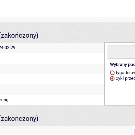
(zakończony)
24-02-29
Wybrany pod
tygodnio
cykl prze
cenę
(zakończony)