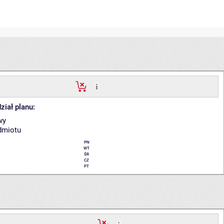
ział planu:
wy
dmiotu
PN
WT
ŚR
CZ
PT