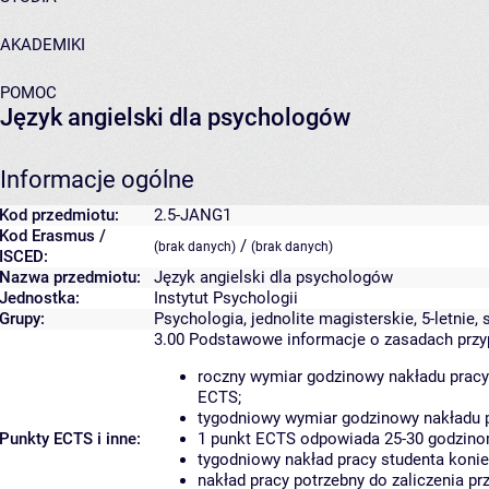
AKADEMIKI
POMOC
Język angielski dla psychologów
Informacje ogólne
Kod przedmiotu:
2.5-JANG1
Kod Erasmus /
/
(brak danych)
(brak danych)
ISCED:
Nazwa przedmiotu:
Język angielski dla psychologów
Jednostka:
Instytut Psychologii
Grupy:
Psychologia, jednolite magisterskie, 5-letnie,
3.00
Podstawowe informacje o zasadach prz
roczny wymiar godzinowy nakładu pracy
ECTS;
tygodniowy wymiar godzinowy nakładu p
Punkty ECTS i inne:
1 punkt ECTS odpowiada 25-30 godzinom
tygodniowy nakład pracy studenta konie
nakład pracy potrzebny do zaliczenia p