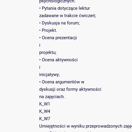
psychologicznych.
• Pytania dotyczące lektur
zadawane w trakcie ćwiczeń;
• Dyskusja na forum;
• Projekt.
• Ocena prezentacji
i
projektu;
• Ocena aktywności
i
inicjatywy;
• Ocena argumentów w
dyskusji oraz formy aktywności
na zajęciach.
K_W1
K_W4
K_W7
Umiejętności w wyniku przeprowadzonych zaję