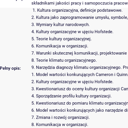
składnikami jakości pracy i samopoczucia pracow
1. Kultura organizacyjna, definicje podstawowe.
2. Kultura jako zaprogramowanie umysłu, symbole, 
3. Wymiary kultur narodowych.
4. Kultury organizacyjne w ujęciu Hofstede.
5. Teorie kultury organizacyjnej.
6. Komunikacja w organizacji.
7. Warunki skutecznej komunikacji, projektowanie 
8. Teorie klimatu organizacyjnego.
9. Narzędzia diagnozy klimatu organizacyjnego. P
Pełny opis:
1. Model wartości konkurujących Cameron i Quinn
2. Kultury organizacyjne w ujęciu Hofstede.
3. Kwestionariusz do oceny kultury organizacji Ca
4. Sporządzanie profilu kultury organizacji.
5. Kwestionariusz do pomiaru klimatu organizacyjn
6. Model wartości konkurujących jako narzędzie di
7. Zmiana i rozwój organizacji.
8. Komunikacja w organizacji.