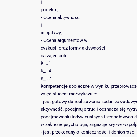
i
projektu;
• Ocena aktywności
i
inicjatywy;
• Ocena argumentów w
dyskusji oraz formy aktywności
na zajęciach.
K_U1
K_U4
K_U7
Kompetencje społeczne w wyniku przeprowad
zajęć student ma/wykazuje:
- jest gotowy do realizowania zadań zawodowy
aktywność, podejmuje trud i odznacza się wytr
podejmowaniu indywidualnych i zespołowych dz
w zakresie psychologii; angażuje się we współp
- jest przekonany o konieczności i doniosłośc