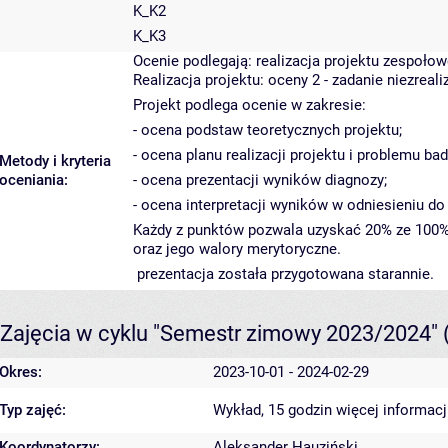
K_K2
K_K3
Ocenie podlegają: realizacja projektu zespoło
Realizacja projektu: oceny 2 - zadanie niezreal
Projekt podlega ocenie w zakresie:
- ocena podstaw teoretycznych projektu;
- ocena planu realizacji projektu i problemu b
Metody i kryteria
oceniania:
- ocena prezentacji wyników diagnozy;
- ocena interpretacji wyników w odniesieniu 
Każdy z punktów pozwala uzyskać 20% ze 100% 
oraz jego walory merytoryczne.
prezentacja została przygotowana starannie.
Zajęcia w cyklu "Semestr zimowy 2023/2024"
Okres:
2023-10-01 - 2024-02-29
Typ zajęć:
Wykład, 15 godzin
więcej informacj
Koordynatorzy:
Aleksander Hauziński