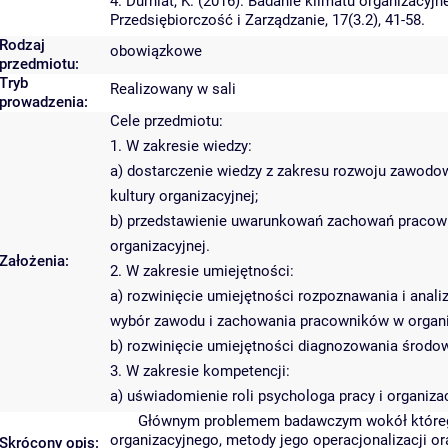
4. Durniat, K. (2016). Badanie klimatu organizacy
Przedsiębiorczość i Zarządzanie, 17(3.2), 41-58.
Rodzaj
obowiązkowe
przedmiotu:
Tryb
Realizowany w sali
prowadzenia:
Cele przedmiotu:
1. W zakresie wiedzy:
a) dostarczenie wiedzy z zakresu rozwoju zawod
kultury organizacyjnej;
b) przedstawienie uwarunkowań zachowań pracown
organizacyjnej.
Założenia:
2. W zakresie umiejętności:
a) rozwinięcie umiejętności rozpoznawania i anali
wybór zawodu i zachowania pracowników w organiza
b) rozwinięcie umiejętności diagnozowania środo
3. W zakresie kompetencji:
a) uświadomienie roli psychologa pracy i organiz
Głównym problemem badawczym wokół którego k
organizacyjnego, metody jego operacjonalizacji 
Skrócony opis: