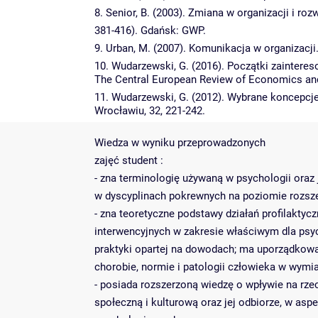
8. Senior, B. (2003). Zmiana w organizacji i rozw
381-416). Gdańsk: GWP.
9. Urban, M. (2007). Komunikacja w organizac
10. Wudarzewski, G. (2016). Początki zaintere
The Central European Review of Economics and
11. Wudarzewski, G. (2012). Wybrane koncepcj
Wrocławiu, 32, 221-242.
Wiedza w wyniku przeprowadzonych
zajęć student :
- zna terminologię używaną w psychologii oraz
w dyscyplinach pokrewnych na poziomie rozsz
- zna teoretyczne podstawy działań profilaktycz
interwencyjnych w zakresie właściwym dla psyc
praktyki opartej na dowodach; ma uporządkowa
chorobie, normie i patologii człowieka w wymi
- posiada rozszerzoną wiedzę o wpływie na rze
społeczną i kulturową oraz jej odbiorze, w a