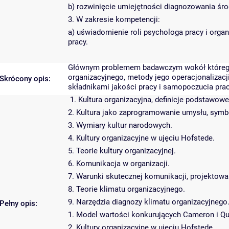
b) rozwinięcie umiejętności diagnozowania śr
3. W zakresie kompetencji:
a) uświadomienie roli psychologa pracy i orga
pracy.
Głównym problemem badawczym wokół którego ko
organizacyjnego, metody jego operacjonalizac
Skrócony opis:
składnikami jakości pracy i samopoczucia pr
1. Kultura organizacyjna, definicje podstawowe
2. Kultura jako zaprogramowanie umysłu, symbol
3. Wymiary kultur narodowych.
4. Kultury organizacyjne w ujęciu Hofstede.
5. Teorie kultury organizacyjnej.
6. Komunikacja w organizacji.
7. Warunki skutecznej komunikacji, projektowa
8. Teorie klimatu organizacyjnego.
9. Narzędzia diagnozy klimatu organizacyjneg
Pełny opis:
1. Model wartości konkurujących Cameron i Qu
2. Kultury organizacyjne w ujęciu Hofstede.