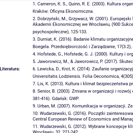
1. Cameron, K. S., Quinn, R. E. (2003). Kultura org
Kraków: Oficyna Ekonomiczna.
2. Dobrzyński, M., Grzywacz, W. (2001). Europejski
Akademii Ekonomicznej we Wrocławiu, (900 Sukces
psychospołeczne), 125-133.
3. Durniat, K. (2016). Badanie klimatu organizac
Boegela. Przedsiębiorczość i Zarządzanie, 17(3.2), 
4. Hofstede, G., Hofstede, G. J. (2000). Kultury i 
5. Jaworowicz, M., & Jaworowicz, P. (2017). Skute
Literatura:
6. Lewicka, D., Krot, K. (2014). Zaufanie organizac
Universitatis Lodziensis. Folia Oeconomica, 4(305)
7. Lis, K. (2013). Kultura i klimat bezpieczeństwa 
8. Senior, B. (2003). Zmiana w organizacji i rozwój 
381-416). Gdańsk: GWP.
9. Urban, M. (2007). Komunikacja w organizacji.
10. Wudarzewski, G. (2016). Początki zainteresowa
Central European Review of Economics and Manage
11. Wudarzewski, G. (2012). Wybrane koncepcje k
Wrocławiu, 32, 221-242.