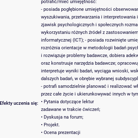
potrafić/mieć umiejętność:
- posiada pogłębione umiejętności obserwowan
wyszukiwania, przetwarzania i interpretowania 
zjawisk psychologicznych i społecznych rozmait
wykorzystaniu różnych źródeł z zastosowaniem
informatycznej (ICT); - posiada rozwinięte umi
rozróżnia orientacje w metodologii badań psyc
i rozwiązuje problemy badawcze, dobiera adekw
oraz konstruuje narzędzia badawcze; opracowuje
interpretuje wyniki badań, wyciąga wnioski, ws
dalszych badań, w obrębie wybranej subdyscypl
- potrafi samodzielnie planować i realizować w
przez całe życie i ukierunkowywać innych w tym
• Pytania dotyczące lektur
Efekty uczenia się:
zadawane w trakcie ćwiczeń;
• Dyskusja na forum;
• Projekt.
• Ocena prezentacji