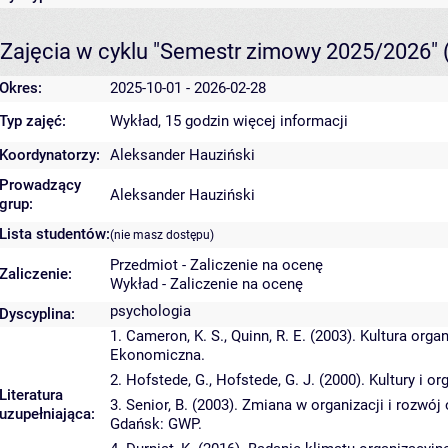
Zajęcia w cyklu "Semestr zimowy 2025/2026"
Okres:
2025-10-01 - 2026-02-28
Typ zajęć:
Wykład, 15 godzin
więcej informacji
Koordynatorzy:
Aleksander Hauziński
Prowadzący
Aleksander Hauziński
grup:
Lista studentów:
(nie masz dostępu)
Przedmiot - Zaliczenie na ocenę
Zaliczenie:
Wykład - Zaliczenie na ocenę
psychologia
Dyscyplina:
1. Cameron, K. S., Quinn, R. E. (2003). Kultura or
Ekonomiczna.
2. Hofstede, G., Hofstede, G. J. (2000). Kultury i 
Literatura
3. Senior, B. (2003). Zmiana w organizacji i rozwój 
uzupełniająca:
Gdańsk: GWP.