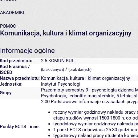
AKADEMIKI
POMOC
Komunikacja, kultura i klimat organizacyjny
Informacje ogólne
Kod przedmiotu:
2.5-KOMUN-KUL
Kod Erasmus /
/
(brak danych)
(brak danych)
ISCED:
Nazwa przedmiotu:
Komunikacja, kultura i klimat organizacyjny
Jednostka:
Instytut Psychologii
Przedmioty semestry 9 - psychologia dzienna 
Grupy:
Psychologia, jednolite magisterskie, 5-letnie, s
2.00
Podstawowe informacje o zasadach przy
roczny wymiar godzinowy nakładu pracy s
etapu studiów wynosi 1500-1800 h, co o
tygodniowy wymiar godzinowy nakładu pr
Punkty ECTS i inne:
1 punkt ECTS odpowiada 25-30 godzinom p
tygodniowy nakład pracy studenta koniec