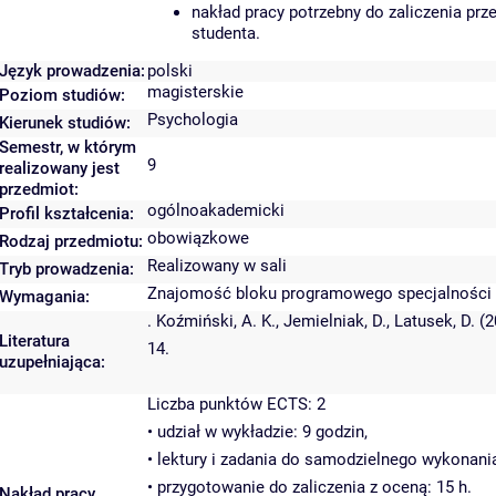
nakład pracy potrzebny do zaliczenia pr
studenta.
Język prowadzenia:
polski
magisterskie
Poziom studiów:
Psychologia
Kierunek studiów:
Semestr, w którym
9
realizowany jest
przedmiot:
ogólnoakademicki
Profil kształcenia:
obowiązkowe
Rodzaj przedmiotu:
Realizowany w sali
Tryb prowadzenia:
Znajomość bloku programowego specjalności psy
Wymagania:
. Koźmiński, A. K., Jemielniak, D., Latusek, D. 
Literatura
14.
uzupełniająca:
Liczba punktów ECTS: 2
• udział w wykładzie: 9 godzin,
• lektury i zadania do samodzielnego wykonani
• przygotowanie do zaliczenia z oceną: 15 h.
Nakład pracy