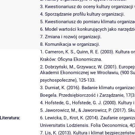
3. Kwestionariusz do oceny kultury organizacji
4. Sporządzanie profilu kultury organizacji.
5. Kwestionariusz do pomiaru klimatu organizac
6. Model wartości konkurujących jako narzędzie
7. Zmiana i rozwój organizacji.
8. Komunikacja w organizacji.
1. Cameron, K. S., Quinn, R. E. (2003). Kultura
Kraków: Oficyna Ekonomiczna.
2. Dobrzyński, M., Grzywacz, W. (2001). Europe
Akademii Ekonomicznej we Wrocławiu, (900 Suk
psychospołeczne), 125-133.
3. Durniat, K. (2016). Badanie klimatu organi
Boegela. Przedsiębiorczość i Zarządzanie, 17(3.
4. Hofstede, G., Hofstede, G. J. (2000). Kultur
5. Jaworowicz, M., & Jaworowicz, P. (2017). S
Literatura:
6. Lewicka, D., Krot, K. (2014). Zaufanie organ
Universitatis Lodziensis. Folia Oeconomica, 4(
7. Lis, K. (2013). Kultura i klimat bezpieczeńs