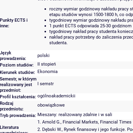
roczny wymiar godzinowy nakładu pracy st
etapu studiów wynosi 1500-1800 h, co od
Punkty ECTS i
tygodniowy wymiar godzinowy nakładu pra
inne:
1 punkt ECTS odpowiada 25-30 godzinom pr
tygodniowy nakład pracy studenta koniecz
nakład pracy potrzebny do zaliczenia prz
studenta.
Język
polski
prowadzenia:
II stopień
Poziom studiów:
Ekonomia
Kierunek studiów:
Semestr, w którym
I semstr
realizowany jest
przedmiot:
ogólnoakademickii
Profil kształcenia:
Rodzaj
obowiązkowe
przedmiotu:
Mieszany: realizowany zdalnie i w sali
Tryb prowadzenia:
1. Arnold G., Financial Markets, Financial Time
Literatura
2. Dębski W., Rynek finansowy i jego funkcje. 