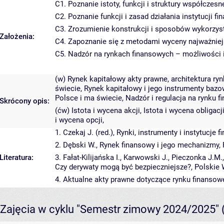
C1. Poznanie istoty, funkcji i struktury współczes
C2. Poznanie funkcji i zasad działania instytucji f
C3. Zrozumienie konstrukcji i sposobów wykorzys
Założenia:
C4. Zapoznanie się z metodami wyceny najważniej
C5. Nadzór na rynkach finansowych – możliwości i
(w) Rynek kapitałowy akty prawne, architektura ry
świecie, Rynek kapitałowy i jego instrumenty baz
Polsce i ma świecie, Nadzór i regulacja na rynku 
Skrócony opis:
(ćw) Istota i wycena akcji, Istota i wycena obligac
i wycena opcji,
1. Czekaj J. (red.), Rynki, instrumenty i instytucj
2. Dębski W., Rynek finansowy i jego mechanizmy,
Literatura:
3. Fałat-Kilijańska I., Karwowski J., Pieczonka J.M
Czy derywaty mogą być bezpieczniejsze?, Polski
4. Aktualne akty prawne dotyczące rynku finansow
Zajęcia w cyklu "Semestr zimowy 2024/2025"