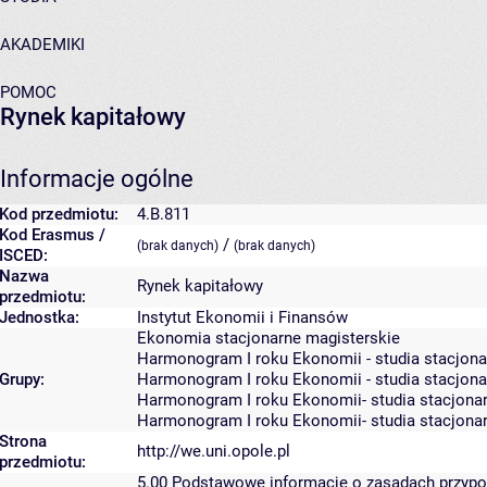
AKADEMIKI
POMOC
Rynek kapitałowy
Informacje ogólne
Kod przedmiotu:
4.B.811
Kod Erasmus /
/
(brak danych)
(brak danych)
ISCED:
Nazwa
Rynek kapitałowy
przedmiotu:
Jednostka:
Instytut Ekonomii i Finansów
Ekonomia stacjonarne magisterskie
Harmonogram I roku Ekonomii - studia stacjona
Grupy:
Harmonogram I roku Ekonomii - studia stacjona
Harmonogram I roku Ekonomii- studia stacjonar
Harmonogram I roku Ekonomii- studia stacjonar
Strona
http://we.uni.opole.pl
przedmiotu:
5.00
Podstawowe informacje o zasadach przyp