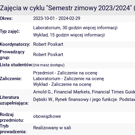
Zajęcia w cyklu "Semestr zimowy 2023/2024"
Okres:
2023-10-01 - 2024-02-29
Laboratorium, 30 godzin
więcej informacji
Typ zajęć:
Wykład, 15 godzin
więcej informacji
Koordynatorzy:
Robert Poskart
Prowadzący
Robert Poskart
grup:
Lista studentów:
(nie masz dostępu)
Przedmiot - Zaliczenie na ocenę
Zaliczenie:
Laboratorium - Zaliczenie na ocenę
Wykład - Zaliczenie na ocenę
Arnold G., Financial Markets, Financial Times Guid
Literatura
Dębski W., Rynek finansowy i jego funkcje. Podst
uzupełniająca:
Rodzaj
obowiązkowe
przedmiotu:
Tryb
Realizowany w sali
prowadzenia: