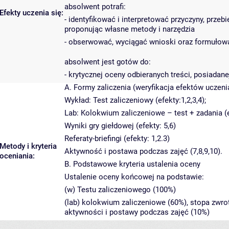
absolwent potrafi:
Efekty uczenia się:
- identyfikować i interpretować przyczyny, prze
proponując własne metody i narzędzia
- obserwować, wyciągać wnioski oraz formułow
absolwent jest gotów do:
- krytycznej oceny odbieranych treści, posiadan
A. Formy zaliczenia (weryfikacja efektów uczeni
Wykład: Test zaliczeniowy (efekty:1,2,3,4);
Lab: Kolokwium zaliczeniowe – test + zadania (ef
Wyniki gry giełdowej (efekty: 5,6)
Referaty-briefingi (efekty: 1,2.3)
Metody i kryteria
Aktywność i postawa podczas zajęć (7,8,9,10).
oceniania:
B. Podstawowe kryteria ustalenia oceny
Ustalenie oceny końcowej na podstawie:
(w) Testu zaliczeniowego (100%)
(lab) kolokwium zaliczeniowe (60%), stopa zwro
aktywności i postawy podczas zajęć (10%)