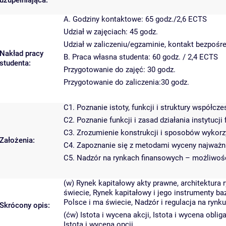
uzupełniająca:
A. Godziny kontaktowe: 65 godz./2,6 ECTS
Udział w zajęciach: 45 godz.
Udział w zaliczeniu/egzaminie, kontakt bezpośre
Nakład pracy
B. Praca własna studenta: 60 godz. / 2,4 ECTS
studenta:
Przygotowanie do zajęć: 30 godz.
Przygotowanie do zaliczenia:30 godz.
C1. Poznanie istoty, funkcji i struktury współc
C2. Poznanie funkcji i zasad działania instytucji
C3. Zrozumienie konstrukcji i sposobów wykorz
Założenia:
C4. Zapoznanie się z metodami wyceny najważn
C5. Nadzór na rynkach finansowych – możliwości
(w) Rynek kapitałowy akty prawne, architektura 
świecie, Rynek kapitałowy i jego instrumenty b
Polsce i ma świecie, Nadzór i regulacja na ryn
Skrócony opis:
(ćw) Istota i wycena akcji, Istota i wycena oblig
Istota i wycena opcji,