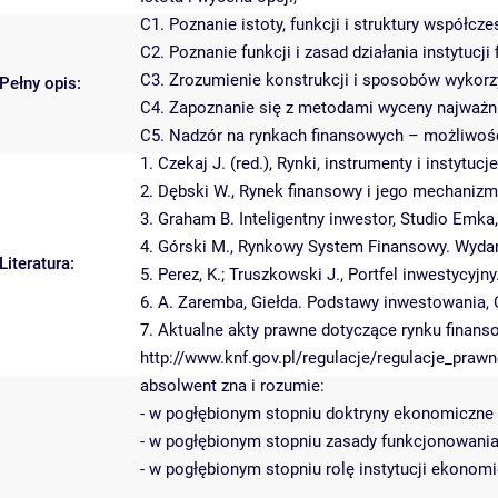
C1. Poznanie istoty, funkcji i struktury współc
C2. Poznanie funkcji i zasad działania instytucji
C3. Zrozumienie konstrukcji i sposobów wykorz
Pełny opis:
C4. Zapoznanie się z metodami wyceny najważn
C5. Nadzór na rynkach finansowych – możliwości
1. Czekaj J. (red.), Rynki, instrumenty i instyt
2. Dębski W., Rynek finansowy i jego mechaniz
3. Graham B. Inteligentny inwestor, Studio Emk
4. Górski M., Rynkowy System Finansowy. Wyda
Literatura:
5. Perez, K.; Truszkowski J., Portfel inwestycy
6. A. Zaremba, Giełda. Podstawy inwestowania,
7. Aktualne akty prawne dotyczące rynku finan
http://www.knf.gov.pl/regulacje/regulacje_prawn
absolwent zna i rozumie:
- w pogłębionym stopniu doktryny ekonomiczn
- w pogłębionym stopniu zasady funkcjonowani
- w pogłębionym stopniu rolę instytucji ekonomi