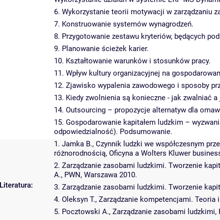
6. Wykorzystanie teorii motywacji w zarządzaniu
7. Konstruowanie systemów wynagrodzeń.
8. Przygotowanie zestawu kryteriów, będących po
9. Planowanie ścieżek karier.
10. Kształtowanie warunków i stosunków pracy.
11. Wpływ kultury organizacyjnej na gospodarowan
12. Zjawisko wypalenia zawodowego i sposoby prz
13. Kiedy zwolnienia są konieczne - jak zwalniać 
14. Outsourcing – propozycje alternatyw dla omawi
15. Gospodarowanie kapitałem ludzkim – wyzwania 
odpowiedzialność). Podsumowanie.
1. Jamka B., Czynnik ludzki we współczesnym prze
różnorodnością, Oficyna a Wolters Kluwer busines
2. Zarządzanie zasobami ludzkimi. Tworzenie kapit
A., PWN, Warszawa 2010.
Literatura:
3. Zarządzanie zasobami ludzkimi. Tworzenie kapit
4. Oleksyn T., Zarządzanie kompetencjami. Teoria
5. Pocztowski A., Zarządzanie zasobami ludzkimi