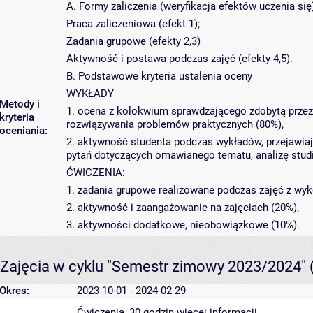
A. Formy zaliczenia (weryfikacja efektów uczenia się
Praca zaliczeniowa (efekt 1);
Zadania grupowe (efekty 2,3)
Aktywność i postawa podczas zajęć (efekty 4,5).
B. Podstawowe kryteria ustalenia oceny
WYKŁADY
Metody i
1. ocena z kolokwium sprawdzającego zdobytą przez s
kryteria
rozwiązywania problemów praktycznych (80%),
oceniania:
2. aktywność studenta podczas wykładów, przejawiaj
pytań dotyczących omawianego tematu, analizę studi
ĆWICZENIA:
1. zadania grupowe realizowane podczas zajęć z wyk
2. aktywność i zaangażowanie na zajęciach (20%),
3. aktywności dodatkowe, nieobowiązkowe (10%).
Zajęcia w cyklu "Semestr zimowy 2023/2024"
Okres:
2023-10-01 - 2024-02-29
Ćwiczenia, 30 godzin
więcej informacji