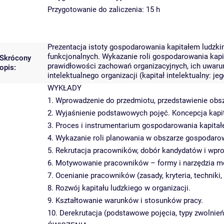
Przygotowanie do zaliczenia: 15 h
Prezentacja istoty gospodarowania kapitałem ludzk
funkcjonalnych. Wykazanie roli gospodarowania kapi
Skrócony
prawidłowości zachowań organizacyjnych, ich uwarun
opis:
intelektualnego organizacji (kapitał intelektualny: j
WYKŁADY
1. Wprowadzenie do przedmiotu, przedstawienie obsza
2. Wyjaśnienie podstawowych pojęć. Koncepcja kapitał
3. Proces i instrumentarium gospodarowania kapitał
4. Wykazanie roli planowania w obszarze gospodaro
5. Rekrutacja pracowników, dobór kandydatów i wpr
6. Motywowanie pracowników – formy i narzędzia m
7. Ocenianie pracowników (zasady, kryteria, techniki, 
8. Rozwój kapitału ludzkiego w organizacji.
9. Kształtowanie warunków i stosunków pracy.
10. Derekrutacja (podstawowe pojęcia, typy zwolnień