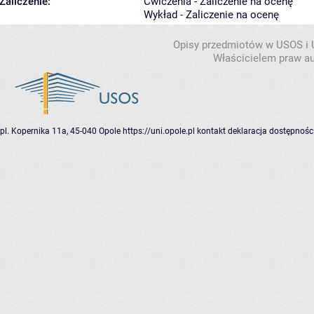
Zaliczenie:
Ćwiczenia - Zaliczenie na ocenę
Wykład - Zaliczenie na ocenę
Opisy przedmiotów w USOS i
Właścicielem praw au
pl. Kopernika 11a, 45-040 Opole
https://uni.opole.pl
kontakt
deklaracja dostępnośc