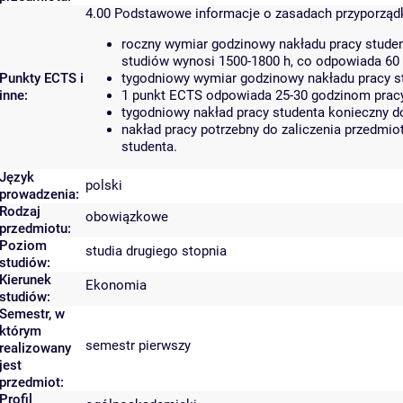
4.00
Podstawowe informacje o zasadach przyporzą
roczny wymiar godzinowy nakładu pracy studen
studiów wynosi 1500-1800 h, co odpowiada 60
Punkty ECTS i
tygodniowy wymiar godzinowy nakładu pracy st
inne:
1 punkt ECTS odpowiada 25-30 godzinom pracy 
tygodniowy nakład pracy studenta konieczny d
nakład pracy potrzebny do zaliczenia przedmi
studenta.
Język
polski
prowadzenia:
Rodzaj
obowiązkowe
przedmiotu:
Poziom
studia drugiego stopnia
studiów:
Kierunek
Ekonomia
studiów:
Semestr, w
którym
semestr pierwszy
realizowany
jest
przedmiot:
Profil