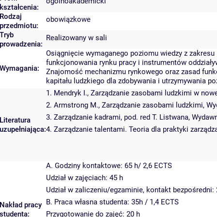
ogólnoakademicki
kształcenia:
Rodzaj
obowiązkowe
przedmiotu:
Tryb
Realizowany w sali
prowadzenia:
Osiągnięcie wymaganego poziomu wiedzy z zakresu
funkcjonowania rynku pracy i instrumentów oddziaływa
Wymagania:
Znajomość mechanizmu rynkowego oraz zasad funkc
kapitału ludzkiego dla zdobywania i utrzymywania po
1. Mendryk I., Zarządzanie zasobami ludzkimi w nowe
2. Armstrong M., Zarządzanie zasobami ludzkimi, W
3. Zarządzanie kadrami, pod. red T. Listwana, Wyda
Literatura
uzupełniająca:
4. Zarządzanie talentami. Teoria dla praktyki zarząd
A. Godziny kontaktowe: 65 h/ 2,6 ECTS
Udział w zajęciach: 45 h
Udział w zaliczeniu/egzaminie, kontakt bezpośredni: 
B. Praca własna studenta: 35h / 1,4 ECTS
Nakład pracy
studenta:
Przygotowanie do zajęć: 20 h