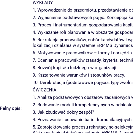
WYKŁADY
1. Wprowadzenie do przedmiotu, przedstawienie obs
2. Wyjaśnienie podstawowych pojęć. Koncepcja kapit
3. Proces i instrumentarium gospodarowania kapit
4. Wykazanie roli planowania w obszarze gospoda
5. Rekrutacja pracowników, dobór kandydatów i w
lokalizacji działania w systemie ERP MS Dynamics
6. Motywowanie pracowników – formy i narzędzia 
7. Ocenianie pracowników (zasady, kryteria, technik
8. Rozwój kapitału ludzkiego w organizacji.
9. Kształtowanie warunków i stosunków pracy.
10. Derekrutacja (podstawowe pojęcia, typy zwolni
ĆWICZENIA
1. Analiza podstawowych obszarów zadaniowych w 
2. Budowanie modeli kompetencyjnych w odniesien
Pełny opis:
3. Jak zbudować dobry zespół?
4. Poznawanie i usuwanie barier komunikacyjnych.
5. Zaprojektowanie procesu rekrutacyjno-selekcy
Wykorzystanie działań w systemie ERP MS Dynami