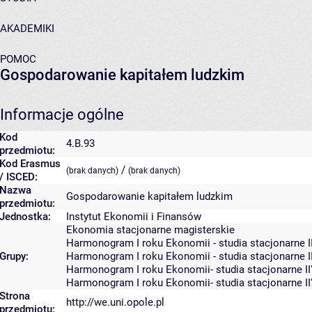
AKADEMIKI
POMOC
Gospodarowanie kapitałem ludzkim
Informacje ogólne
Kod
4.B.93
przedmiotu:
Kod Erasmus
/
(brak danych)
(brak danych)
/ ISCED:
Nazwa
Gospodarowanie kapitałem ludzkim
przedmiotu:
Jednostka:
Instytut Ekonomii i Finansów
Ekonomia stacjonarne magisterskie
Harmonogram I roku Ekonomii - studia stacjonarne I
Grupy:
Harmonogram I roku Ekonomii - studia stacjonarne I
Harmonogram I roku Ekonomii- studia stacjonarne I
Harmonogram I roku Ekonomii- studia stacjonarne I
Strona
http://we.uni.opole.pl
przedmiotu: