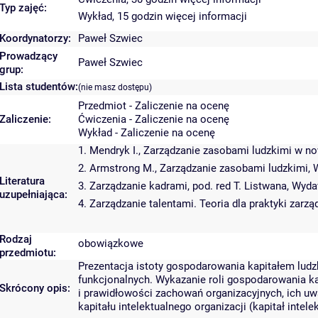
Typ zajęć:
Wykład, 15 godzin
więcej informacji
Koordynatorzy:
Paweł Szwiec
Prowadzący
Paweł Szwiec
grup:
Lista studentów:
(nie masz dostępu)
Przedmiot - Zaliczenie na ocenę
Zaliczenie:
Ćwiczenia - Zaliczenie na ocenę
Wykład - Zaliczenie na ocenę
1. Mendryk I., Zarządzanie zasobami ludzkimi w no
2. Armstrong M., Zarządzanie zasobami ludzkimi,
Literatura
3. Zarządzanie kadrami, pod. red T. Listwana, Wy
uzupełniająca:
4. Zarządzanie talentami. Teoria dla praktyki zarz
Rodzaj
obowiązkowe
przedmiotu:
Prezentacja istoty gospodarowania kapitałem lud
funkcjonalnych. Wykazanie roli gospodarowania ka
Skrócony opis:
i prawidłowości zachowań organizacyjnych, ich u
kapitału intelektualnego organizacji (kapitał intel