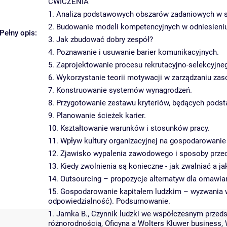
ĆWICZENIA
1. Analiza podstawowych obszarów zadaniowych w sf
2. Budowanie modeli kompetencyjnych w odniesieniu
Pełny opis:
3. Jak zbudować dobry zespół?
4. Poznawanie i usuwanie barier komunikacyjnych.
5. Zaprojektowanie procesu rekrutacyjno-selekcyjn
6. Wykorzystanie teorii motywacji w zarządzaniu zas
7. Konstruowanie systemów wynagrodzeń.
8. Przygotowanie zestawu kryteriów, będących pods
9. Planowanie ścieżek karier.
10. Kształtowanie warunków i stosunków pracy.
11. Wpływ kultury organizacyjnej na gospodarowanie
12. Zjawisko wypalenia zawodowego i sposoby przec
13. Kiedy zwolnienia są konieczne - jak zwalniać a j
14. Outsourcing – propozycje alternatyw dla omawian
15. Gospodarowanie kapitałem ludzkim – wyzwania ws
odpowiedzialność). Podsumowanie.
1. Jamka B., Czynnik ludzki we współczesnym przeds
różnorodnością, Oficyna a Wolters Kluwer business,