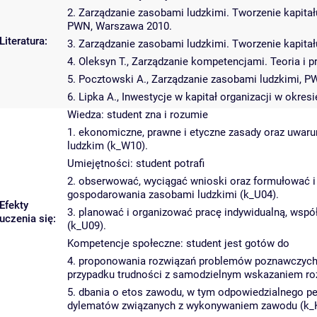
2. Zarządzanie zasobami ludzkimi. Tworzenie kapitału
PWN, Warszawa 2010.
Literatura:
3. Zarządzanie zasobami ludzkimi. Tworzenie kapitał
4. Oleksyn T., Zarządzanie kompetencjami. Teoria i
5. Pocztowski A., Zarządzanie zasobami ludzkimi, 
6. Lipka A., Inwestycje w kapitał organizacji w okr
Wiedza: student zna i rozumie
1. ekonomiczne, prawne i etyczne zasady oraz uwa
ludzkim (k_W10).
Umiejętności: student potrafi
2. obserwować, wyciągać wnioski oraz formułować 
gospodarowania zasobami ludzkimi (k_U04).
Efekty
3. planować i organizować pracę indywidualną, współ
uczenia się:
(k_U09).
Kompetencje społeczne: student jest gotów do
4. proponowania rozwiązań problemów poznawczych i
przypadku trudności z samodzielnym wskazaniem roz
5. dbania o etos zawodu, w tym odpowiedzialnego peł
dylematów związanych z wykonywaniem zawodu (k_K