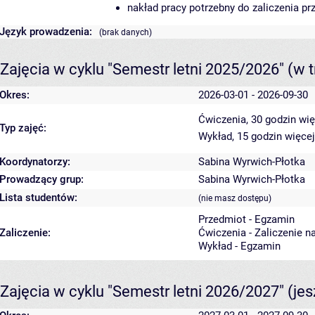
nakład pracy potrzebny do zaliczenia p
Język prowadzenia:
(brak danych)
Zajęcia w cyklu "Semestr letni 2025/2026"
(w t
Okres:
2026-03-01 - 2026-09-30
Ćwiczenia, 30 godzin
wię
Typ zajęć:
Wykład, 15 godzin
więcej
Koordynatorzy:
Sabina Wyrwich-Płotka
Prowadzący grup:
Sabina Wyrwich-Płotka
Lista studentów:
(nie masz dostępu)
Przedmiot - Egzamin
Zaliczenie:
Ćwiczenia - Zaliczenie n
Wykład - Egzamin
Zajęcia w cyklu "Semestr letni 2026/2027"
(je