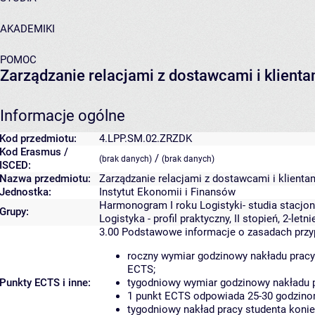
AKADEMIKI
POMOC
Zarządzanie relacjami z dostawcami i klienta
Informacje ogólne
Kod przedmiotu:
4.LPP.SM.02.ZRZDK
Kod Erasmus /
/
(brak danych)
(brak danych)
ISCED:
Nazwa przedmiotu:
Zarządzanie relacjami z dostawcami i klienta
Jednostka:
Instytut Ekonomii i Finansów
Harmonogram I roku Logistyki- studia stacjona
Grupy:
Logistyka - profil praktyczny, II stopień, 2-letn
3.00
Podstawowe informacje o zasadach prz
roczny wymiar godzinowy nakładu pracy
ECTS;
Punkty ECTS i inne:
tygodniowy wymiar godzinowy nakładu p
1 punkt ECTS odpowiada 25-30 godzinom
tygodniowy nakład pracy studenta konie