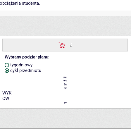
obciążenia studenta.
Wybrany podział planu:
tygodniowy
cykl przedmiotu
PN
WT
ŚR
CZ
WYK
CW
PT