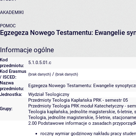
AKADEMIKI
POMOC
Egzegeza Nowego Testamentu: Ewangelie sy
Informacje ogólne
Kod
5.1.0.5.01.c
przedmiotu:
Kod Erasmus
/
(brak danych)
(brak danych)
/ ISCED:
Nazwa
Egzegeza Nowego Testamentu: Ewangelie synoptycz
przedmiotu:
Jednostka:
Wydział Teologiczny
Przedmioty Teologia Kapłańska PRK - semestr 05
Przedmioty Teologia PRK moduł Katechetyczny - sem
Grupy:
Teologia kapłańska, jednolite magisterskie, 6-letnie,
Teologia, jednolite magisterskie, 5-letnie, stacjonarn
2.00
Podstawowe informacje o zasadach przyporząd
roczny wymiar godzinowy nakładu pracy studen