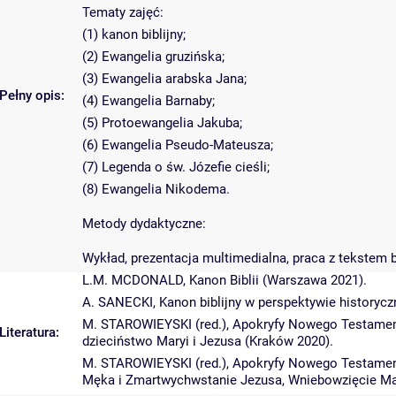
Tematy zajęć:
(1) kanon biblijny;
(2) Ewangelia gruzińska;
(3) Ewangelia arabska Jana;
Pełny opis:
(4) Ewangelia Barnaby;
(5) Protoewangelia Jakuba;
(6) Ewangelia Pseudo-Mateusza;
(7) Legenda o św. Józefie cieśli;
(8) Ewangelia Nikodema.
Metody dydaktyczne:
Wykład, prezentacja multimedialna, praca z tekstem b
L.M. MCDONALD, Kanon Biblii (Warszawa 2021).
A. SANECKI, Kanon biblijny w perspektywie historyczn
M. STAROWIEYSKI (red.), Apokryfy Nowego Testamentu
Literatura:
dzieciństwo Maryi i Jezusa (Kraków 2020).
M. STAROWIEYSKI (red.), Apokryfy Nowego Testamentu.
Męka i Zmartwychwstanie Jezusa, Wniebowzięcie Mar