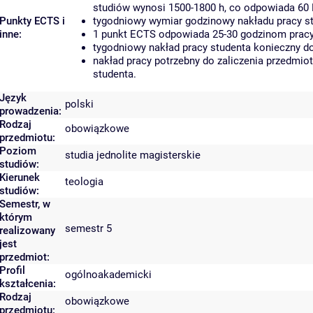
studiów wynosi 1500-1800 h, co odpowiada 60
Punkty ECTS i
tygodniowy wymiar godzinowy nakładu pracy st
inne:
1 punkt ECTS odpowiada 25-30 godzinom pracy 
tygodniowy nakład pracy studenta konieczny d
nakład pracy potrzebny do zaliczenia przedmi
studenta.
Język
polski
prowadzenia:
Rodzaj
obowiązkowe
przedmiotu:
Poziom
studia jednolite magisterskie
studiów:
Kierunek
teologia
studiów:
Semestr, w
którym
semestr 5
realizowany
jest
przedmiot:
Profil
ogólnoakademicki
kształcenia:
Rodzaj
obowiązkowe
przedmiotu: