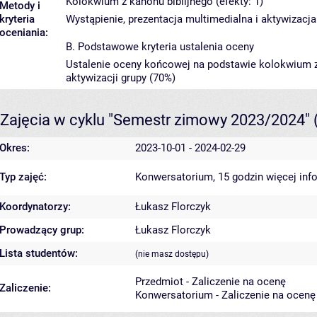
Kolokwium z kanonu biblijnego (efekty: 1)
Metody i
kryteria
Wystąpienie, prezentacja multimedialna i aktywizacja gru
oceniania:
B. Podstawowe kryteria ustalenia oceny
Ustalenie oceny końcowej na podstawie kolokwium z k
aktywizacji grupy (70%)
Zajęcia w cyklu "Semestr zimowy 2023/2024"
Okres:
2023-10-01 - 2024-02-29
Typ zajęć:
Konwersatorium, 15 godzin
więcej inf
Koordynatorzy:
Łukasz Florczyk
Prowadzący grup:
Łukasz Florczyk
Lista studentów:
(nie masz dostępu)
Przedmiot - Zaliczenie na ocenę
Zaliczenie:
Konwersatorium - Zaliczenie na ocenę