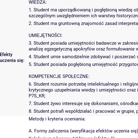
WIEDZA:
1. Student ma uporządkowaną i pogłębioną wiedzę obe
szczególnym uwzględnieniem ich warstwy historyczne
2. Student ma gruntowną znajomość zasad interpreta
UMIEJĘTNOŚCI:
3. Student posiada umiejętności badawcze w zakresi
analizę egzegetyczną apokryfów oraz formułowani
Efekty
4. Student umie samodzielnie zdobywać i poszerzać
uczenia się:
5. Student posiada pogłębioną umiejętność przygot
KOMPETENCJE SPOŁECZNE:
6. Student rozumie potrzebę intelektualnego i religi
krytycznego uzupełniania wiedzy i umiejętności oraz
P7S_KR;
7. Student żywo interesuje się dokonaniami, ośrodka
8. Student potrafi współdziałać i pracować w grupie,
Metody i kryteria oceniania:
A. Formy zaliczenia (weryfikacja efektów uczenia się