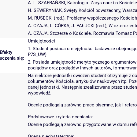
A. L. SZAFRAŃSKI, Kairologia. Zarys nauki o Kościel
H. SEWERYNIAK, Święty Kościół powszechny, Warsza
M. RUSECKI (red.), Problemy współczesnego Kościoła,
A. CZAJA, L. GÓRKA, J. PAŁUCKI (red.), W czterdziest
A. CZAJA, Szczerze o Kościele. Rozmawia Tomasz Po
Umiejętności
1. Student posiada umiejętności badawcze obejmujące
Efekty
P7S_UW)
uczenia się:
2. Posiada umiejętność merytorycznego argumentowani
poglądów oraz poglądów innych autorów, formułowa
Na niektóre jednostki ćwiczeń student otrzymuje z 
dokumentów Kościoła, artykułów naukowych itp. Pozos
danej jednostki. Następnie zrealizowane przez stude
wypowiedź.
Ocenie podlegają zarówno prace pisemne, jak i refer
Podstawowe kryteria oceniania:
Ocenie podlegają zarówno przygotowane w domu refera
Ocena niedostateczna: