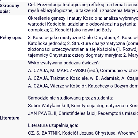
Cel: Prezentacja teologicznej refleksji na temat sensu
Skrócony
myśli eklezjologicznej, a także roli i znaczenia Maryi
opis:
Określenie genezy i natury Kościoła: analiza wybrany
wartości Kościoła, udzielanie odpowiedzi na pytania:
complexa; 2. Kościół jako nowy lud Boży
Pełny opis:
3. Kościół jako mistyczne Ciało Chrystusa; 4. Kości
Katolicka jedność; 2. Struktura charyzmatyczna (com
złożoności urzeczywistniania się Kościoła (1. Rozwó
tajemnicy Chrystusa; cztery dogmaty maryjne; 2. Mary
Wykorzystywana podczas ćwiczeń:
A. CZAJA, M. MARCZEWSKI (red.), Communio w chrześci
A. CZAJA, Traktat o Kościele, w: E. Adamiak, A. Czaja
A. CZAJA, Wierzę w Kościół. Katechezy o Bożym domu
Samodzielnie studiowana przez studenta:
Sobór Watykański II, Konstytucja dogmatyczna o Koś
JAN PAWEŁ II, Christifideles laici; Redemptoris miss
Literatura:
Literatura uzupełniająca:
CZ. S. BARTNIK, Kościół Jezusa Chrystusa, Wrocław 