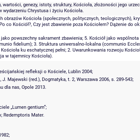
, wartości, genezy, istoty, struktury, Kościoła, złożoności jego urz
 w wydarzeniu Chrystusa i życiu Kościoła.
ch obrazów Kościoła (społecznych, politycznych, teologicznych), kr
 Po co Kościół?, Czy jest zbawienie poza Kościołem? Dążenie do okr
ół jako powszechny sakrament zbawienia; 5. Kościół jako wspólnota
munio fidelium); 3. Struktura uniwersalno-lokalna (communio Eccles
j Kościoła ku eschatycznej pełni; 2. Uwarunkowania rozwoju Kościo
ja w tajemnicy Kościoła).
jańskiej refleksji o Kościele, Lublin 2004;
, J. Majewski (red.), Dogmatyka, t. 2, Warszawa 2006, s. 289-543;
 dla nas, Opole 2013.
ciele „Lumen gentium”;
io; Redemptoris Mater.
1982;