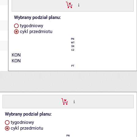
Wybrany podział planu:
tygodniowy
cykl przedmiotu
PN
WT
ŚR
CZ
KON
KON
PT
Wybrany podział planu:
tygodniowy
cykl przedmiotu
PN