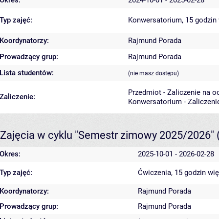
Okres:
2024-10-01 - 2025-02-28
Typ zajęć:
Konwersatorium, 15 godzin
Koordynatorzy:
Rajmund Porada
Prowadzący grup:
Rajmund Porada
Lista studentów:
(nie masz dostępu)
Przedmiot - Zaliczenie na o
Zaliczenie:
Konwersatorium - Zaliczeni
Zajęcia w cyklu "Semestr zimowy 2025/2026"
Okres:
2025-10-01 - 2026-02-28
Typ zajęć:
Ćwiczenia, 15 godzin
wię
Koordynatorzy:
Rajmund Porada
Prowadzący grup:
Rajmund Porada