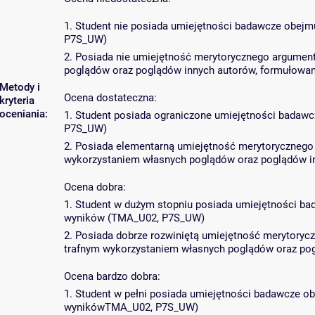
1. Student nie posiada umiejętności badawcze obejmu
P7S_UW)
2. Posiada nie umiejętność merytorycznego argumento
poglądów oraz poglądów innych autorów, formułowa
Metody i
Ocena dostateczna:
kryteria
oceniania:
1. Student posiada ograniczone umiejętności badawc
P7S_UW)
2. Posiada elementarną umiejętność merytorycznego a
wykorzystaniem własnych poglądów oraz poglądów i
Ocena dobra:
1. Student w dużym stopniu posiada umiejętności bad
wyników (TMA_U02, P7S_UW)
2. Posiada dobrze rozwiniętą umiejętność merytorycz
trafnym wykorzystaniem własnych poglądów oraz po
Ocena bardzo dobra:
1. Student w pełni posiada umiejętności badawcze obe
wynikówTMA_U02, P7S_UW)