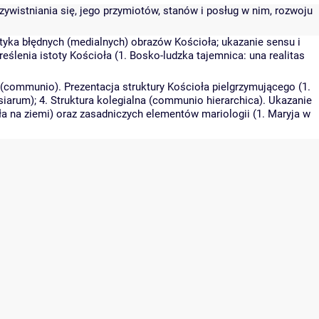
eczywistniania się, jego przymiotów, stanów i posług w nim, rozwoju
ytyka błędnych (medialnych) obrazów Kościoła; ukazanie sensu i
eślenia istoty Kościoła (1. Bosko-ludzka tajemnica: una realitas
 (communio). Prezentacja struktury Kościoła pielgrzymującego (1.
iarum); 4. Struktura kolegialna (communio hierarchica). Ukazanie
ła na ziemi) oraz zasadniczych elementów mariologii (1. Maryja w