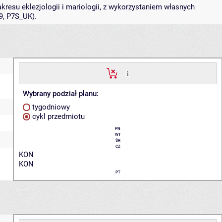
resu eklezjologii i mariologii, z wykorzystaniem własnych
9, P7S_UK).
Wybrany podział planu:
tygodniowy
cykl przedmiotu
PN
WT
ŚR
CZ
KON
KON
PT