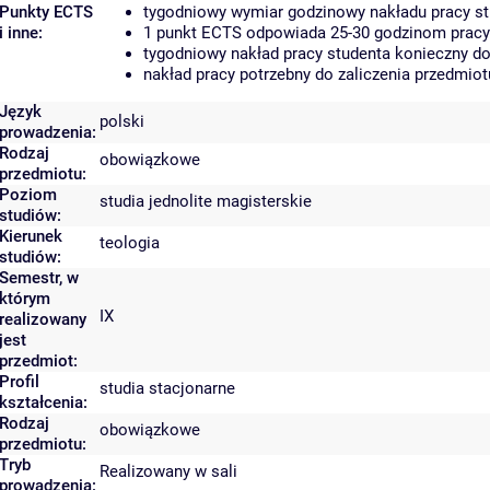
Punkty ECTS
tygodniowy wymiar godzinowy nakładu pracy st
i inne:
1 punkt ECTS odpowiada 25-30 godzinom pracy s
tygodniowy nakład pracy studenta konieczny do
nakład pracy potrzebny do zaliczenia przedmio
Język
polski
prowadzenia:
Rodzaj
obowiązkowe
przedmiotu:
Poziom
studia jednolite magisterskie
studiów:
Kierunek
teologia
studiów:
Semestr, w
którym
IX
realizowany
jest
przedmiot:
Profil
studia stacjonarne
kształcenia:
Rodzaj
obowiązkowe
przedmiotu:
Tryb
Realizowany w sali
prowadzenia: