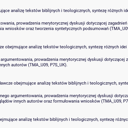
jące analizę tekstów biblijnych i teologicznych, syntezę różnych 
wania, prowadzenia merytorycznej dyskusji dotyczącej zagadnień z
nia wniosków oraz tworzenia syntetycznych podsumowań (TMA_U0
ze obejmujące analizę tekstów teologicznych, syntezę różnych ide
rgumentowania, prowadzenia merytorycznej dyskusji dotyczącej zag
nnych autorów (TMA_U09, P7S_UK).
awcze obejmujące analizę tekstów biblijnych i teologicznych, synt
nego argumentowania, prowadzenia merytorycznej dyskusji dotyczące
glądów innych autorów oraz formułowania wniosków (TMA_U09, P7
jmujące analizę tekstów biblijnych i teologicznych, syntezę różnyc