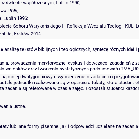
e w świecie współczesnym, Lublin 1990;
wa 1996;
 Lublin 1996;
olecie Soboru Watykańskiego II. Refleksja Wydziału Teologii KUL, L
nikło, Kraków 2014.
 analizę tekstów biblijnych i teologicznych, syntezę różnych idei
a, prowadzenia merytorycznej dyskusji dotyczącej zagadnień z zak
nia wniosków oraz tworzenia syntetycznych podsumowań (TMA_U0
co najmniej dwutygodniowym wyprzedzeniem zadanie do przygotowani
tałe jednostki realizowane są w oparciu o teksty, które student 
nta zadania są referowane w czasie zajęć. Pozostali studenci każd
owania ustne.
ty lub inne formy pisemne, jak i odpowiedzi udzielane na zadania 