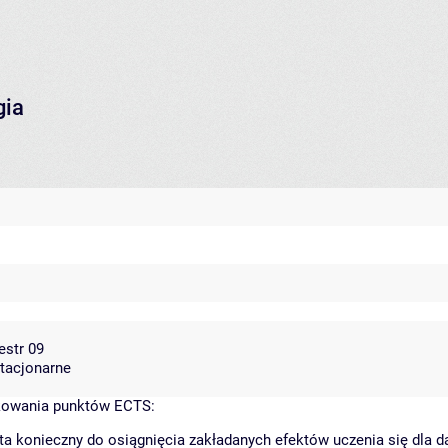
gia
estr 09
stacjonarne
kowania punktów ECTS:
ta konieczny do osiągnięcia zakładanych efektów uczenia się dla 