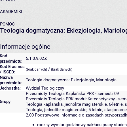
AKADEMIKI
POMOC
Teologia dogmatyczna: Eklezjologia, Mariolo
Informacje ogólne
Kod
5.1.0.9.02.c
przedmiotu:
Kod Erasmus
/
(brak danych)
(brak danych)
/ ISCED:
Nazwa
Teologia dogmatyczna: Eklezjologia, Mariologia
przedmiotu:
Jednostka:
Wydział Teologiczny
Przedmioty Teologia Kapłańska PRK - semestr 09
Przedmioty Teologia PRK moduł Katechetyczny - sem
Grupy:
Teologia kapłańska, jednolite magisterskie, 6-letnie, 
Teologia, jednolite magisterskie, 5-letnie, stacjonarne
2.00
Podstawowe informacje o zasadach przyporząd
roczny wymiar godzinowy nakładu pracy studen