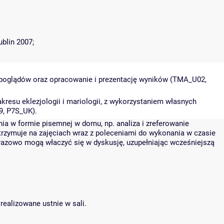
ublin 2007;
 i poglądów oraz opracowanie i prezentację wyników (TMA_U02,
resu eklezjologii i mariologii, z wykorzystaniem własnych
9, P7S_UK).
a w formie pisemnej w domu, np. analiza i zreferowanie
otrzymuje na zajęciach wraz z poleceniami do wykonania w czasie
orazowo mogą właczyć się w dyskusję, uzupełniając wcześniejszą
realizowane ustnie w sali.