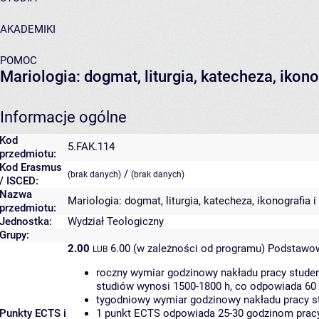
AKADEMIKI
POMOC
Mariologia: dogmat, liturgia, katecheza, ikonog
Informacje ogólne
Kod
5.FAK.114
przedmiotu:
Kod Erasmus
/
(brak danych)
(brak danych)
/ ISCED:
Nazwa
Mariologia: dogmat, liturgia, katecheza, ikonografia i 
przedmiotu:
Jednostka:
Wydział Teologiczny
Grupy:
2.00
6.00 (w zależności od programu)
Podstawow
LUB
roczny wymiar godzinowy nakładu pracy studen
studiów wynosi 1500-1800 h, co odpowiada 60
tygodniowy wymiar godzinowy nakładu pracy st
Punkty ECTS i
1 punkt ECTS odpowiada 25-30 godzinom pracy 