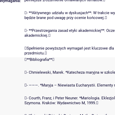
pełniejsze zrozumienie omawianych tematów.
Wymagania:
- **Aktywnego udziału w dyskusjach**: W trakcie w
będzie brane pod uwagę przy ocenie końcowej.
- **Przestrzegania zasad etyki akademickiej**: Ocze
akademickiej.
Spełnienie powyższych wymagań jest kluczowe dla 
przedmiotu.
**Bibliografia**
- Chmielewski, Marek. *Katecheza maryjna w szkole
- ———. *Maryja – Niewiasta Eucharystii. Elementy 
- Courth, Franz, i Peter Neuner. *Mariologia. Eklez
Szymona. Kraków: Wydawnictwo M, 1999.