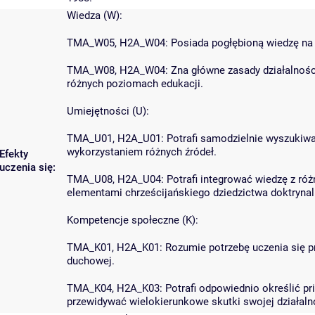
Wiedza (W):
TMA_W05, H2A_W04: Posiada pogłębioną wiedzę na te
TMA_W08, H2A_W04: Zna główne zasady działalności 
różnych poziomach edukacji.
Umiejętności (U):
TMA_U01, H2A_U01: Potrafi samodzielnie wyszukiwa
wykorzystaniem różnych źródeł.
Efekty
uczenia się:
TMA_U08, H2A_U04: Potrafi integrować wiedzę z róż
elementami chrześcijańskiego dziedzictwa doktrynal
Kompetencje społeczne (K):
TMA_K01, H2A_K01: Rozumie potrzebę uczenia się prze
duchowej.
TMA_K04, H2A_K03: Potrafi odpowiednio określić prior
przewidywać wielokierunkowe skutki swojej działaln