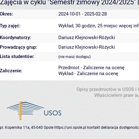
Zajęcia w cyklu "Semestr zimowy 2024/2025"
Okres:
2024-10-01 - 2025-02-28
Typ zajęć:
Wykład, 30 godzin, 25 miejsc
więcej in
Koordynatorzy:
Dariusz Klejnowski-Różycki
Prowadzący grup:
Dariusz Klejnowski-Różycki
Lista studentów:
(nie masz dostępu)
Przedmiot - Zaliczenie na ocenę
Zaliczenie:
Wykład - Zaliczenie na ocenę
Opisy przedmiotów w USOS i
Właścicielem praw au
pl. Kopernika 11a, 45-040 Opole
https://uni.opole.pl
kontakt
deklaracja dostępnośc