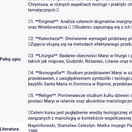
Chrystusa, w różnych aspektach teologii i praktyki 
tematycznych:
1. **Dogmat**: Analiza czterech dogmatów maryjn
oraz Wniebowzięcia. Studenci zapoznają się z ich 
2. **Katecheza**: Omówienie wymagań podstawy pr
Zajęcia skupią się na metodach efektywnego przeka
3. **Liturgia**: Badanie obecności Maryi w liturgii 
Pełny opis:
takich jak majowe, Godzinki, Różaniec, Litanie oraz
4. **Ikonografia**: Studium przedstawień Maryi w s
przedstawień, z uwzględnieniem symboliki i teologic
bazyliki Santa Maria in Domnica w Rzymie, przedstaw
5. **Religie**: Porównawcze studium kultu dziewic 
postaci Maryi w islamie oraz akcentów mariologiczn
Celem kursu jest pogłębienie wiedzy teologicznej st
związanych z mariologią w kontekście współczesnej t
Napiórkowski, Stanisław Celestyn. Matka mojego Pa
Literatura:
1988.