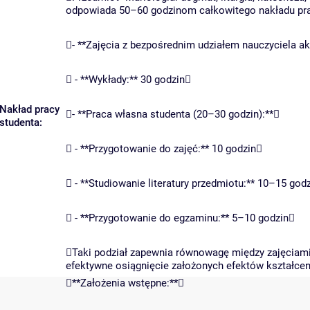
odpowiada 50–60 godzinom całkowitego nakładu prac
- **Zajęcia z bezpośrednim udziałem nauczyciela a
 - **Wykłady:** 30 godzin
Nakład pracy
- **Praca własna studenta (20–30 godzin):**
studenta:
 - **Przygotowanie do zajęć:** 10 godzin
 - **Studiowanie literatury przedmiotu:** 10–15 god
 - **Przygotowanie do egzaminu:** 5–10 godzin
Taki podział zapewnia równowagę między zajęciami
efektywne osiągnięcie założonych efektów kształcen
**Założenia wstępne:**