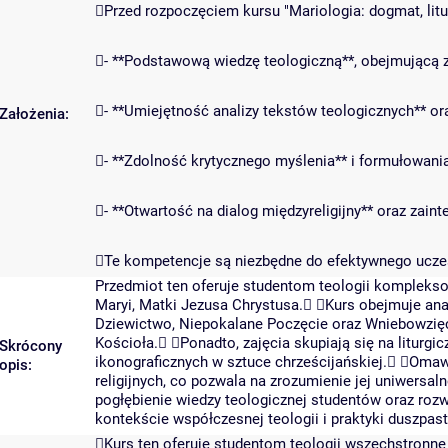
Przed rozpoczęciem kursu "Mariologia: dogmat, litur
- **Podstawową wiedzę teologiczną**, obejmującą 
- **Umiejętność analizy tekstów teologicznych** or
Założenia:
- **Zdolność krytycznego myślenia** i formułowan
- **Otwartość na dialog międzyreligijny** oraz zain
Te kompetencje są niezbędne do efektywnego uczest
Przedmiot ten oferuje studentom teologii kompleksow
Maryi, Matki Jezusa Chrystusa. Kurs obejmuje an
Dziewictwo, Niepokalane Poczęcie oraz Wniebowzięcie
Kościoła. Ponadto, zajęcia skupiają się na liturgi
Skrócony
ikonograficznych w sztuce chrześcijańskiej. Omaw
opis:
religijnych, co pozwala na zrozumienie jej uniwersa
pogłębienie wiedzy teologicznej studentów oraz rozwi
kontekście współczesnej teologii i praktyki duszpast
Kurs ten oferuje studentom teologii wszechstronne 