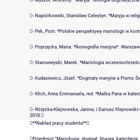
- Myszor, Wincenty. *Maryja. Teologia dogmatyczna*
- Napiórkowski, Stanisław Celestyn. *Maryja w reli
- Pek, Piotr. *Polskie perspektywy mariologii w k
- Poprzęcka, Maria. *Ikonografia maryjna*. Warsza
- Starowieyski, Marek. *Mariologia wczesnochrze
- Kudasiewicz, Józef. *Dogmaty maryjne a Pismo Św
- Klich, Anna Emmanuela, red. *Matka Pana w kate
- Różycka-Klejnowska, Janina, i Dariusz Klejnowski-
2018.
**Nakład pracy studenta**
Przedmiot "Mariologia: dogmat, liturgia, katecheza, 