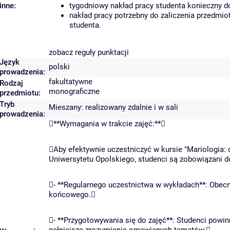
inne:
tygodniowy nakład pracy studenta konieczny d
nakład pracy potrzebny do zaliczenia przedmi
studenta.
zobacz reguły punktacji
Język
polski
prowadzenia:
fakultatywne
Rodzaj
monograficzne
przedmiotu:
Tryb
Mieszany: realizowany zdalnie i w sali
prowadzenia:
**Wymagania w trakcie zajęć:**
Aby efektywnie uczestniczyć w kursie "Mariologia: d
Uniwersytetu Opolskiego, studenci są zobowiązani d
- **Regularnego uczestnictwa w wykładach**: Obec
końcowego.
- **Przygotowywania się do zajęć**: Studenci powinn