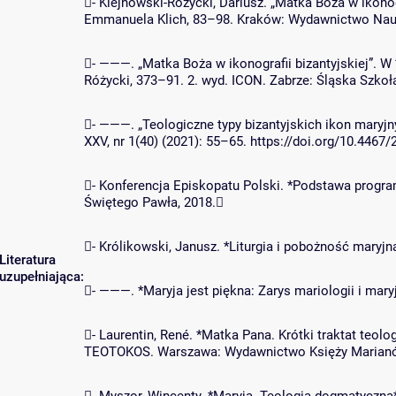
- Klejnowski-Różycki, Dariusz. „Matka Boża w ikono
Emmanuela Klich, 83–98. Kraków: Wydawnictwo Nau
- ———. „Matka Boża w ikonografii bizantyjskiej”. W
Różycki, 373–91. 2. wyd. ICON. Zabrze: Śląska Szkoł
- ———. „Teologiczne typy bizantyjskich ikon maryjn
XXV, nr 1(40) (2021): 55–65. https://doi.org/10.44
- Konferencja Episkopatu Polski. *Podstawa progr
Świętego Pawła, 2018.
- Królikowski, Janusz. *Liturgia i pobożność maryj
Literatura
uzupełniająca:
- ———. *Maryja jest piękna: Zarys mariologii i mar
- Laurentin, René. *Matka Pana. Krótki traktat teol
TEOTOKOS. Warszawa: Wydawnictwo Księży Marianó