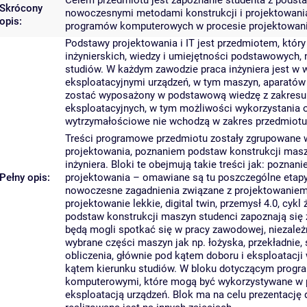
Celem przedmiotu jest zapoznanie studenta z podst
Skrócony
nowoczesnymi metodami konstrukcji i projektowania
opis:
programów komputerowych w procesie projektowani
Podstawy projektowania i IT jest przedmiotem, któ
inżynierskich, wiedzy i umiejętności podstawowych, 
studiów. W każdym zawodzie praca inżyniera jest w 
eksploatacyjnymi urządzeń, w tym maszyn, aparatów
zostać wyposażony w podstawową wiedzę z zakresu 
eksploatacyjnych, w tym możliwości wykorzystania
wytrzymałościowe nie wchodzą w zakres przedmiotu
Treści programowe przedmiotu zostały zgrupowane 
projektowania, poznaniem podstaw konstrukcji mas
inżyniera. Bloki te obejmują takie treści jak: pozn
Pełny opis:
projektowania – omawiane są tu poszczególne etapy 
nowoczesne zagadnienia związane z projektowaniem
projektowanie lekkie, digital twin, przemysł 4.0, cy
podstaw konstrukcji maszyn studenci zapoznają się
będą mogli spotkać się w pracy zawodowej, niezależn
wybrane części maszyn jak np. łożyska, przekładnie
obliczenia, głównie pod kątem doboru i eksploatacji
kątem kierunku studiów. W bloku dotyczącym progr
komputerowymi, które mogą być wykorzystywane w p
eksploatacją urządzeń. Blok ma na celu prezentac