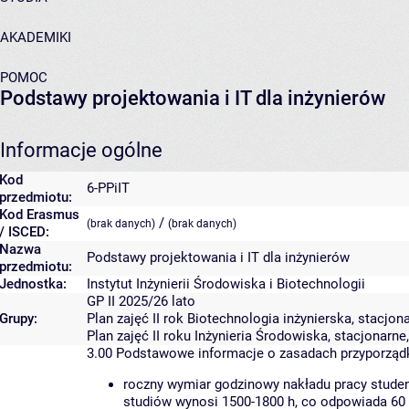
AKADEMIKI
POMOC
Podstawy projektowania i IT dla inżynierów
Informacje ogólne
Kod
6-PPiIT
przedmiotu:
Kod Erasmus
/
(brak danych)
(brak danych)
/ ISCED:
Nazwa
Podstawy projektowania i IT dla inżynierów
przedmiotu:
Jednostka:
Instytut Inżynierii Środowiska i Biotechnologii
GP II 2025/26 lato
Grupy:
Plan zajęć II rok Biotechnologia inżynierska, stacjon
Plan zajęć II roku Inżynieria Środowiska, stacjonarn
3.00
Podstawowe informacje o zasadach przyporzą
roczny wymiar godzinowy nakładu pracy studen
studiów wynosi 1500-1800 h, co odpowiada 60