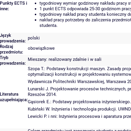
Punkty ECTS i
tygodniowy wymiar godzinowy nakładu pracy st
inne:
1 punkt ECTS odpowiada 25-30 godzinom pracy 
tygodniowy nakład pracy studenta konieczny d
nakład pracy potrzebny do zaliczenia przedmi
studenta.
Język
polski
prowadzenia:
Rodzaj
obowiązkowe
przedmiotu:
Tryb
Mieszany: realizowany zdalnie i w sali
prowadzenia:
Szopa T.: Podstawy konstrukcji maszyn. Zasady proj
optymalizacji konstrukcji w projektowaniu systemow
Wydawnicza Politechniki Warszawskiej, Warszawa 2
Łunarski J. Projektowanie procesów technicznych, p
Literatura
Rzeszów 2014.
uzupełniająca:
Gąsiorek E.: Podstawy projektowania inżynierskieg
Kubiński W. Inżynieria i technologia produkcji. UWN
Lewicki P. i nni: Inżynieria procesowa i aparatura 