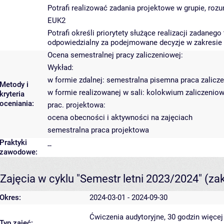
Potrafi realizować zadania projektowe w grupie, rozu
EUK2
Potrafi określi priorytety służące realizacji zadan
odpowiedzialny za podejmowane decyzje w zakresie r
Ocena semestralnej pracy zaliczeniowej:
Wykład:
w formie zdalnej: semestralna pisemna praca zalicz
Metody i
w formie realizowanej w sali: kolokwium zaliczenio
kryteria
oceniania:
prac. projektowa:
ocena obecności i aktywności na zajęciach
semestralna praca projektowa
Praktyki
--
zawodowe:
Zajęcia w cyklu "Semestr letni 2023/2024"
(za
Okres:
2024-03-01 - 2024-09-30
Ćwiczenia audytoryjne, 30 godzin
więcej
Typ zajęć: