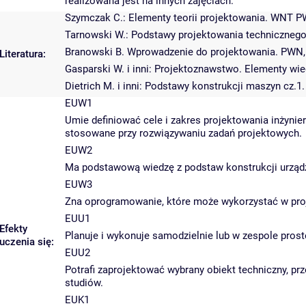
realizowana jest na innych zajęciach.
Szymczak C.: Elementy teorii projektowania. WNT 
Tarnowski W.: Podstawy projektowania techniczneg
Branowski B. Wprowadzenie do projektowania. PWN
Literatura:
Gasparski W. i inni: Projektoznawstwo. Elementy wi
Dietrich M. i inni: Podstawy konstrukcji maszyn cz
EUW1
Umie definiować cele i zakres projektowania inżynie
stosowane przy rozwiązywaniu zadań projektowych.
EUW2
Ma podstawową wiedzę z podstaw konstrukcji urządze
EUW3
Zna oprogramowanie, które może wykorzystać w projek
EUU1
Efekty
Planuje i wykonuje samodzielnie lub w zespole pros
uczenia się:
EUU2
Potrafi zaprojektować wybrany obiekt techniczny, pr
studiów.
EUK1