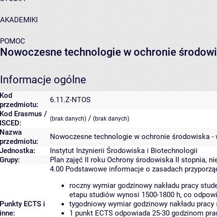
AKADEMIKI
POMOC
Nowoczesne technologie w ochronie środowis
Informacje ogólne
Kod
6.11.Z-NTOS
przedmiotu:
Kod Erasmus /
/
(brak danych)
(brak danych)
ISCED:
Nazwa
Nowoczesne technologie w ochronie środowiska - 
przedmiotu:
Jednostka:
Instytut Inżynierii Środowiska i Biotechnologii
Grupy:
Plan zajęć II roku Ochrony środowiska II stopnia, n
4.00
Podstawowe informacje o zasadach przyporz
roczny wymiar godzinowy nakładu pracy stude
etapu studiów wynosi 1500-1800 h, co odpow
Punkty ECTS i
tygodniowy wymiar godzinowy nakładu pracy 
inne:
1 punkt ECTS odpowiada 25-30 godzinom pracy