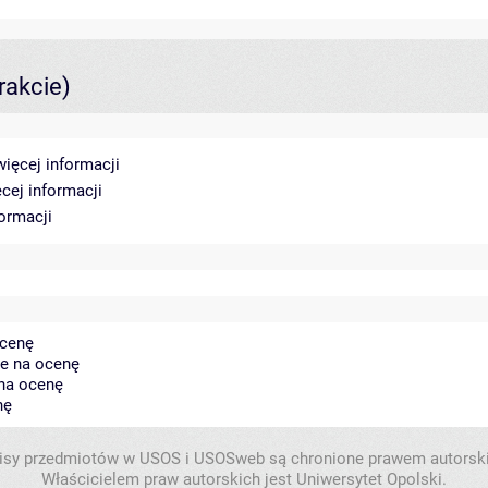
rakcie)
więcej informacji
cej informacji
formacji
ocenę
ie na ocenę
 na ocenę
nę
isy przedmiotów w USOS i USOSweb są chronione prawem autorsk
Właścicielem praw autorskich jest Uniwersytet Opolski.