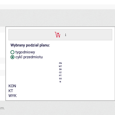
Wybrany podział planu:
tygodniowy
cykl przedmiotu
PN
WT
ŚR
CZ
PT
SO
N
KON
KT
WYK
im.