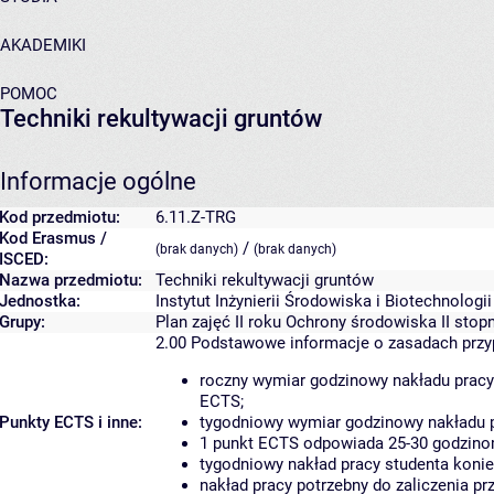
AKADEMIKI
POMOC
Techniki rekultywacji gruntów
Informacje ogólne
Kod przedmiotu:
6.11.Z-TRG
Kod Erasmus /
/
(brak danych)
(brak danych)
ISCED:
Nazwa przedmiotu:
Techniki rekultywacji gruntów
Jednostka:
Instytut Inżynierii Środowiska i Biotechnologii
Grupy:
Plan zajęć II roku Ochrony środowiska II stop
2.00
Podstawowe informacje o zasadach prz
roczny wymiar godzinowy nakładu pracy
ECTS;
Punkty ECTS i inne:
tygodniowy wymiar godzinowy nakładu p
1 punkt ECTS odpowiada 25-30 godzinom
tygodniowy nakład pracy studenta konie
nakład pracy potrzebny do zaliczenia p