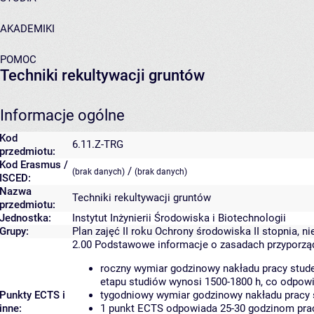
AKADEMIKI
POMOC
Techniki rekultywacji gruntów
Informacje ogólne
Kod
6.11.Z-TRG
przedmiotu:
Kod Erasmus /
/
(brak danych)
(brak danych)
ISCED:
Nazwa
Techniki rekultywacji gruntów
przedmiotu:
Jednostka:
Instytut Inżynierii Środowiska i Biotechnologii
Grupy:
Plan zajęć II roku Ochrony środowiska II stopnia, n
2.00
Podstawowe informacje o zasadach przyporz
roczny wymiar godzinowy nakładu pracy stude
etapu studiów wynosi 1500-1800 h, co odpow
Punkty ECTS i
tygodniowy wymiar godzinowy nakładu pracy 
inne:
1 punkt ECTS odpowiada 25-30 godzinom pracy