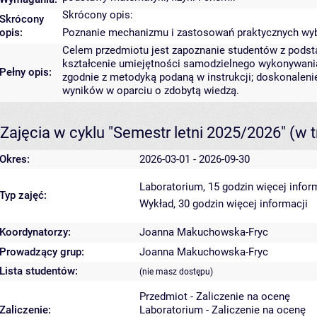
Skrócony opis:
Skrócony
opis:
Poznanie mechanizmu i zastosowań praktycznych wyb
Celem przedmiotu jest zapoznanie studentów z pod
kształcenie umiejętności samodzielnego wykonywani
Pełny opis:
zgodnie z metodyką podaną w instrukcji; doskonaleni
wyników w oparciu o zdobytą wiedzą.
Zajęcia w cyklu "Semestr letni 2025/2026"
(w t
Okres:
2026-03-01 - 2026-09-30
Laboratorium, 15 godzin
więcej infor
Typ zajęć:
Wykład, 30 godzin
więcej informacji
Koordynatorzy:
Joanna Makuchowska-Fryc
Prowadzący grup:
Joanna Makuchowska-Fryc
Lista studentów:
(nie masz dostępu)
Przedmiot - Zaliczenie na ocenę
Zaliczenie:
Laboratorium - Zaliczenie na ocenę