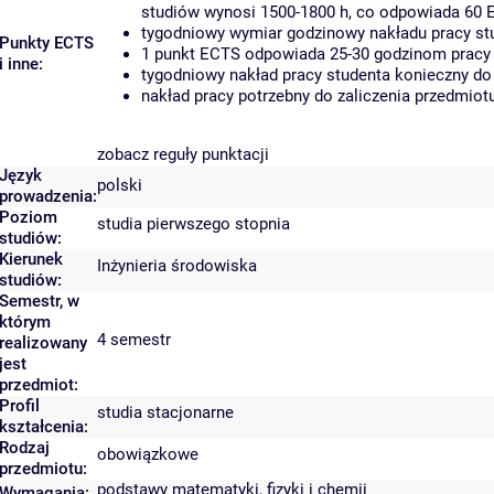
studiów wynosi 1500-1800 h, co odpowiada 60 
tygodniowy wymiar godzinowy nakładu pracy stu
Punkty ECTS
1 punkt ECTS odpowiada 25-30 godzinom pracy s
i inne:
tygodniowy nakład pracy studenta konieczny do
nakład pracy potrzebny do zaliczenia przedmio
zobacz reguły punktacji
Język
polski
prowadzenia:
Poziom
studia pierwszego stopnia
studiów:
Kierunek
Inżynieria środowiska
studiów:
Semestr, w
którym
4 semestr
realizowany
jest
przedmiot:
Profil
studia stacjonarne
kształcenia:
Rodzaj
obowiązkowe
przedmiotu:
podstawy matematyki, fizyki i chemii
Wymagania: