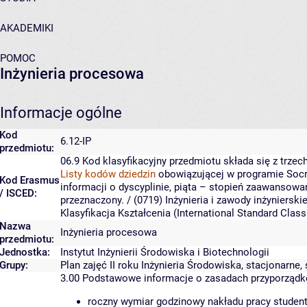
AKADEMIKI
POMOC
Inżynieria procesowa
Informacje ogólne
Kod
6.12-IP
przedmiotu:
06.9
Kod klasyfikacyjny przedmiotu składa się z trzech
Listy kodów dziedzin
obowiązującej w programie Socr
Kod Erasmus
informacji o dyscyplinie, piąta – stopień zaawansowa
/ ISCED:
przeznaczony.
/ (0719) Inżynieria i zawody inżyniersk
Klasyfikacja Kształcenia (International Standard Cla
Nazwa
Inżynieria procesowa
przedmiotu:
Jednostka:
Instytut Inżynierii Środowiska i Biotechnologii
Grupy:
Plan zajęć II roku Inżynieria Środowiska, stacjonarne
3.00
Podstawowe informacje o zasadach przyporząd
roczny wymiar godzinowy nakładu pracy student