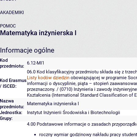
AKADEMIKI
POMOC
Matematyka inżynierska I
Informacje ogólne
Kod
6.12-MI1
przedmiotu:
06.0
Kod klasyfikacyjny przedmiotu składa się z trzech
Listy kodów dziedzin
obowiązującej w programie Socr
Kod Erasmus
informacji o dyscyplinie, piąta – stopień zaawansowa
/ ISCED:
przeznaczony.
/ (0710) Inżynieria i zawody inżynieryjn
Kształcenia (International Standard Classification o
Nazwa
Matematyka inżynierska I
przedmiotu:
Jednostka:
Instytut Inżynierii Środowiska i Biotechnologii
Grupy:
4.00
Podstawowe informacje o zasadach przyporząd
roczny wymiar godzinowy nakładu pracy student