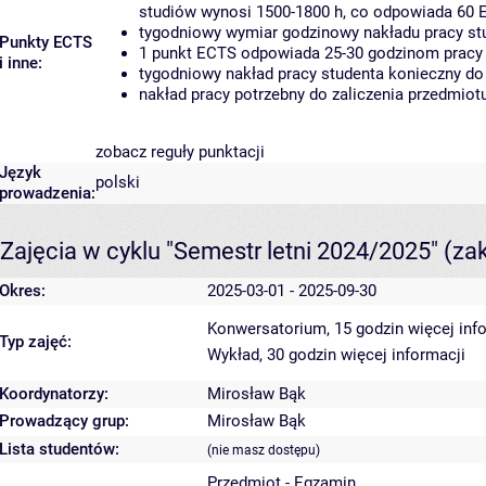
studiów wynosi 1500-1800 h, co odpowiada 60 
tygodniowy wymiar godzinowy nakładu pracy stu
Punkty ECTS
1 punkt ECTS odpowiada 25-30 godzinom pracy s
i inne:
tygodniowy nakład pracy studenta konieczny do
nakład pracy potrzebny do zaliczenia przedmio
zobacz reguły punktacji
Język
polski
prowadzenia:
Zajęcia w cyklu "Semestr letni 2024/2025"
(za
Okres:
2025-03-01 - 2025-09-30
Konwersatorium, 15 godzin
więcej inf
Typ zajęć:
Wykład, 30 godzin
więcej informacji
Koordynatorzy:
Mirosław Bąk
Prowadzący grup:
Mirosław Bąk
Lista studentów:
(nie masz dostępu)
Przedmiot - Egzamin