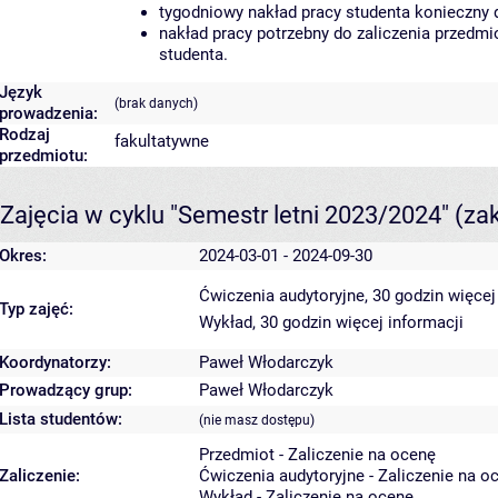
tygodniowy nakład pracy studenta konieczny 
nakład pracy potrzebny do zaliczenia przedm
studenta.
Język
(brak danych)
prowadzenia:
Rodzaj
fakultatywne
przedmiotu:
Zajęcia w cyklu "Semestr letni 2023/2024"
(za
Okres:
2024-03-01 - 2024-09-30
Ćwiczenia audytoryjne, 30 godzin
więcej
Typ zajęć:
Wykład, 30 godzin
więcej informacji
Koordynatorzy:
Paweł Włodarczyk
Prowadzący grup:
Paweł Włodarczyk
Lista studentów:
(nie masz dostępu)
Przedmiot - Zaliczenie na ocenę
Zaliczenie:
Ćwiczenia audytoryjne - Zaliczenie na o
Wykład - Zaliczenie na ocenę