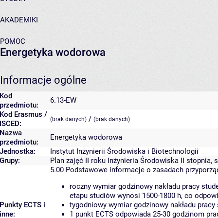
AKADEMIKI
POMOC
Energetyka wodorowa
Informacje ogólne
Kod
6.13-EW
przedmiotu:
Kod Erasmus /
/
(brak danych)
(brak danych)
ISCED:
Nazwa
Energetyka wodorowa
przedmiotu:
Jednostka:
Instytut Inżynierii Środowiska i Biotechnologii
Grupy:
Plan zajęć II roku Inżynieria Środowiska II stopnia,
5.00
Podstawowe informacje o zasadach przyporz
roczny wymiar godzinowy nakładu pracy stude
etapu studiów wynosi 1500-1800 h, co odpow
Punkty ECTS i
tygodniowy wymiar godzinowy nakładu pracy 
inne:
1 punkt ECTS odpowiada 25-30 godzinom pracy