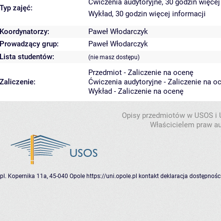
Ćwiczenia audytoryjne, 30 godzin
więcej
Typ zajęć:
Wykład, 30 godzin
więcej informacji
Koordynatorzy:
Paweł Włodarczyk
Prowadzący grup:
Paweł Włodarczyk
Lista studentów:
(nie masz dostępu)
Przedmiot - Zaliczenie na ocenę
Zaliczenie:
Ćwiczenia audytoryjne - Zaliczenie na o
Wykład - Zaliczenie na ocenę
Opisy przedmiotów w USOS i
Właścicielem praw au
pl. Kopernika 11a, 45-040 Opole
https://uni.opole.pl
kontakt
deklaracja dostępnośc