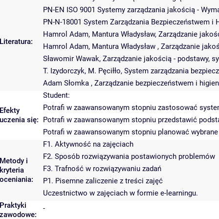
PN-EN ISO 9001 Systemy zarządzania jakością - Wym
PN-N-18001 System Zarządzania Bezpieczeństwem i H
Hamrol Adam, Mantura Władysław, Zarządzanie jakoś
Literatura:
Hamrol Adam, Mantura Władysław , Zarządzanie jako
Sławomir Wawak, Zarządzanie jakością - podstawy, s
T. Izydorczyk, M. Pęciłło, System zarządzania bezpie
Adam Słomka , Zarządzanie bezpieczeństwem i higien
Student:
Potrafi w zaawansowanym stopniu zastosować systemy
Efekty
uczenia się:
Potrafi w zaawansowanym stopniu przedstawić podst
Potrafi w zaawansowanym stopniu planować wybrane 
F1. Aktywność na zajęciach
F2. Sposób rozwiązywania postawionych problemów
Metody i
F3. Trafność w rozwiązywaniu zadań
kryteria
oceniania:
P1. Pisemne zaliczenie z treści zajęć
Uczestnictwo w zajęciach w formie e-learningu.
Praktyki
-
zawodowe: