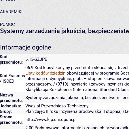
AKADEMIKI
POMOC
Systemy zarządzania jakością, bezpieczeństw
Informacje ogólne
Kod
6.13-SZJPE
przedmiotu:
06.9
Kod klasyfikacyjny przedmiotu składa się z trzech
Listy kodów dziedzin
obowiązującej w programie Socr
Kod Erasmus
informacji o dyscyplinie, piąta – stopień zaawansowa
/ ISCED:
przeznaczony.
/ (0719) Inżynieria i zawody inżyniersk
Klasyfikacja Kształcenia (International Standard Cla
Nazwa
Systemy zarządzania jakością, bezpieczeństwem i ene
przedmiotu:
Jednostka:
Wydział Przyrodniczo-Techniczny
Grupy:
Plan zajęć II roku Inżynieria Środowiska II stopnia, s
Strona
http://www.kip.uni.opole.pl
przedmiotu:
2.00
Podstawowe informacje o zasadach przyporząd