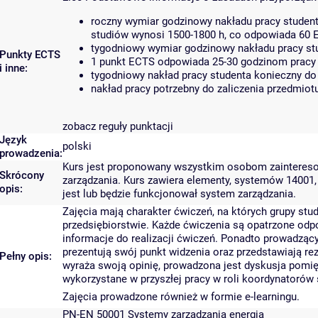
roczny wymiar godzinowy nakładu pracy student
studiów wynosi 1500-1800 h, co odpowiada 60 
tygodniowy wymiar godzinowy nakładu pracy stu
Punkty ECTS
1 punkt ECTS odpowiada 25-30 godzinom pracy s
i inne:
tygodniowy nakład pracy studenta konieczny do
nakład pracy potrzebny do zaliczenia przedmio
zobacz reguły punktacji
Język
polski
prowadzenia:
Kurs jest proponowany wszystkim osobom zaintereso
Skrócony
zarządzania. Kurs zawiera elementy, systemów 14001, 
opis:
jest lub będzie funkcjonował system zarządzania.
Zajęcia mają charakter ćwiczeń, na których grupy s
przedsiębiorstwie. Każde ćwiczenia są opatrzone od
informacje do realizacji ćwiczeń. Ponadto prowadzą
prezentują swój punkt widzenia oraz przedstawiają re
Pełny opis:
wyraża swoją opinię, prowadzona jest dyskusja pomię
wykorzystane w przyszłej pracy w roli koordynatorów
Zajęcia prowadzone również w formie e-learningu.
PN-EN 50001 Systemy zarządzania energią