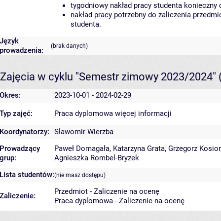
tygodniowy nakład pracy studenta konieczny 
nakład pracy potrzebny do zaliczenia przedm
studenta.
Język
(brak danych)
prowadzenia:
Zajęcia w cyklu "Semestr zimowy 2023/2024"
Okres:
2023-10-01 - 2024-02-29
Typ zajęć:
Praca dyplomowa
więcej informacji
Koordynatorzy:
Sławomir Wierzba
Prowadzący
Paweł Domagała
,
Katarzyna Grata
,
Grzegorz Kosior
grup:
Agnieszka Rombel-Bryzek
Lista studentów:
(nie masz dostępu)
Przedmiot - Zaliczenie na ocenę
Zaliczenie:
Praca dyplomowa - Zaliczenie na ocenę