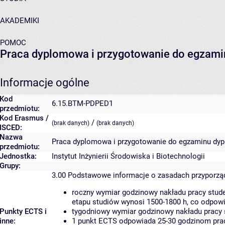
AKADEMIKI
POMOC
Praca dyplomowa i przygotowanie do egzam
Informacje ogólne
Kod
6.15.BTM-PDPED1
przedmiotu:
Kod Erasmus /
/
(brak danych)
(brak danych)
ISCED:
Nazwa
Praca dyplomowa i przygotowanie do egzaminu dy
przedmiotu:
Jednostka:
Instytut Inżynierii Środowiska i Biotechnologii
Grupy:
3.00
Podstawowe informacje o zasadach przyporz
roczny wymiar godzinowy nakładu pracy stude
etapu studiów wynosi 1500-1800 h, co odpow
Punkty ECTS i
tygodniowy wymiar godzinowy nakładu pracy 
inne:
1 punkt ECTS odpowiada 25-30 godzinom pracy