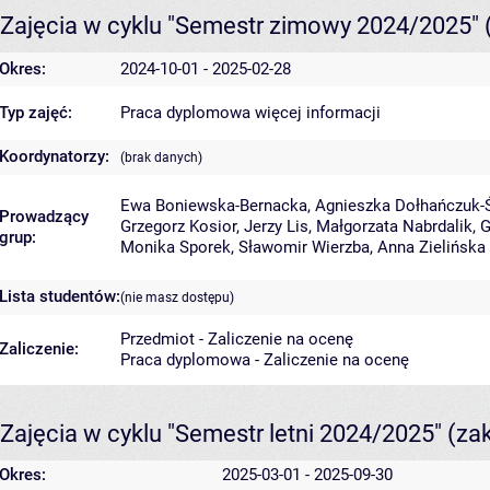
Zajęcia w cyklu "Semestr zimowy 2024/2025"
Okres:
2024-10-01 - 2025-02-28
Typ zajęć:
Praca dyplomowa
więcej informacji
Koordynatorzy:
(brak danych)
Ewa Boniewska-Bernacka
,
Agnieszka Dołhańczuk-
Prowadzący
Grzegorz Kosior
,
Jerzy Lis
,
Małgorzata Nabrdalik
,
G
grup:
Monika Sporek
,
Sławomir Wierzba
,
Anna Zielińska
Lista studentów:
(nie masz dostępu)
Przedmiot - Zaliczenie na ocenę
Zaliczenie:
Praca dyplomowa - Zaliczenie na ocenę
Zajęcia w cyklu "Semestr letni 2024/2025"
(za
Okres:
2025-03-01 - 2025-09-30