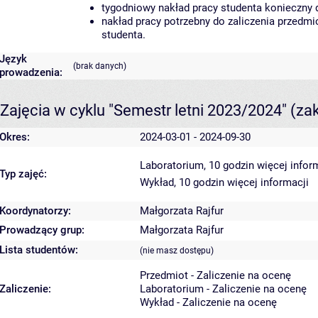
tygodniowy nakład pracy studenta konieczny 
nakład pracy potrzebny do zaliczenia przedm
studenta.
Język
(brak danych)
prowadzenia:
Zajęcia w cyklu "Semestr letni 2023/2024"
(za
Okres:
2024-03-01 - 2024-09-30
Laboratorium, 10 godzin
więcej infor
Typ zajęć:
Wykład, 10 godzin
więcej informacji
Koordynatorzy:
Małgorzata Rajfur
Prowadzący grup:
Małgorzata Rajfur
Lista studentów:
(nie masz dostępu)
Przedmiot - Zaliczenie na ocenę
Zaliczenie:
Laboratorium - Zaliczenie na ocenę
Wykład - Zaliczenie na ocenę