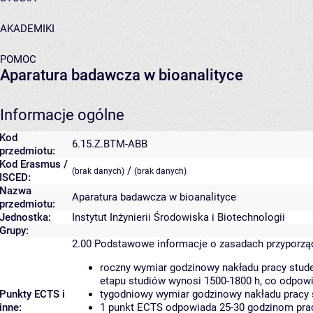
AKADEMIKI
POMOC
Aparatura badawcza w bioanalityce
Informacje ogólne
Kod
6.15.Z.BTM-ABB
przedmiotu:
Kod Erasmus /
/
(brak danych)
(brak danych)
ISCED:
Nazwa
Aparatura badawcza w bioanalityce
przedmiotu:
Jednostka:
Instytut Inżynierii Środowiska i Biotechnologii
Grupy:
2.00
Podstawowe informacje o zasadach przyporz
roczny wymiar godzinowy nakładu pracy stude
etapu studiów wynosi 1500-1800 h, co odpow
Punkty ECTS i
tygodniowy wymiar godzinowy nakładu pracy 
inne:
1 punkt ECTS odpowiada 25-30 godzinom pracy