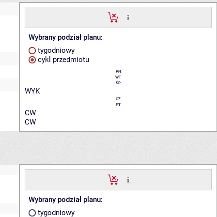
Wybrany podział planu:
tygodniowy
cykl przedmiotu
PN
WT
ŚR
WYK
CZ
PT
CW
CW
Wybrany podział planu:
tygodniowy