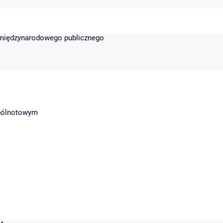
 międzynarodowego publicznego
spólnotowym