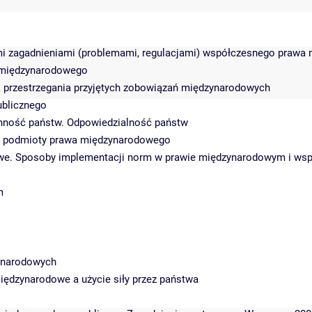
i zagadnieniami (problemami, regulacjami) współczesnego prawa
 międzynarodowego
k przestrzegania przyjętych zobowiązań międzynarodowych
ublicznego
enność państw. Odpowiedzialność państw
e podmioty prawa międzynarodowego
owe. Sposoby implementacji norm w prawie międzynarodowym i w
m
ynarodowych
iędzynarodowe a użycie siły przez państwa