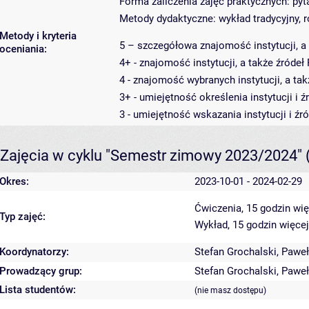
Forma zaliczenia zajęć praktycznych: py
Metody dydaktyczne: wykład tradycyjny, 
Metody i kryteria
5 – szczegółowa znajomość instytucji, a
oceniania:
4+ - znajomość instytucji, a także źróde
4 - znajomość wybranych instytucji, a ta
3+ - umiejętność określenia instytucji i 
3 - umiejętność wskazania instytucji i ź
Zajęcia w cyklu "Semestr zimowy 2023/2024"
Okres:
2023-10-01 - 2024-02-29
Ćwiczenia, 15 godzin
wię
Typ zajęć:
Wykład, 15 godzin
więcej
Koordynatorzy:
Stefan Grochalski
,
Paweł
Prowadzący grup:
Stefan Grochalski
,
Paweł
Lista studentów:
(nie masz dostępu)