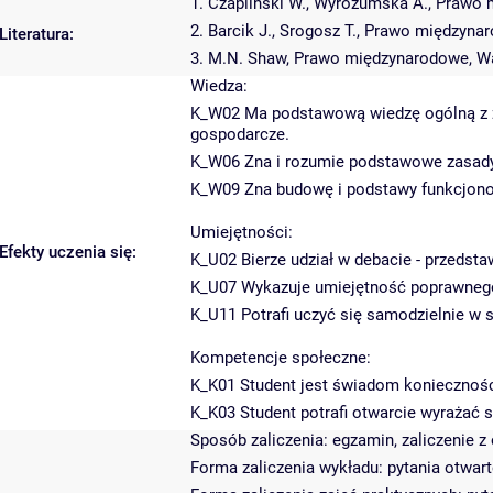
1. Czapliński W., Wyrozumska A., Prawo
2. Barcik J., Srogosz T., Prawo międzyn
Literatura:
3. M.N. Shaw, Prawo międzynarodowe, W
Wiedza:
K_W02 Ma podstawową wiedzę ogólną z za
gospodarcze.
K_W06 Zna i rozumie podstawowe zasady 
K_W09 Zna budowę i podstawy funkcjono
Umiejętności:
Efekty uczenia się:
K_U02 Bierze udział w debacie - przedsta
K_U07 Wykazuje umiejętność poprawnego
K_U11 Potrafi uczyć się samodzielnie w
Kompetencje społeczne:
K_K01 Student jest świadom koniecznośc
K_K03 Student potrafi otwarcie wyrażać sw
Sposób zaliczenia: egzamin, zaliczenie z
Forma zaliczenia wykładu: pytania otwar