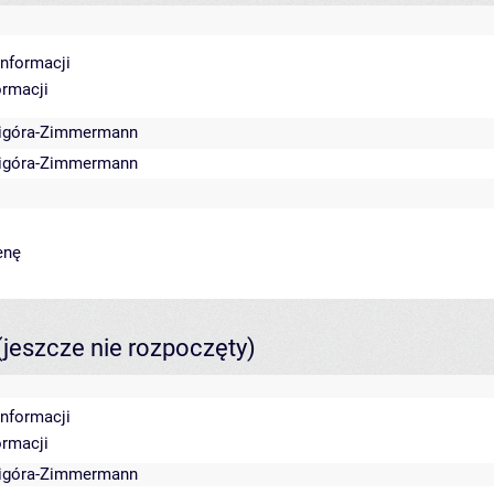
informacji
ormacji
ligóra-Zimmermann
ligóra-Zimmermann
enę
(jeszcze nie rozpoczęty)
informacji
ormacji
ligóra-Zimmermann