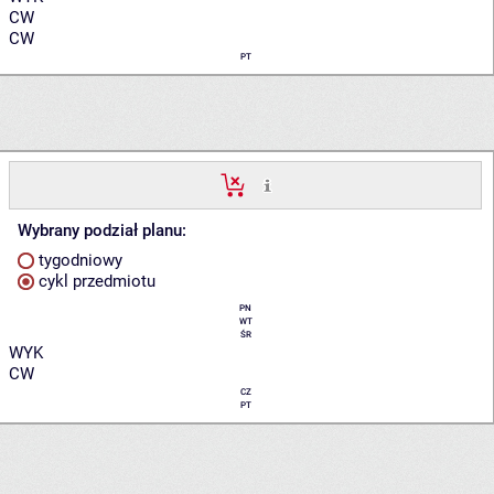
CW
CW
PT
Wybrany podział planu:
tygodniowy
cykl przedmiotu
PN
WT
ŚR
WYK
CW
CZ
PT