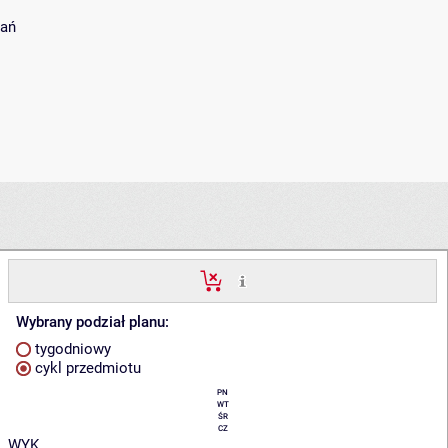
dań
Wybrany podział planu:
tygodniowy
cykl przedmiotu
PN
WT
ŚR
CZ
WYK