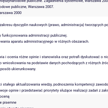
 międzynarodowe publiczne. Zagadnienia systemowe, Warszawa 200
arodowe publiczne, Warszawa 2007.
arszawa 2000
kresu dyscyplin naukowych (prawo, administracja) tworzących pods
funkcjonowania administracji publicznej.
wania aparatu administracyjnego w różnych obszarach.
wia i ocenia różne opinie i stanowiska oraz potrafi dyskutować o ni
 wnioskowania na podstawie danych pochodzących z różnych źród
 sposób ukierunkowany.
i stałego aktualizowania wiedzy, podnoszenia kompetencji zawodo
oje opinie i przedstawiać priorytety służące realizacji zadań z za
 oceną
te pisemne