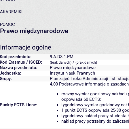
AKADEMIKI
POMOC
Prawo międzynarodowe
Informacje ogólne
Kod przedmiotu:
9.A.D3.1.PM
Kod Erasmus / ISCED:
/
(brak danych)
(brak danych)
Nazwa przedmiotu:
Prawo międzynarodowe
Jednostka:
Instytut Nauk Prawnych
Grupy:
Plan zajęć I roku Administracji I st. sta
4.00
Podstawowe informacje o zasadach
roczny wymiar godzinowy nakładu p
odpowiada 60 ECTS;
Punkty ECTS i inne:
tygodniowy wymiar godzinowy nakła
1 punkt ECTS odpowiada 25-30 godz
tygodniowy nakład pracy studenta 
nakład pracy potrzebny do zalicze