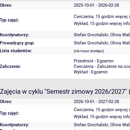
Okres:
2025-10-01 - 2026-02-28
Ćwiczenia, 15 godzin
więcej 
Typ zajęć:
Wykład, 15 godzin
więcej inf
Koordynatorzy:
Stefan Grochalski
,
Olivia Wa
Prowadzący grup:
Stefan Grochalski
,
Olivia Wa
Lista studentów:
(nie masz dostępu)
Przedmiot - Egzamin
Zaliczenie:
Ćwiczenia - Zaliczenie na oc
Wykład - Egzamin
Zajęcia w cyklu "Semestr zimowy 2026/2027"
Okres:
2026-10-01 - 2027-02-28
Ćwiczenia, 15 godzin
więcej 
Typ zajęć:
Wykład, 15 godzin
więcej inf
Koordynatorzy:
Stefan Grochalski
,
Olivia Wa