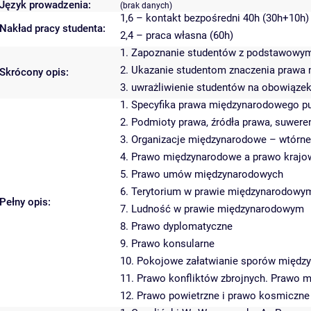
Język prowadzenia:
(brak danych)
1,6 – kontakt bezpośredni 40h (30h+10h)
Nakład pracy studenta:
2,4 – praca własna (60h)
1. Zapoznanie studentów z podstawowym
2. Ukazanie studentom znaczenia prawa
Skrócony opis:
3. uwrażliwienie studentów na obowiąze
1. Specyfika prawa międzynarodowego p
2. Podmioty prawa, źródła prawa, suwer
3. Organizacje międzynarodowe – wtórn
4. Prawo międzynarodowe a prawo kraj
5. Prawo umów międzynarodowych
6. Terytorium w prawie międzynarodowy
Pełny opis:
7. Ludność w prawie międzynarodowym
8. Prawo dyplomatyczne
9. Prawo konsularne
10. Pokojowe załatwianie sporów międz
11. Prawo konfliktów zbrojnych. Prawo m
12. Prawo powietrzne i prawo kosmiczne