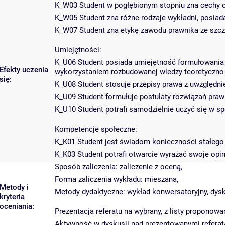
K_W03 Student w pogłębionym stopniu zna cechy cz
K_W05 Student zna różne rodzaje wykładni, posiada 
K_W07 Student zna etykę zawodu prawnika ze szc
Umiejętności:
K_U06 Student posiada umiejętność formułowania s
Efekty uczenia
wykorzystaniem rozbudowanej wiedzy teoretyczno-p
się:
K_U08 Student stosuje przepisy prawa z uwzględni
K_U09 Student formułuje postulaty rozwiązań prawny
K_U10 Student potrafi samodzielnie uczyć się w s
Kompetencje społeczne:
K_K01 Student jest świadom konieczności stałego
K_K03 Student potrafi otwarcie wyrażać swoje opini
Sposób zaliczenia: zaliczenie z oceną,
Forma zaliczenia wykładu: mieszana,
Metody i
Metody dydaktyczne: wykład konwersatoryjny, dysk
kryteria
oceniania:
Prezentacja referatu na wybrany, z listy proponow
Aktywność w dyskusji nad prezentowanymi refera