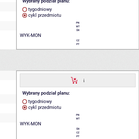
Wybrany podział planu:
tygodniowy
cykl przedmiotu
PN
WT
ŚR
WYK-MON
CZ
PT
Wybrany podział planu:
tygodniowy
cykl przedmiotu
PN
WT
WYK-MON
ŚR
CZ
PT