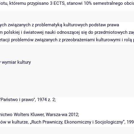
miotu, któremu przypisano 3 ECTS, stanowi 10% semestralnego obci
nych związanych z problematyką kulturowych podstaw prawa
m polskiej i światowej nauki odnoszącej się do przedmiotowych za
retacji problemów związanych z przeobrażeniami kulturowymi i rolą
y wymiar kultury
"Państwo i prawo", 1974 z. 2;
nictwo Wolters Kluwer, Warsza-wa 2012;
w w kulturze, „Ruch Prawniczy, Ekonomiczny i Socjologiczny”, 1994,