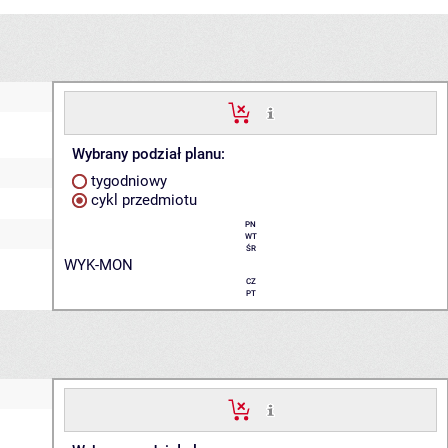
Wybrany podział planu:
tygodniowy
cykl przedmiotu
PN
WT
ŚR
WYK-MON
CZ
PT