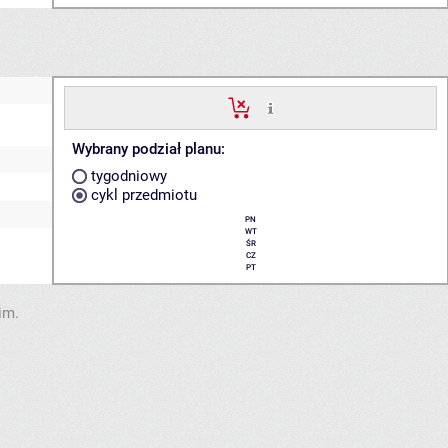
Wybrany podział planu:
tygodniowy
cykl przedmiotu
PN
WT
ŚR
CZ
PT
im.