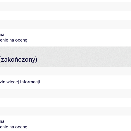
ena
zenie na ocenę
(zakończony)
dzin
więcej informacji
ena
zenie na ocenę