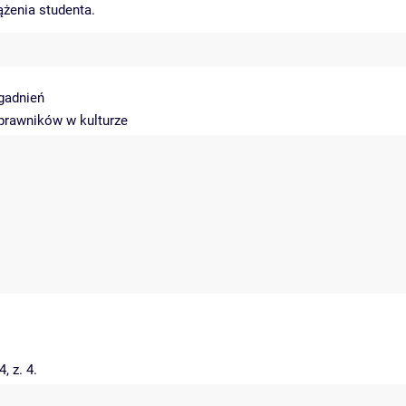
ążenia studenta.
gadnień
 prawników w kulturze
 z. 4.