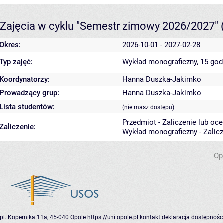
Zajęcia w cyklu "Semestr zimowy 2026/2027"
Okres:
2026-10-01 - 2027-02-28
Typ zajęć:
Wykład monograficzny, 15 go
Koordynatorzy:
Hanna Duszka-Jakimko
Prowadzący grup:
Hanna Duszka-Jakimko
Lista studentów:
(nie masz dostępu)
Przedmiot - Zaliczenie lub oc
Zaliczenie:
Wykład monograficzny - Zalic
Op
pl. Kopernika 11a, 45-040 Opole
https://uni.opole.pl
kontakt
deklaracja dostępnośc