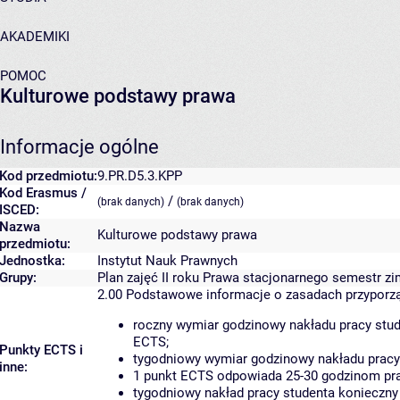
AKADEMIKI
POMOC
Kulturowe podstawy prawa
Informacje ogólne
Kod przedmiotu:
9.PR.D5.3.KPP
Kod Erasmus /
/
(brak danych)
(brak danych)
ISCED:
Nazwa
Kulturowe podstawy prawa
przedmiotu:
Jednostka:
Instytut Nauk Prawnych
Grupy:
Plan zajęć II roku Prawa stacjonarnego semestr z
2.00
Podstawowe informacje o zasadach przypor
roczny wymiar godzinowy nakładu pracy stud
ECTS;
Punkty ECTS i
tygodniowy wymiar godzinowy nakładu pracy 
inne:
1 punkt ECTS odpowiada 25-30 godzinom prac
tygodniowy nakład pracy studenta konieczny