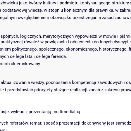
łowieka jako twórcy kultury i podmiotu kontynuującego struktury 
podstawową wiedzę, w stopniu koniecznym dla prawnika, w zakresie e
zególnym uwzględnieniem obowiązku przestrzegania zasad zachow
pójnych, logicznych, merytorycznych wypowiedzi w mowie i piśmie 
raktycznej również w powiązaniu i odniesieniu do innych dyscypl
eniem politycznego, społecznego, ekonomicznego, historycznego, f
ch de lege lata i de lege ferenda.
posób ukierunkowany.
 aktualizowania wiedzy, podnoszenia kompetencji zawodowych i os
e i przedstawiać priorytety służące realizacji zadań z zakresu pra
usje, wykład z prezentacją multimedialną
anych referatów, temat; sposób prezentacji dokonywany jest samodz
tami