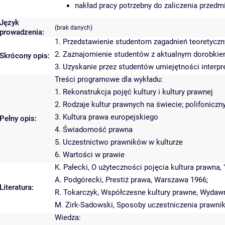
nakład pracy potrzebny do zaliczenia przed
Język
(brak danych)
prowadzenia:
1. Przedstawienie studentom zagadnień teoretycz
2. Zaznajomienie studentów z aktualnym dorobkie
Skrócony opis:
3. Uzyskanie przez studentów umiejętności interp
Treści programowe dla wykładu:
1. Rekonstrukcja pojęć kultury i kultury prawnej
2. Rodzaje kultur prawnych na świecie; polifoniczn
3. Kultura prawa europejskiego
Pełny opis:
4. Świadomość prawna
5. Uczestnictwo prawników w kulturze
6. Wartości w prawie
K. Pałecki, O użyteczności pojęcia kultura prawna, 
A. Podgórecki, Prestiż prawa, Warszawa 1966;
Literatura:
R. Tokarczyk, Współczesne kultury prawne, Wydaw
M. Zirk-Sadowski, Sposoby uczestniczenia prawnikó
Wiedza: