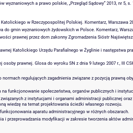
w wyznaniowych a prawo polskie, „Przegląd Sądowy” 2013, nr 5, s. 
Katolickiego w Rzeczypospolitej Polskiej. Komentarz, Warszawa 2
ństwa do gmin wyznaniowych żydowskich w Polsce. Komentarz, Warsz
wości prawnej przez dom zakonny Zgromadzenia Sióstr Najświętszej
wnej Katolickiego Urzędu Parafialnego w Żyglinie i następstwa pra
osoby prawnej. Glosa do wyroku SN z dnia 9 lutego 2007 r., III CSK 
 normach regulujących zagadnienia związane z pozycją prawną obyw
a funkcjonowanie społeczeństwa, organów publicznych i instytucji
wiązanych z instytucjami i organami administracji publicznej ora
zoną wiedzę na temat projektowania ścieżki własnego rozwoju.
funkcjonowania aparatu administracyjnego w różnych obszarach.
 i przeprowadzania modyfikacji w zakresie tworzenia aktów admin