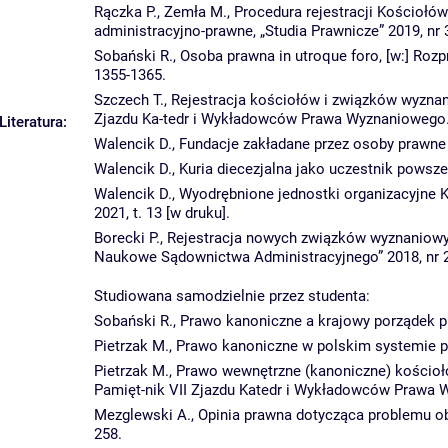
Rączka P., Zemła M., Procedura rejestracji Kościoł
administracyjno-prawne, „Studia Prawnicze” 2019, nr 3,
Sobański R., Osoba prawna in utroque foro, [w:] Roz
1355-1365.
Szczech T., Rejestracja kościołów i związków wyzna
Zjazdu Ka-tedr i Wykładowców Prawa Wyznaniowego. G
Literatura:
Walencik D., Fundacje zakładane przez osoby prawne 
Walencik D., Kuria diecezjalna jako uczestnik powsze
Walencik D., Wyodrębnione jednostki organizacyjne K
2021, t. 13 [w druku].
Borecki P., Rejestracja nowych związków wyznaniowy
Naukowe Sądownictwa Administracyjnego” 2018, nr 2,
Studiowana samodzielnie przez studenta:
Sobański R., Prawo kanoniczne a krajowy porządek pra
Pietrzak M., Prawo kanoniczne w polskim systemie pr
Pietrzak M., Prawo wewnętrzne (kanoniczne) kości
Pamięt-nik VII Zjazdu Katedr i Wykładowców Prawa W
Mezglewski A., Opinia prawna dotycząca problemu o
258.