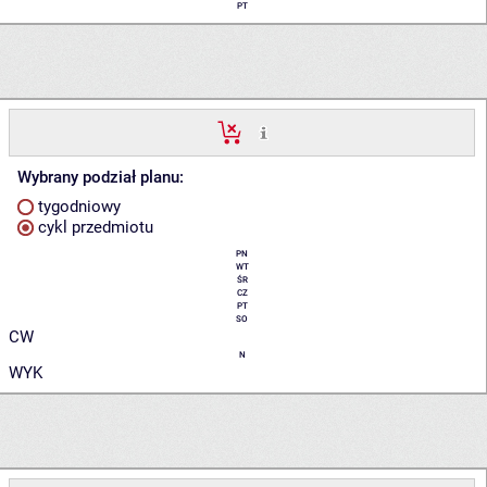
PT
Wybrany podział planu:
tygodniowy
cykl przedmiotu
PN
WT
ŚR
CZ
PT
SO
CW
N
WYK