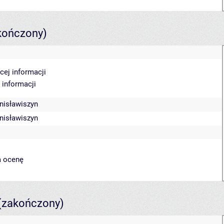
kończony)
cej informacji
 informacji
anisławiszyn
anisławiszyn
a ocenę
(zakończony)