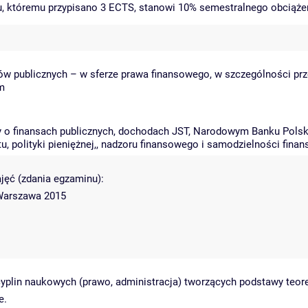
tu, któremu przypisano 3 ECTS, stanowi 10% semestralnego obciąże
sów publicznych – w sferze prawa finansowego, w szczególności prz
m
wy o finansach publicznych, dochodach JST, Narodowym Banku Polsk
tu, polityki pieniężnej,, nadzoru finansowego i samodzielności fina
jęć (zdania egzaminu):
 Warszawa 2015
.
plin naukowych (prawo, administracja) tworzących podstawy teor
e.