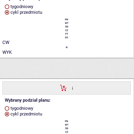
tygodniowy
cykl przedmiotu
PN
WT
ŚR
CZ
PT
SO
CW
N
WYK
Wybrany podział planu:
tygodniowy
cykl przedmiotu
PN
WT
ŚR
CZ