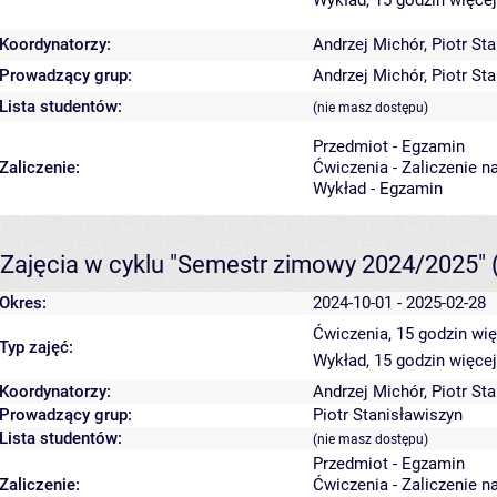
Wykład, 15 godzin
więcej
Koordynatorzy:
Andrzej Michór
,
Piotr St
Prowadzący grup:
Andrzej Michór
,
Piotr St
Lista studentów:
(nie masz dostępu)
Przedmiot - Egzamin
Zaliczenie:
Ćwiczenia - Zaliczenie n
Wykład - Egzamin
Zajęcia w cyklu "Semestr zimowy 2024/2025"
Okres:
2024-10-01 - 2025-02-28
Ćwiczenia, 15 godzin
wię
Typ zajęć:
Wykład, 15 godzin
więcej
Koordynatorzy:
Andrzej Michór
,
Piotr St
Prowadzący grup:
Piotr Stanisławiszyn
Lista studentów:
(nie masz dostępu)
Przedmiot - Egzamin
Zaliczenie:
Ćwiczenia - Zaliczenie n