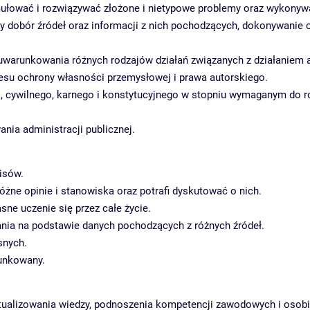
ułować i rozwiązywać złożone i nietypowe problemy oraz wykonyw
y dobór źródeł oraz informacji z nich pochodzących, dokonywanie o
arunkowania różnych rodzajów działań związanych z działaniem a
resu ochrony własności przemysłowej i prawa autorskiego.
 cywilnego, karnego i konstytucyjnego w stopniu wymaganym do 
ia administracji publicznej.
isów.
różne opinie i stanowiska oraz potrafi dyskutować o nich.
sne uczenie się przez całe życie.
a na podstawie danych pochodzących z różnych źródeł.
snych.
runkowany.
tualizowania wiedzy, podnoszenia kompetencji zawodowych i osobi