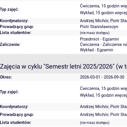
Ćwiczenia, 15 godzin
wię
Typ zajęć:
Wykład, 15 godzin
więcej
Koordynatorzy:
Andrzej Michór
,
Piotr St
Prowadzący grup:
Piotr Stanisławiszyn
Lista studentów:
(nie masz dostępu)
Przedmiot - Egzamin
Zaliczenie:
Ćwiczenia - Zaliczenie n
Wykład - Egzamin
Zajęcia w cyklu "Semestr letni 2025/2026"
(w t
Okres:
2026-03-01 - 2026-09-30
Ćwiczenia, 15 godzin
wię
Typ zajęć:
Wykład, 15 godzin
więcej
Koordynatorzy:
Andrzej Michór
,
Piotr St
Prowadzący grup:
Andrzej Michór
,
Piotr St
Lista studentów:
(nie masz dostępu)