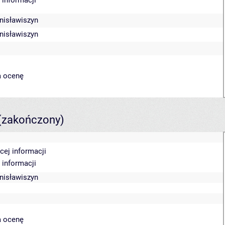
 informacji
anisławiszyn
anisławiszyn
a ocenę
(zakończony)
cej informacji
 informacji
anisławiszyn
a ocenę