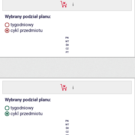
Wybrany podział planu:
tygodniowy
cykl przedmiotu
PN
WT
ŚR
CZ
PT
Wybrany podział planu:
tygodniowy
cykl przedmiotu
PN
WT
ŚR
CZ