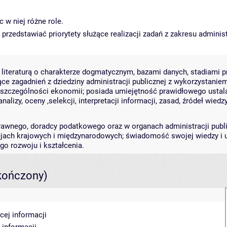
 w niej różne role.
przedstawiać priorytety służące realizacji zadań z zakresu administ
iteraturą o charakterze dogmatycznym, bazami danych, stadiami pr
e zagadnień z dziedziny administracji publicznej z wykorzystanie
 w szczególności ekonomii; posiada umiejętność prawidłowego ustal
alizy, oceny ,selekcji, interpretacji informacji, zasad, źródeł wie
wnego, doradcy podatkowego oraz w organach administracji publi
jach krajowych i międzynarodowych; świadomość swojej wiedzy i um
o rozwoju i kształcenia.
kończony)
cej informacji