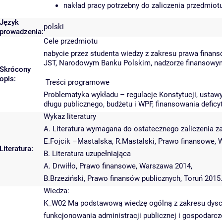
nakład pracy potrzebny do zaliczenia przedmio
Język
polski
prowadzenia:
Cele przedmiotu
nabycie przez studenta wiedzy z zakresu prawa finan
JST, Narodowym Banku Polskim, nadzorze finansowy
Skrócony
opis:
Treści programowe
Problematyka wykładu – regulacje Konstytucji, usta
długu publicznego, budżetu i WPF, finansowania deficy
Wykaz literatury
A. Literatura wymagana do ostatecznego zaliczenia za
E.Fojcik –Mastalska, R.Mastalski, Prawo finansowe,
Literatura:
B. Literatura uzupełniająca
A. Drwiłło, Prawo finansowe, Warszawa 2014,
B.Brzeziński, Prawo finansów publicznych, Toruń 2015
Wiedza:
K_W02 Ma podstawową wiedzę ogólną z zakresu dyscy
funkcjonowania administracji publicznej i gospodarcz