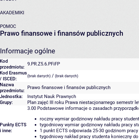
AKADEMIKI
POMOC
Prawo finansowe i finansów publicznych
Informacje ogólne
Kod
9.PR.Z5.6.PFiFP
przedmiotu:
Kod Erasmus
/
(brak danych)
(brak danych)
/ ISCED:
Nazwa
Prawo finansowe i finansów publicznych
przedmiotu:
Jednostka:
Instytut Nauk Prawnych
Grupy:
Plan zajęć III roku Prawa niestacjonarnego semestr le
3.00
Podstawowe informacje o zasadach przyporząd
roczny wymiar godzinowy nakładu pracy student
Punkty ECTS
tygodniowy wymiar godzinowy nakładu pracy stu
i inne:
1 punkt ECTS odpowiada 25-30 godzinom pracy s
tygodniowy nakład pracy studenta konieczny do