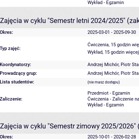
Wykład - Egzamin
Zajęcia w cyklu "Semestr letni 2024/2025"
(za
Okres:
2025-03-01 - 2025-09-30
Ćwiczenia, 15 godzin
wię
Typ zajęć:
Wykład, 15 godzin
więcej
Koordynatorzy:
Andrzej Michór
,
Piotr St
Prowadzący grup:
Andrzej Michór
,
Piotr St
Lista studentów:
(nie masz dostępu)
Przedmiot - Egzamin
Zaliczenie:
Ćwiczenia - Zaliczenie n
Wykład - Egzamin
Zajęcia w cyklu "Semestr zimowy 2025/2026"
Okres:
2025-10-01 - 2026-02-28