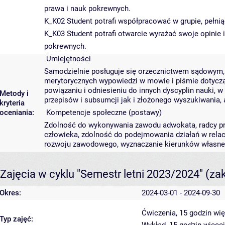
prawa i nauk pokrewnych.
K_K02 Student potrafi współpracować w grupie, pełniąc
K_K03 Student potrafi otwarcie wyrażać swoje opinie i 
pokrewnych.
Umiejętności
Samodzielnie posługuje się orzecznictwem sądowym, l
merytorycznych wypowiedzi w mowie i piśmie dotycząc
powiązaniu i odniesieniu do innych dyscyplin nauki,
Metody i
przepisów i subsumcji jak i złożonego wyszukiwania, an
kryteria
oceniania:
Kompetencje społeczne (postawy)
Zdolność do wykonywania zawodu adwokata, radcy pra
człowieka, zdolność do podejmowania działań w relac
rozwoju zawodowego, wyznaczanie kierunków własneg
Zajęcia w cyklu "Semestr letni 2023/2024"
(za
Okres:
2024-03-01 - 2024-09-30
Ćwiczenia, 15 godzin
wię
Typ zajęć: