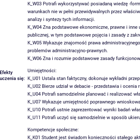
K_W03 Potrafi wykorzystywać posiadaną wiedzę -form
warunkach nie w pełni przewidywalnych przez właściw
analizy i syntezy tych informacji.
K_W04 Zna podstawowe ekonomiczne, prawne i inne uw
publicznej, w tym podstawowe pojęcia i zasady z zak
K_W05 Wykazuje znajomość prawa administracyjnego,
problemów administracyjno-prawnych.
K_W06 Zna i rozumie podstawowe zasady funkcjonowan
Umiejętności:
Efekty
uczenia się:
K_U01 Ustala stan faktyczny, dokonuje wykładni przep
K_U02 Bierze udział w debacie - przedstawia i ocenia 
K_U04 Potrafi samodzielnie planować i realizować wła
K_U07 Wykazuje umiejętność poprawnego wnioskowani
K_U10 Potrafi ustnie zaprezentować wyniki badań wła
K_U11 Potrafi uczyć się samodzielnie w sposób ukie
Kompetencje społeczne:
K_K01 Student jest świadom konieczności stałego ak