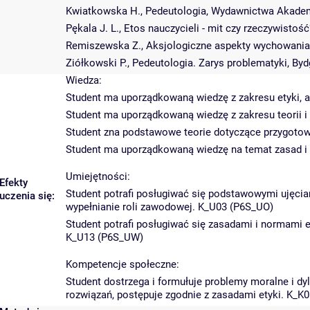
Kwiatkowska H., Pedeutologia, Wydawnictwa Akademi
Pękala J. L., Etos nauczycieli - mit czy rzeczywis
Remiszewska Z., Aksjologiczne aspekty wychowania, ,,
Ziółkowski P., Pedeutologia. Zarys problematyki, By
Wiedza:
Student ma uporządkowaną wiedzę z zakresu etyki, a
Student ma uporządkowaną wiedzę z zakresu teorii 
Student zna podstawowe teorie dotyczące przygoto
Student ma uporządkowaną wiedzę na temat zasad i
Umiejętności:
Efekty
Student potrafi posługiwać się podstawowymi ujęciami
uczenia się:
wypełnianie roli zawodowej. K_U03 (P6S_UO)
Student potrafi posługiwać się zasadami i normami e
K_U13 (P6S_UW)
Kompetencje społeczne:
Student dostrzega i formułuje problemy moralne i d
rozwiązań, postępuje zgodnie z zasadami etyki. K_K