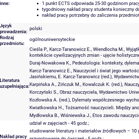
inne:
1 punkt ECTS odpowiada 25-30 godzinom pracy 
tygodniowy nakład pracy studenta konieczny d
nakład pracy potrzebny do zaliczenia przedmi
Język
polski
prowadzenia:
Rodzaj
ogólnouniwersyteckie
przedmiotu:
Cieśla P., Karcz-Taranowicz E., Wiendlocha M., Wyj
kontekście cywilizacyjnych zmian - ujęcie holistyczn
Duraj-Nowakowa K., Pedeutologia: konteksty, dylemat
Karcz-Taranowicz E., Nauczyciel i świat jego wartoś
Jasińskiemu, E. Karcz-Taranowicz (red.), Wydawnict
Literatura
Karpińska A., Zińczuk M., Kowalczuk K. (red.), Nau
uzupełniająca:
Korczyński S., Obraz nauczyciela, Wydawnictwo Uniw
Kozłowska A. (red.), Dylematy współczesnego wycho
Kwiatkowska H., Tożsamość nauczycieli. Między an
Mydłowska B., Wiśniewska J., Etos zawodu nauczyciel
udział w zajęciach - 45 godz.;
studiowanie literatury i materiałów źródłowych – 10 
Nakład pracy
przygotowanie do ćwiczeń - 5 godz.;