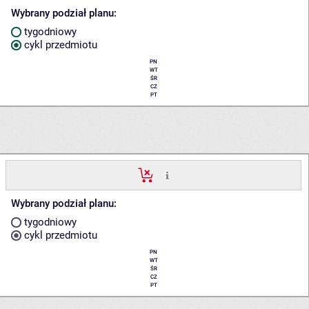
Wybrany podział planu:
tygodniowy
cykl przedmiotu
PN
WT
ŚR
CZ
PT
Wybrany podział planu:
tygodniowy
cykl przedmiotu
PN
WT
ŚR
CZ
PT