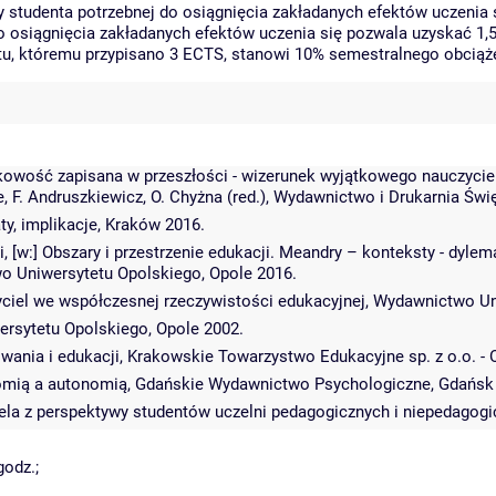
studenta potrzebnej do osiągnięcia zakładanych efektów uczenia s
o osiągnięcia zakładanych efektów uczenia się pozwala uzyskać 1,
otu, któremu przypisano 3 ECTS, stanowi 10% semestralnego obciąż
ątkowość zapisana w przeszłości - wizerunek wyjątkowego nauczyci
e, F. Andruszkiewicz, O. Chyżna (red.), Wydawnictwo i Drukarnia Św
y, implikacje, Kraków 2016.
ci, [w:] Obszary i przestrzenie edukacji. Meandry – konteksty - dy
wo Uniwersytetu Opolskiego, Opole 2016.
czyciel we współczesnej rzeczywistości edukacyjnej, Wydawnictwo U
ersytetu Opolskiego, Opole 2002.
wania i edukacji, Krakowskie Towarzystwo Edukacyjne sp. z o.o. 
omią a autonomią, Gdańskie Wydawnictwo Psychologiczne, Gdańsk
a z perspektywy studentów uczelni pedagogicznych i niepedagogiczn
godz.;