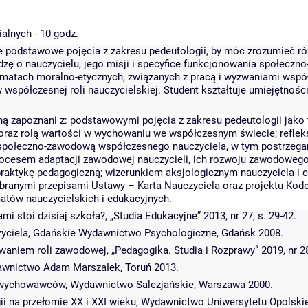
alnych - 10 godz.
 podstawowe pojęcia z zakresu pedeutologii, by móc zrozumieć ró
edzę o nauczycielu, jego misji i specyfice funkcjonowania społecz
matach moralno-etycznych, związanych z pracą i wyzwaniami współc
współczesnej roli nauczycielskiej. Student kształtuje umiejętno
 zapoznani z: podstawowymi pojęcia z zakresu pedeutologii jako t
 oraz rolą wartości w wychowaniu we współczesnym świecie; refle
 społeczno-zawodową współczesnego nauczyciela, w tym postrzegani
procesem adaptacji zawodowej nauczycieli, ich rozwoju zawodow
raktykę pedagogiczną; wizerunkiem aksjologicznym nauczyciela i
branymi przepisami Ustawy – Karta Nauczyciela oraz projektu Kode
atów nauczycielskich i edukacyjnych.
i stoi dzisiaj szkoła?, „Studia Edukacyjne” 2013, nr 27, s. 29-42.
czyciela, Gdańskie Wydawnictwo Psychologiczne, Gdańsk 2008.
aniem roli zawodowej, „Pedagogika. Studia i Rozprawy” 2019, nr 28,
ydawnictwo Adam Marszałek, Toruń 2013.
a wychowawców, Wydawnictwo Salezjańskie, Warszawa 2000.
ogii na przełomie XX i XXI wieku, Wydawnictwo Uniwersytetu Opolski