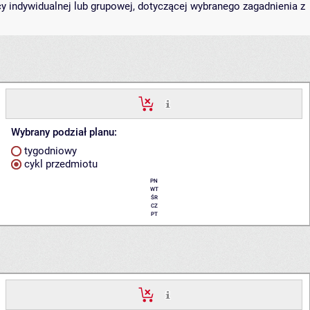
 indywidualnej lub grupowej, dotyczącej wybranego zagadnienia z
Wybrany podział planu:
tygodniowy
cykl przedmiotu
PN
WT
ŚR
CZ
PT