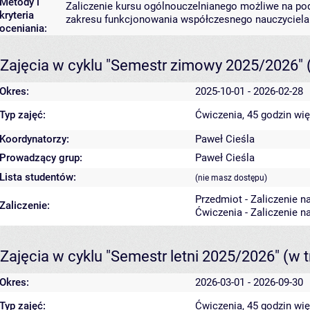
Metody i
Zaliczenie kursu ogólnouczelnianego możliwe na pod
kryteria
zakresu funkcjonowania współczesnego nauczyciela
oceniania:
Zajęcia w cyklu "Semestr zimowy 2025/2026"
Okres:
2025-10-01 - 2026-02-28
Typ zajęć:
Ćwiczenia, 45 godzin
wię
Koordynatorzy:
Paweł Cieśla
Prowadzący grup:
Paweł Cieśla
Lista studentów:
(nie masz dostępu)
Przedmiot - Zaliczenie n
Zaliczenie:
Ćwiczenia - Zaliczenie n
Zajęcia w cyklu "Semestr letni 2025/2026"
(w t
Okres:
2026-03-01 - 2026-09-30
Typ zajęć:
Ćwiczenia, 45 godzin
wię