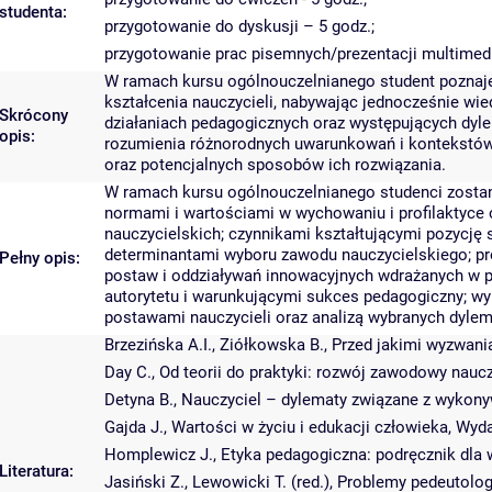
studenta:
przygotowanie do dyskusji – 5 godz.;
przygotowanie prac pisemnych/prezentacji multimedi
W ramach kursu ogólnouczelnianego student poznaje
kształcenia nauczycieli, nabywając jednocześnie wi
Skrócony
działaniach pedagogicznych oraz występujących dyle
opis:
rozumienia różnorodnych uwarunkowań i kontekstów 
oraz potencjalnych sposobów ich rozwiązania.
W ramach kursu ogólnouczelnianego studenci zostaną
normami i wartościami w wychowaniu i profilaktyce
nauczycielskich; czynnikami kształtującymi pozycję
determinantami wyboru zawodu nauczycielskiego; 
Pełny opis:
postaw i oddziaływań innowacyjnych wdrażanych w p
autorytetu i warunkującymi sukces pedagogiczny; wy
postawami nauczycieli oraz analizą wybranych dylem
Brzezińska A.I., Ziółkowska B., Przed jakimi wyzwaniam
Day C., Od teorii do praktyki: rozwój zawodowy nau
Detyna B., Nauczyciel – dylematy związane z wykonyw
Gajda J., Wartości w życiu i edukacji człowieka, W
Homplewicz J., Etyka pedagogiczna: podręcznik dl
Literatura:
Jasiński Z., Lewowicki T. (red.), Problemy pedeutol