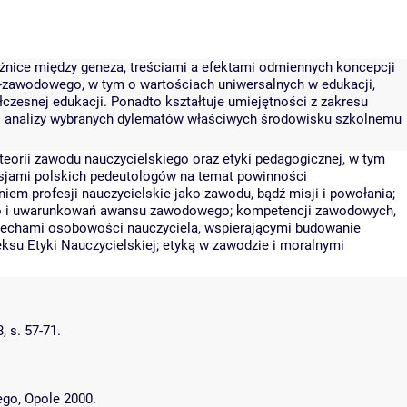
żnice między geneza, treściami a efektami odmiennych koncepcji
no-zawodowego, w tym o wartościach uniwersalnych w edukacji,
zesnej edukacji. Ponadto kształtuje umiejętności z zakresu
ści analizy wybranych dylematów właściwych środowisku szkolnemu
eorii zawodu nauczycielskiego oraz etyki pedagogicznej, w tym
ksjami polskich pedeutologów na temat powinności
em profesji nauczycielskie jako zawodu, bądź misji i powołania;
ego i uwarunkowań awansu zawodowego; kompetencji zawodowych,
 cechami osobowości nauczyciela, wspierającymi budowanie
ksu Etyki Nauczycielskiej; etyką w zawodzie i moralnymi
 s. 57-71.
ego, Opole 2000.