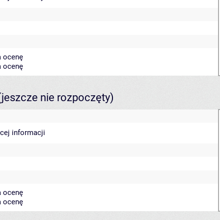
a ocenę
a ocenę
(jeszcze nie rozpoczęty)
cej informacji
a ocenę
a ocenę