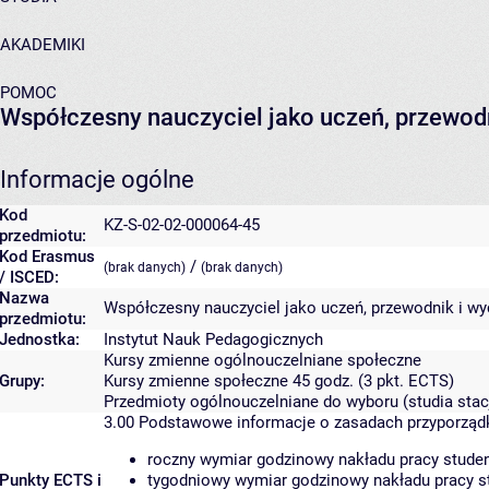
AKADEMIKI
POMOC
Współczesny nauczyciel jako uczeń, przewo
Informacje ogólne
Kod
KZ-S-02-02-000064-45
przedmiotu:
Kod Erasmus
/
(brak danych)
(brak danych)
/ ISCED:
Nazwa
Współczesny nauczyciel jako uczeń, przewodnik i 
przedmiotu:
Jednostka:
Instytut Nauk Pedagogicznych
Kursy zmienne ogólnouczelniane społeczne
Grupy:
Kursy zmienne społeczne 45 godz. (3 pkt. ECTS)
Przedmioty ogólnouczelniane do wyboru (studia stac
3.00
Podstawowe informacje o zasadach przyporzą
roczny wymiar godzinowy nakładu pracy studen
Punkty ECTS i
tygodniowy wymiar godzinowy nakładu pracy st