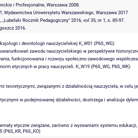
ckie i Profesjonalne, Warszawa 2008.
tość?, Wydawnictwa Uniwersytetu Warszawskiego, Warszawa 2017
Lubelski Rocznik Pedagogiczny" 2016, vol 35, nr 1, s. 85-97.
dgoszcz 2016.
ksjologii i deontologii nauczycielskiej K_W01 (P6S_WG)
i uwarunkowań zawodu nauczycielskiego w perspektywie historycz
wania, funkcjonowania i rozwoju społeczno-zawodowego współczes
 norm etycznych w pracy nauczycieli. K_W19 (P6S_WG, P6S_WK)
 teoretycznymi, związanymi z działalnością nauczyciela, w celu jej 
tycznymi w podejmowanej działalności, dostrzega i analizuje dylem
ylematy etyczne związane, zarówno z wyzwaniami systemu edukacji,
05 (P6S_KR, P6S_KO)