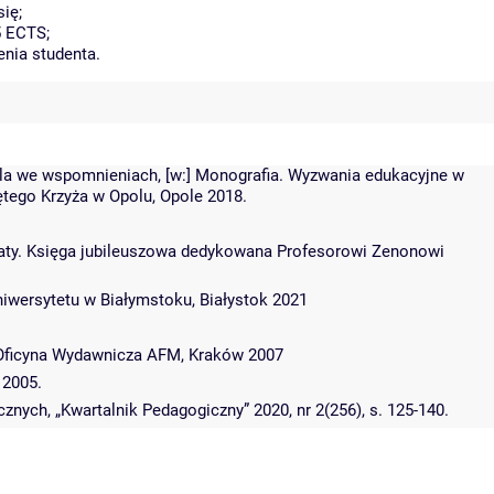
ię;
5 ECTS;
enia studenta.
ela we wspomnieniach, [w:] Monografia. Wyzwania edukacyjne w
iętego Krzyża w Opolu, Opole 2018.
lematy. Księga jubileuszowa dedykowana Profesorowi Zenonowi
niwersytetu w Białymstoku, Białystok 2021
- Oficyna Wydawnicza AFM, Kraków 2007
 2005.
ych, „Kwartalnik Pedagogiczny” 2020, nr 2(256), s. 125-140.