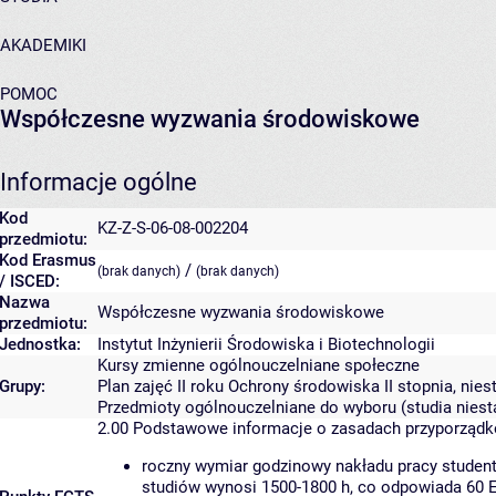
AKADEMIKI
POMOC
Współczesne wyzwania środowiskowe
Informacje ogólne
Kod
KZ-Z-S-06-08-002204
przedmiotu:
Kod Erasmus
/
(brak danych)
(brak danych)
/ ISCED:
Nazwa
Współczesne wyzwania środowiskowe
przedmiotu:
Jednostka:
Instytut Inżynierii Środowiska i Biotechnologii
Kursy zmienne ogólnouczelniane społeczne
Grupy:
Plan zajęć II roku Ochrony środowiska II stopnia, nie
Przedmioty ogólnouczelniane do wyboru (studia niest
2.00
Podstawowe informacje o zasadach przyporząd
roczny wymiar godzinowy nakładu pracy student
studiów wynosi 1500-1800 h, co odpowiada 60 