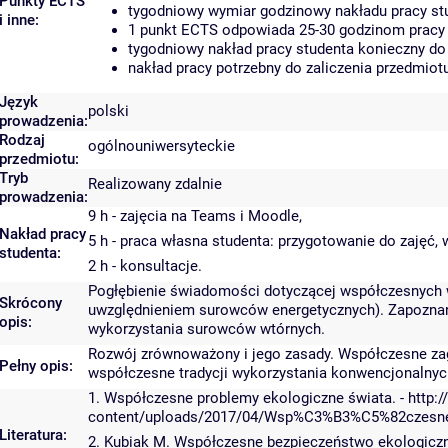
Punkty ECTS
tygodniowy wymiar godzinowy nakładu pracy stu
i inne:
1 punkt ECTS odpowiada 25-30 godzinom pracy s
tygodniowy nakład pracy studenta konieczny do
nakład pracy potrzebny do zaliczenia przedmio
Język
polski
prowadzenia:
Rodzaj
ogólnouniwersyteckie
przedmiotu:
Tryb
Realizowany zdalnie
prowadzenia:
9 h - zajęcia na Teams i Moodle,
Nakład pracy
5 h - praca własna studenta: przygotowanie do zajęć,
studenta:
2 h - konsultacje.
Pogłębienie świadomości dotyczącej współczesnych
Skrócony
uwzględnieniem surowców energetycznych). Zapoznan
opis:
wykorzystania surowców wtórnych.
Rozwój zrównoważony i jego zasady. Współczesne zagr
Pełny opis:
współczesne tradycji wykorzystania konwencjonalnych
1. Współczesne problemy ekologiczne świata. - http://
content/uploads/2017/04/Wsp%C3%B3%C5%82czesne_
Literatura:
2. Kubiak M. Współczesne bezpieczeństwo ekologiczn