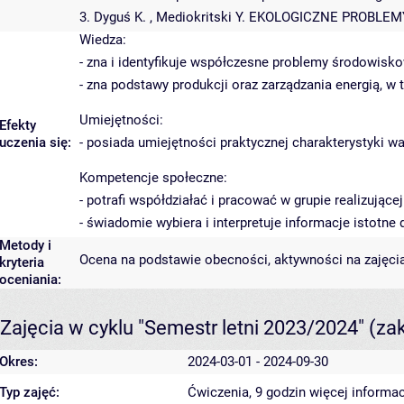
3. Dyguś K. , Mediokritski Y. EKOLOGICZNE PROBLEM
Wiedza:
- zna i identyfikuje współczesne problemy środowisk
- zna podstawy produkcji oraz zarządzania energią, 
Umiejętności:
Efekty
uczenia się:
- posiada umiejętności praktycznej charakterystyki w
Kompetencje społeczne:
- potrafi współdziałać i pracować w grupie realizujące
- świadomie wybiera i interpretuje informacje istot
Metody i
Ocena na podstawie obecności, aktywności na zajęc
kryteria
oceniania:
Zajęcia w cyklu "Semestr letni 2023/2024"
(za
Okres:
2024-03-01 - 2024-09-30
Typ zajęć:
Ćwiczenia, 9 godzin
więcej informac