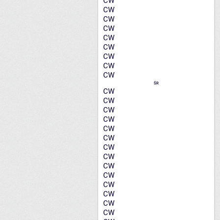
CW
CW
CW
CW
CW
CW
CW
CW
CW
ŚR
CW
CW
CW
CW
CW
CW
CW
CW
CW
CW
CW
CW
CW
CW