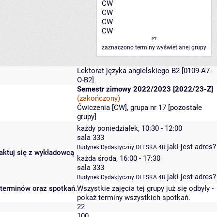
CW
CW
CW
CW
PT
zaznaczono terminy wyświetlanej grupy
Lektorat języka angielskiego B2
[0109-A7-
O-B2]
Semestr zimowy 2022/2023 [2022/23-Z]
(zakończony)
Ćwiczenia [CW], grupa nr 17 [
pozostałe
grupy
]
każdy poniedziałek, 10:30 - 12:00
sala 333
jaki jest adres?
Budynek Dydaktyczny OLESKA 48
taktuj się z wykładowcą
każda środa, 16:00 - 17:30
sala 333
jaki jest adres?
Budynek Dydaktyczny OLESKA 48
 terminów oraz spotkań.
Wszystkie zajęcia tej grupy już się odbyły
-
pokaż terminy wszystkich spotkań
.
22
100