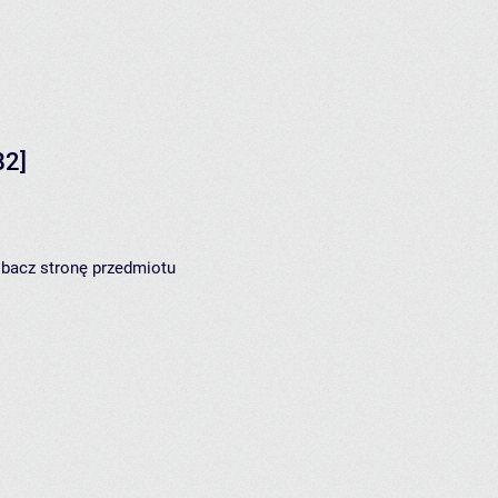
B2]
zobacz
stronę przedmiotu