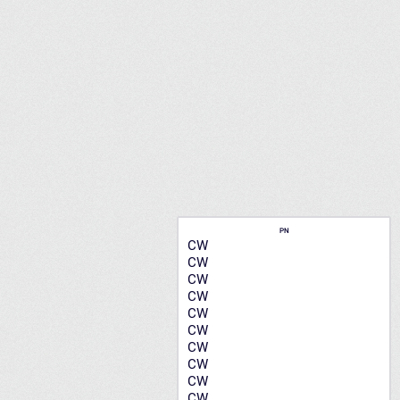
PN
CW
CW
CW
CW
CW
CW
CW
CW
CW
CW