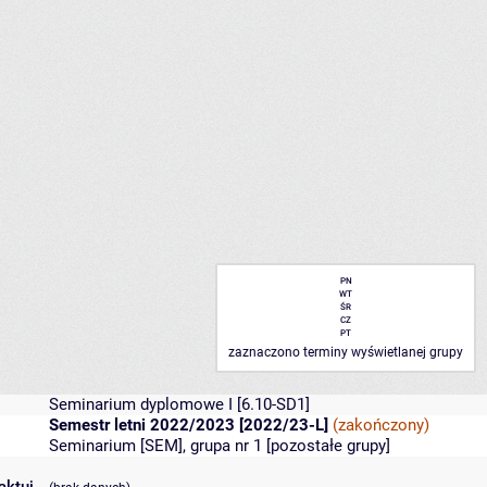
PN
WT
ŚR
CZ
PT
zaznaczono terminy wyświetlanej grupy
Seminarium dyplomowe I
[6.10-SD1]
Semestr letni 2022/2023 [2022/23-L]
(zakończony)
Seminarium [SEM], grupa nr 1 [
pozostałe grupy
]