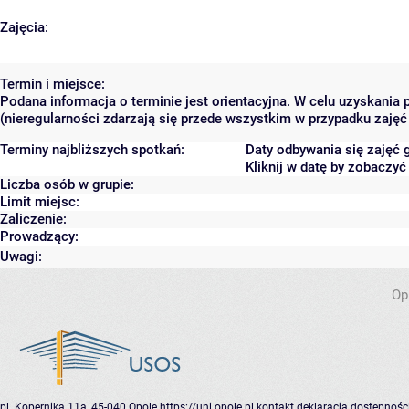
Zajęcia:
Termin i miejsce:
Podana informacja o terminie jest orientacyjna. W celu uzyskania
(nieregularności zdarzają się przede wszystkim w przypadku zajęć 
Terminy najbliższych spotkań:
Daty odbywania się zajęć 
Kliknij w datę by zobaczy
Liczba osób w grupie:
Limit miejsc:
Zaliczenie:
Prowadzący:
Uwagi:
Op
pl. Kopernika 11a, 45-040 Opole
https://uni.opole.pl
kontakt
deklaracja dostępnośc