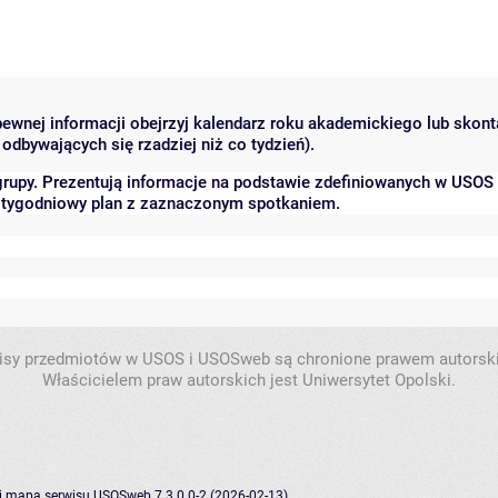
 pewnej informacji obejrzyj kalendarz roku akademickiego lub skon
odbywających się rzadziej niż co tydzień).
grupy. Prezentują informacje na podstawie zdefiniowanych w USOS
ć tygodniowy plan z zaznaczonym spotkaniem.
isy przedmiotów w USOS i USOSweb są chronione prawem autorsk
Właścicielem praw autorskich jest Uniwersytet Opolski.
i
mapa serwisu
USOSweb 7.3.0.0-2 (2026-02-13)