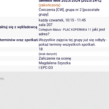
Semestr letni 2023/2024 [2023/24-L]
(zakończony)
Ćwiczenia [CW], grupa nr 2 [
pozostałe
grupy
]
każdy czwartek, 10:15 - 11:45
sala 207
taktuj się z wykładowcą
jaki jest
Collegium Maius - PLAC KOPERNIKA 11
adres?
 terminów oraz spotkań.
Wszystkie zajęcia tej grupy już się odbyły
-
pokaż terminy wszystkich spotkań
.
18
(brak danych)
Zaliczenie na ocenę
Magdalena Szyszka
I EPC-D3
im.