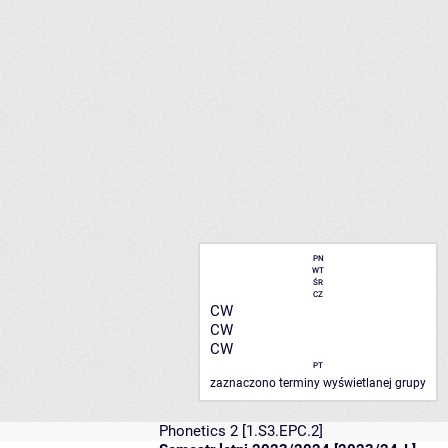
PN
WT
ŚR
CZ
CW
CW
CW
PT
zaznaczono terminy wyświetlanej grupy
Phonetics 2
[1.S3.EPC.2]