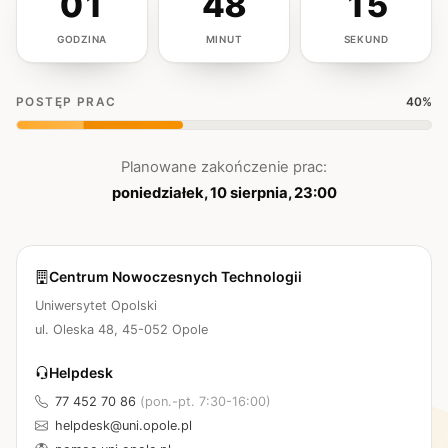
01
48
15
GODZINA
MINUT
SEKUND
Do przywrócenia systemu pozostało 1 godzina 48 minut.
POSTĘP PRAC
40%
Planowane zakończenie prac:
poniedziałek, 10 sierpnia, 23:00
Centrum Nowoczesnych Technologii
Uniwersytet Opolski
ul. Oleska 48, 45-052 Opole
Helpdesk
77 452 70 86
(pon.-pt. 7:30-16:00)
helpdesk@uni.opole.pl