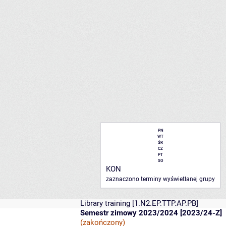
PN
WT
ŚR
CZ
PT
SO
KON
zaznaczono terminy wyświetlanej grupy
Library training
[1.N2.EP.TTP.AP.PB]
Semestr zimowy 2023/2024 [2023/24-Z]
(zakończony)