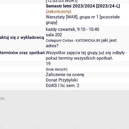
[12.03.D3.WDR1]
Semestr letni 2023/2024 [2023/24-L]
(zakończony)
Warsztaty [WAR], grupa nr 1 [
pozostałe
grupy
]
każdy czwartek, 9:10 - 10:40
sala 202
taktuj się z wykładowcą
jaki jest
Collegium Civitas - KATOWICKA 89
adres?
 terminów oraz spotkań.
Wszystkie zajęcia tej grupy już się odbyły
-
pokaż terminy wszystkich spotkań
.
19
(brak danych)
Zaliczenie na ocenę
Donat Przybylski
DziKS I lic sem. 2
im.