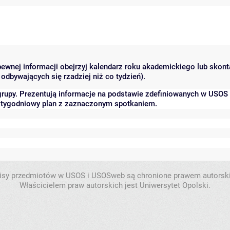
 pewnej informacji obejrzyj kalendarz roku akademickiego lub skon
odbywających się rzadziej niż co tydzień).
grupy. Prezentują informacje na podstawie zdefiniowanych w USOS
ć tygodniowy plan z zaznaczonym spotkaniem.
isy przedmiotów w USOS i USOSweb są chronione prawem autorsk
Właścicielem praw autorskich jest Uniwersytet Opolski.