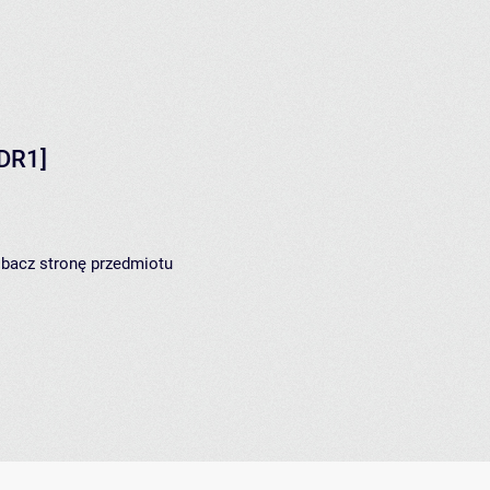
DR1]
zobacz
stronę przedmiotu