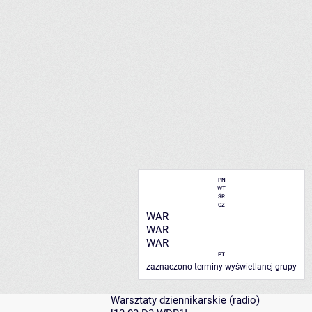
PN
WT
ŚR
CZ
WAR
WAR
WAR
PT
zaznaczono terminy wyświetlanej grupy
Warsztaty dziennikarskie (radio)