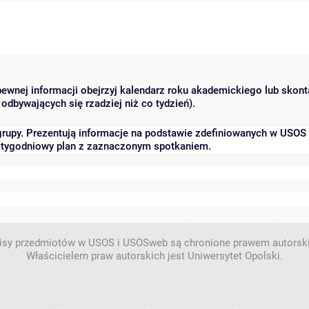
 pewnej informacji obejrzyj kalendarz roku akademickiego lub skon
odbywających się rzadziej niż co tydzień).
grupy. Prezentują informacje na podstawie zdefiniowanych w USOS
ć tygodniowy plan z zaznaczonym spotkaniem.
isy przedmiotów w USOS i USOSweb są chronione prawem autorsk
Właścicielem praw autorskich jest Uniwersytet Opolski.