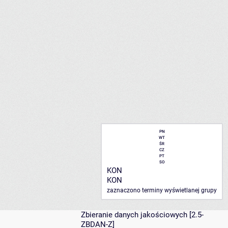
PN
WT
ŚR
CZ
PT
SO
KON
KON
zaznaczono terminy wyświetlanej grupy
Zbieranie danych jakościowych
[2.5-
ZBDAN-Z]