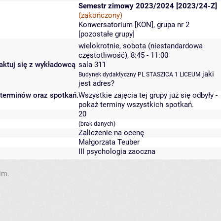
Semestr zimowy 2023/2024 [2023/24-Z]
(zakończony)
Konwersatorium [KON], grupa nr 2
[
pozostałe grupy
]
wielokrotnie, sobota (niestandardowa
częstotliwość), 8:45 - 11:00
taktuj się z wykładowcą
sala 311
jaki
Budynek dydaktyczny PL STASZICA 1 LICEUM
jest adres?
 terminów oraz spotkań.
Wszystkie zajęcia tej grupy już się odbyły
-
pokaż terminy wszystkich spotkań
.
20
(brak danych)
Zaliczenie na ocenę
Małgorzata Teuber
III psychologia zaoczna
im.