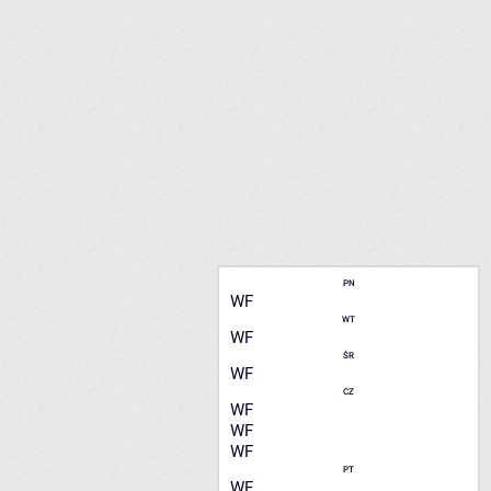
PN
WF
WT
WF
ŚR
WF
CZ
WF
WF
WF
PT
WF