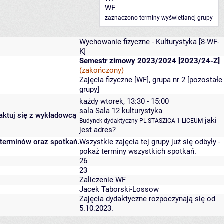
WF
zaznaczono terminy wyświetlanej grupy
Wychowanie fizyczne - Kulturystyka
[8-WF-
K]
Semestr zimowy 2023/2024 [2023/24-Z]
(zakończony)
Zajęcia fizyczne [WF], grupa nr 2 [
pozostałe
grupy
]
każdy wtorek, 13:30 - 15:00
sala Sala 12 kulturystyka
taktuj się z wykładowcą
jaki
Budynek dydaktyczny PL STASZICA 1 LICEUM
jest adres?
 terminów oraz spotkań.
Wszystkie zajęcia tej grupy już się odbyły
-
pokaż terminy wszystkich spotkań
.
26
23
Zaliczenie WF
Jacek Taborski-Lossow
Zajęcia dydaktyczne rozpoczynają się od
5.10.2023.