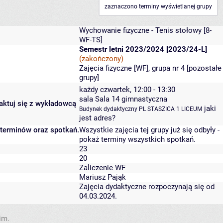
zaznaczono terminy wyświetlanej grupy
Wychowanie fizyczne - Tenis stołowy
[8-
WF-TS]
Semestr letni 2023/2024 [2023/24-L]
(zakończony)
Zajęcia fizyczne [WF], grupa nr 4 [
pozostałe
grupy
]
każdy czwartek, 12:00 - 13:30
sala Sala 14 gimnastyczna
taktuj się z wykładowcą
jaki
Budynek dydaktyczny PL STASZICA 1 LICEUM
jest adres?
 terminów oraz spotkań.
Wszystkie zajęcia tej grupy już się odbyły
-
pokaż terminy wszystkich spotkań
.
23
20
Zaliczenie WF
Mariusz Pająk
Zajęcia dydaktyczne rozpoczynają się od
04.03.2024.
im.