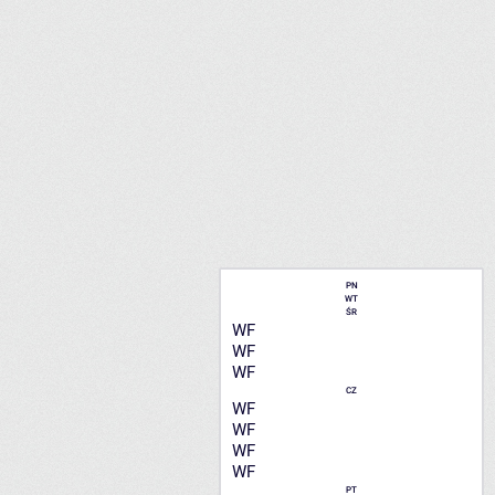
PN
WT
ŚR
WF
WF
WF
CZ
WF
WF
WF
WF
PT