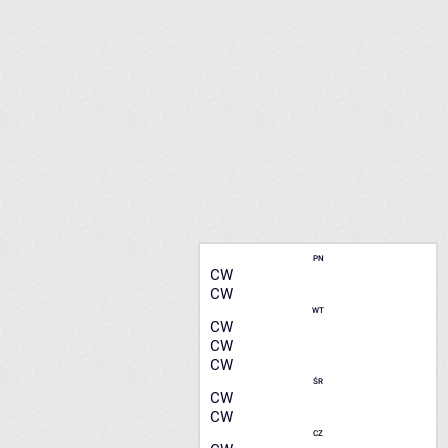
PN
CW
CW
WT
CW
CW
CW
ŚR
CW
CW
CZ