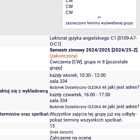
CW
CW
CW
PT
zaznaczono terminy wyświetlanej grupy
Lektorat języka angielskiego C1
[0109-A7-
O-C1]
Semestr zimowy 2024/2025 [2024/25-Z]
(zakończony)
Ćwiczenia [CW], grupa nr 8 [
pozostałe
grupy
]
każdy wtorek, 10:30 - 12:00
sala 334
jaki jest adres?
Budynek Dydaktyczny OLESKA 48
taktuj się z wykładowcą
każdy czwartek, 16:00 - 17:30
sala 334
jaki jest adres?
Budynek Dydaktyczny OLESKA 48
 terminów oraz spotkań.
Wszystkie zajęcia tej grupy już się odbyły
-
pokaż terminy wszystkich spotkań
.
13
(brak danych)
Zaliczenie na ocenę