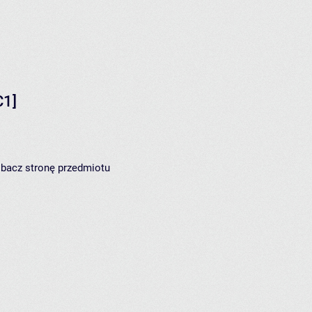
C1]
zobacz
stronę przedmiotu