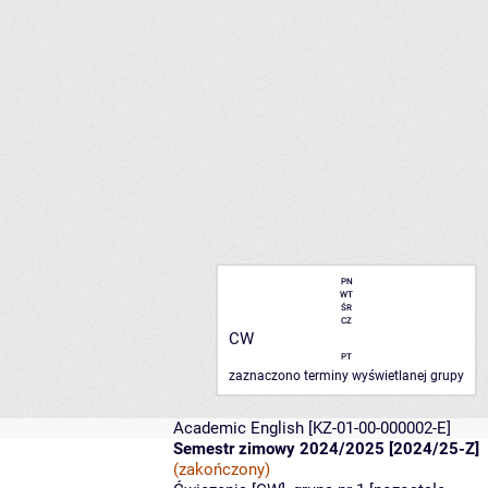
PN
WT
ŚR
CZ
CW
PT
zaznaczono terminy wyświetlanej grupy
Academic English
[KZ-01-00-000002-E]
Semestr zimowy 2024/2025 [2024/25-Z]
(zakończony)