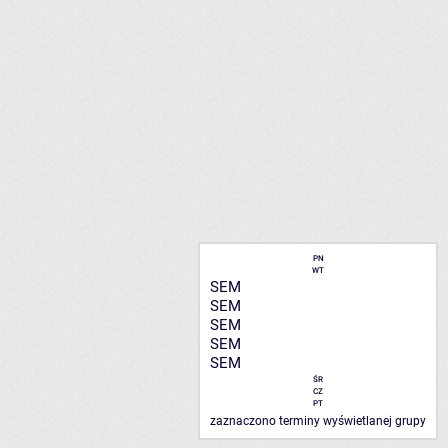
PN
WT
SEM
SEM
SEM
SEM
SEM
ŚR
CZ
PT
zaznaczono terminy wyświetlanej grupy