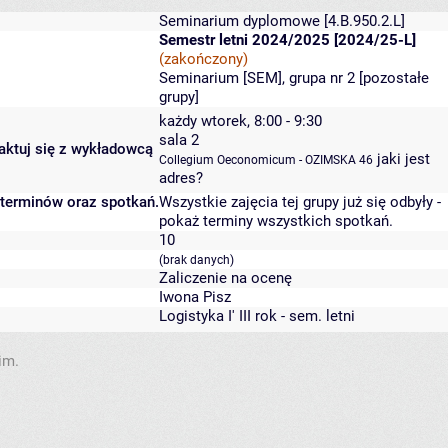
Seminarium dyplomowe
[4.B.950.2.L]
Semestr letni 2024/2025 [2024/25-L]
(zakończony)
Seminarium [SEM], grupa nr 2 [
pozostałe
grupy
]
każdy wtorek, 8:00 - 9:30
sala 2
taktuj się z wykładowcą
jaki jest
Collegium Oeconomicum - OZIMSKA 46
adres?
 terminów oraz spotkań.
Wszystkie zajęcia tej grupy już się odbyły
-
pokaż terminy wszystkich spotkań
.
10
(brak danych)
Zaliczenie na ocenę
Iwona Pisz
Logistyka I' III rok - sem. letni
im.