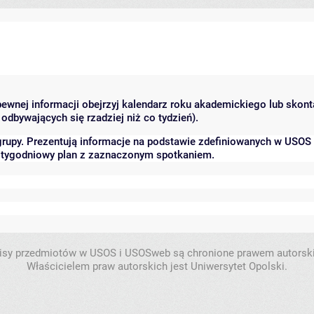
 pewnej informacji obejrzyj kalendarz roku akademickiego lub skon
odbywających się rzadziej niż co tydzień).
grupy. Prezentują informacje na podstawie zdefiniowanych w USOS
ć tygodniowy plan z zaznaczonym spotkaniem.
isy przedmiotów w USOS i USOSweb są chronione prawem autorsk
Właścicielem praw autorskich jest Uniwersytet Opolski.