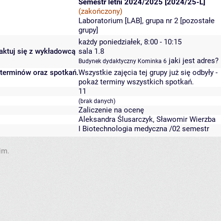
Semestr letni 2024/2025 [2024/25-L]
(zakończony)
Laboratorium [LAB], grupa nr 2 [
pozostałe
grupy
]
każdy poniedziałek, 8:00 - 10:15
taktuj się z wykładowcą
sala 1.8
jaki jest adres?
Budynek dydaktyczny Kominka 6
 terminów oraz spotkań.
Wszystkie zajęcia tej grupy już się odbyły
-
pokaż terminy wszystkich spotkań
.
11
(brak danych)
Zaliczenie na ocenę
Aleksandra Ślusarczyk
,
Sławomir Wierzba
I Biotechnologia medyczna /02 semestr
im.