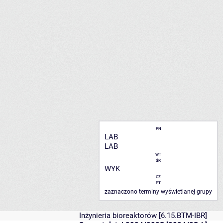
PN
LAB
LAB
WT
ŚR
WYK
CZ
PT
zaznaczono terminy wyświetlanej grupy
Inżynieria bioreaktorów
[6.15.BTM-IBR]