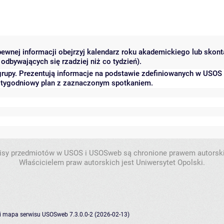
 pewnej informacji obejrzyj kalendarz roku akademickiego lub skon
odbywających się rzadziej niż co tydzień).
grupy. Prezentują informacje na podstawie zdefiniowanych w USOS
ć tygodniowy plan z zaznaczonym spotkaniem.
isy przedmiotów w USOS i USOSweb są chronione prawem autorsk
Właścicielem praw autorskich jest Uniwersytet Opolski.
i
mapa serwisu
USOSweb 7.3.0.0-2 (2026-02-13)