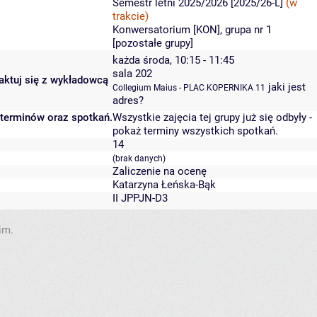
Semestr letni 2025/2026 [2025/26-L]
(w
trakcie)
Konwersatorium [KON], grupa nr 1
[
pozostałe grupy
]
każda środa, 10:15 - 11:45
sala 202
taktuj się z wykładowcą
jaki jest
Collegium Maius - PLAC KOPERNIKA 11
adres?
 terminów oraz spotkań.
Wszystkie zajęcia tej grupy już się odbyły
-
pokaż terminy wszystkich spotkań
.
14
(brak danych)
Zaliczenie na ocenę
Katarzyna Łeńska-Bąk
II JPPJN-D3
im.