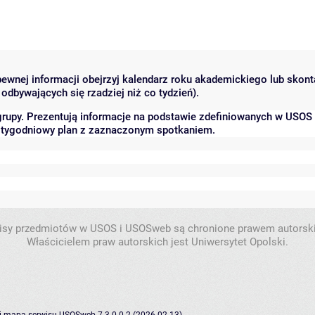
 pewnej informacji obejrzyj kalendarz roku akademickiego lub skon
odbywających się rzadziej niż co tydzień).
grupy. Prezentują informacje na podstawie zdefiniowanych w USOS
ć tygodniowy plan z zaznaczonym spotkaniem.
isy przedmiotów w USOS i USOSweb są chronione prawem autorsk
Właścicielem praw autorskich jest Uniwersytet Opolski.