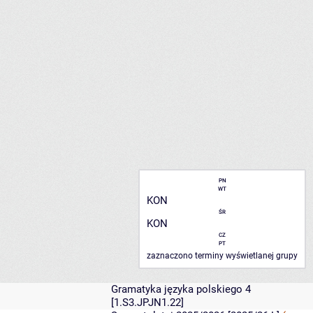
PN
WT
KON
ŚR
KON
CZ
PT
zaznaczono terminy wyświetlanej grupy
Gramatyka języka polskiego 4
[1.S3.JPJN1.22]