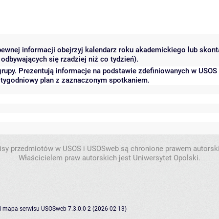
 pewnej informacji obejrzyj kalendarz roku akademickiego lub skon
odbywających się rzadziej niż co tydzień).
grupy. Prezentują informacje na podstawie zdefiniowanych w USOS
ć tygodniowy plan z zaznaczonym spotkaniem.
isy przedmiotów w USOS i USOSweb są chronione prawem autorsk
Właścicielem praw autorskich jest Uniwersytet Opolski.
i
mapa serwisu
USOSweb 7.3.0.0-2 (2026-02-13)