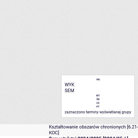
PN
WYK
SEM
WT
ŚR
CZ
PT
zaznaczono terminy wyświetlanej grupy
Kształtowanie obszarów chronionych
[6.21-
KOC]