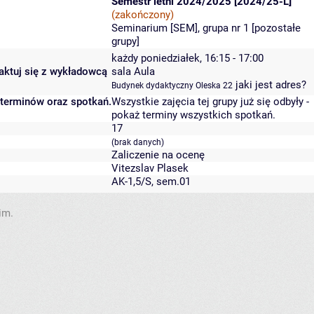
Semestr letni 2024/2025 [2024/25-L]
(zakończony)
Seminarium [SEM], grupa nr 1 [
pozostałe
grupy
]
każdy poniedziałek, 16:15 - 17:00
taktuj się z wykładowcą
sala Aula
jaki jest adres?
Budynek dydaktyczny Oleska 22
 terminów oraz spotkań.
Wszystkie zajęcia tej grupy już się odbyły
-
pokaż terminy wszystkich spotkań
.
17
(brak danych)
Zaliczenie na ocenę
Vitezslav Plasek
AK-1,5/S, sem.01
im.