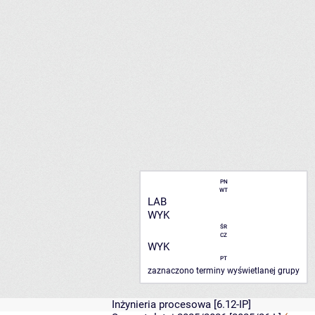
PN
WT
LAB
WYK
ŚR
CZ
WYK
PT
zaznaczono terminy wyświetlanej grupy
Inżynieria procesowa
[6.12-IP]