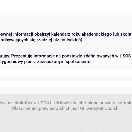
 pewnej informacji obejrzyj kalendarz roku akademickiego lub skon
odbywających się rzadziej niż co tydzień).
grupy. Prezentują informacje na podstawie zdefiniowanych w USOS
ć tygodniowy plan z zaznaczonym spotkaniem.
isy przedmiotów w USOS i USOSweb są chronione prawem autorsk
Właścicielem praw autorskich jest Uniwersytet Opolski.