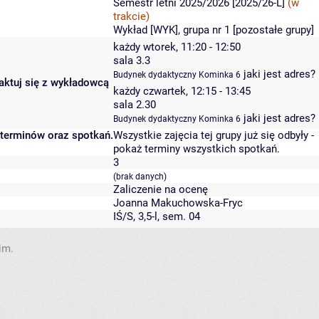
Semestr letni 2025/2026 [2025/26-L]
(w
trakcie)
Wykład [WYK], grupa nr 1 [
pozostałe grupy
]
każdy wtorek, 11:20 - 12:50
sala 3.3
jaki jest adres?
Budynek dydaktyczny Kominka 6
taktuj się z wykładowcą
każdy czwartek, 12:15 - 13:45
sala 2.30
jaki jest adres?
Budynek dydaktyczny Kominka 6
 terminów oraz spotkań.
Wszystkie zajęcia tej grupy już się odbyły
-
pokaż terminy wszystkich spotkań
.
3
(brak danych)
Zaliczenie na ocenę
Joanna Makuchowska-Fryc
IŚ/S, 3,5-l, sem. 04
im.