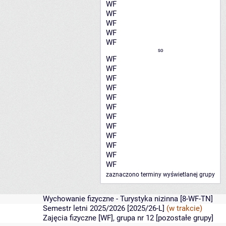
WF
WF
WF
WF
WF
SO
WF
WF
WF
WF
WF
WF
WF
WF
WF
WF
WF
WF
zaznaczono terminy wyświetlanej grupy
Wychowanie fizyczne - Turystyka nizinna
[8-WF-TN]
Semestr letni 2025/2026 [2025/26-L]
(w trakcie)
Zajęcia fizyczne [WF], grupa nr 12 [
pozostałe grupy
]