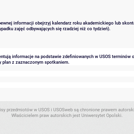
pewnej informacji obejrzyj kalendarz roku akademickiego lub skonta
padku zajęć odbywających się rzadziej niż co tydzień).
zentują informacje na podstawie zdefiniowanych w USOS terminów 
wy plan z zaznaczonym spotkaniem.
isy przedmiotów w USOS i USOSweb są chronione prawem autorsk
Właścicielem praw autorskich jest Uniwersytet Opolski.