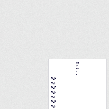
PN
WT
ŚR
CZ
PT
WF
WF
WF
WF
WF
WF
WF