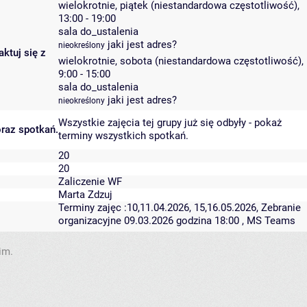
wielokrotnie, piątek (niestandardowa częstotliwość),
13:00 - 19:00
sala do_ustalenia
jaki jest adres?
nieokreślony
ktuj się z
wielokrotnie, sobota (niestandardowa częstotliwość),
9:00 - 15:00
sala do_ustalenia
jaki jest adres?
nieokreślony
Wszystkie zajęcia tej grupy już się odbyły
-
pokaż
oraz spotkań.
terminy wszystkich spotkań
.
20
20
Zaliczenie WF
Marta Zdzuj
Terminy zajęc :10,11.04.2026, 15,16.05.2026, Zebranie
organizacyjne 09.03.2026 godzina 18:00 , MS Teams
im.