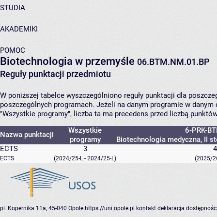
STUDIA
AKADEMIKI
POMOC
Biotechnologia w przemyśle
06.BTM.NM.01.BP
Reguły punktacji przedmiotu
W poniższej tabelce wyszczególniono reguły punktacji dla poszcz
poszczególnych programach. Jeżeli na danym programie w danym c
"Wszystkie programy", liczba ta ma precedens przed liczbą punktó
Wszystkie
6-PRK-BT
Nazwa punktacji
programy
Biotechnologia medyczna, II sto
ECTS
3
4
ECTS
(2024/25-L - 2024/25-L)
(2025/26-
pl. Kopernika 11a, 45-040 Opole
https://uni.opole.pl
kontakt
deklaracja dostępnośc