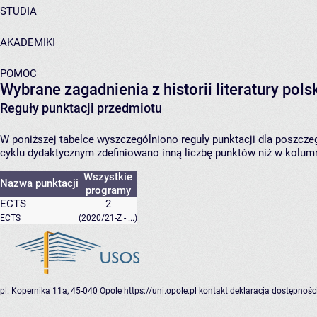
STUDIA
AKADEMIKI
POMOC
Wybrane zagadnienia z historii literatury pol
Reguły punktacji przedmiotu
W poniższej tabelce wyszczególniono reguły punktacji dla poszc
cyklu dydaktycznym zdefiniowano inną liczbę punktów niż w kolumn
Wszystkie
Nazwa punktacji
programy
ECTS
2
ECTS
(2020/21-Z - ...)
pl. Kopernika 11a, 45-040 Opole
https://uni.opole.pl
kontakt
deklaracja dostępnośc