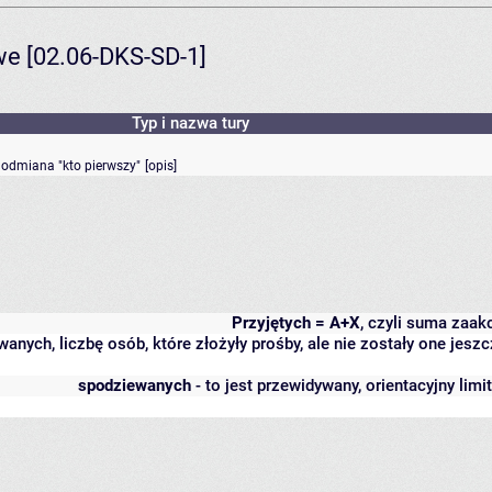
we [02.06-DKS-SD-1]
Typ i nazwa tury
- odmiana "kto pierwszy"
[
opis
]
Przyjętych = A+X
, czyli suma zaa
wanych, liczbę osób, które złożyły prośby, ale nie zostały one j
spodziewanych
- to jest przewidywany, orientacyjny lim