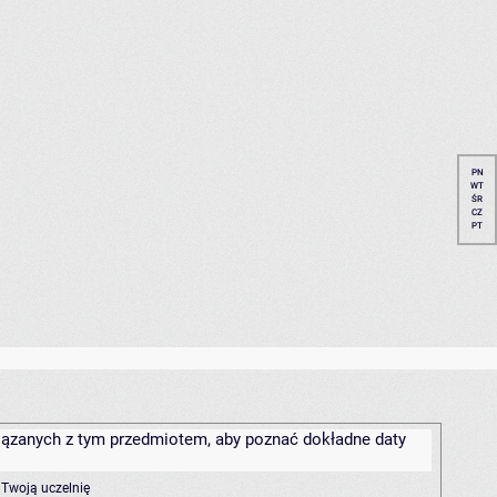
PN
WT
ŚR
CZ
PT
związanych z tym przedmiotem, aby poznać dokładne daty
 Twoją uczelnię