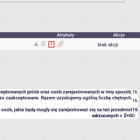
Atrybuty
Akcje
1
brak akcji
kceptowanych próśb oraz osób zarejestrowanych w inny sposób.
16
eszcze zaakceptowane. Razem uzyskujemy ogólną liczbę chętnych.
16
it osób, jakie będą mogły się zarejestrować się na ten przedmiot
16
odrzuconych = Z+O
0