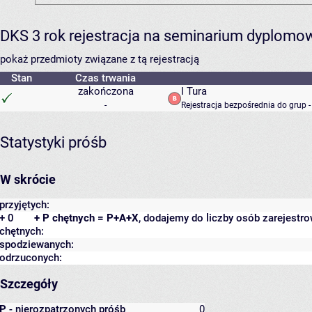
DKS 3 rok rejestracja na seminarium dyplomo
pokaż przedmioty związane z tą rejestracją
Stan
Czas trwania
zakończona
I Tura
-
Rejestracja bezpośrednia do grup 
Statystyki próśb
W skrócie
przyjętych:
+ 0
+ P chętnych = P+A+X
, dodajemy do liczby osób zarejestro
chętnych:
spodziewanych:
odrzuconych:
Szczegóły
P
- nierozpatrzonych próśb
0